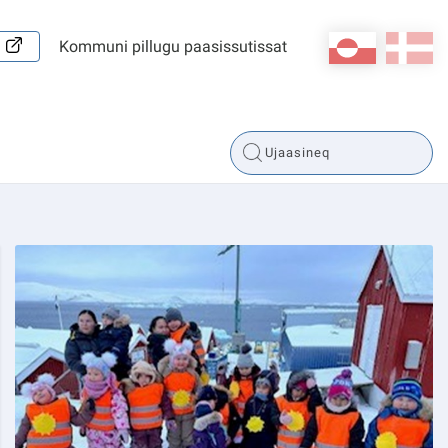
kl-GL
da
Kommuni pillugu paasissutissat