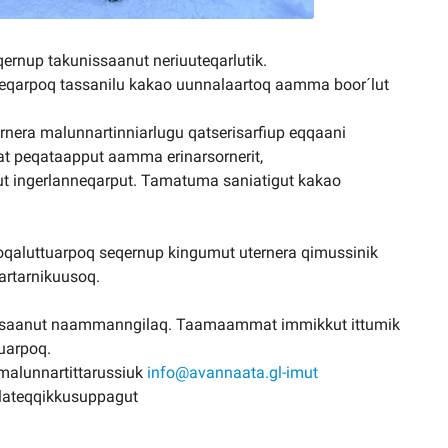
rnup takunissaanut neriuuteqarlutik.
eqarpoq tassanilu kakao uunnalaartoq aamma boor´lut
rnera malunnartinniarlugu qatserisarfiup eqqaani
t peqataapput aamma erinarsornerit,
ut ingerlanneqarput. Tamatuma saniatigut kakao
aluttuarpoq seqernup kingumut uternera qimussinik
artarnikuusoq.
issaanut naammanngilaq. Taamaammat immikkut ittumik
uarpoq.
 malunnartittarussiuk
info@avannaata.gl-imut
erlateqqikkusuppagut