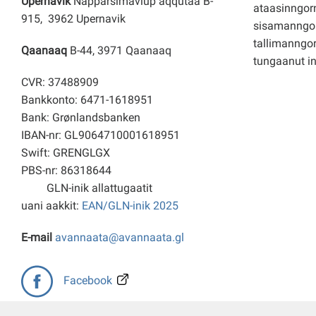
Upernavik
Napparsimaviup aqqutaa B-
ataasinngorn
915, 3962 Upernavik
sisamanngo
tallimanngor
Qaanaaq
B-44, 3971 Qaanaaq
tungaanut i
CVR: 37488909
Bankkonto: 6471-1618951
Bank: Grønlandsbanken
IBAN-nr: GL9064710001618951
Swift: GRENGLGX
PBS-nr: 86318644
GLN-inik allattugaatit
uani aakkit:
EAN/GLN-inik 2025
E-mail
avannaata@avannaata.gl
Facebook