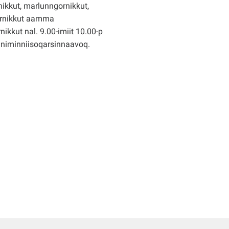
ikkut, marlunngornikkut,
rnikkut aamma
nikkut nal. 9.00-imiit 10.00-p
nniminniisoqarsinnaavoq.