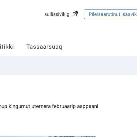
sullissivik.gl
Pilersaarutinut isaavik
itikki
Tassaarsuaq
rnup kingumut uternera februaarip aappaani