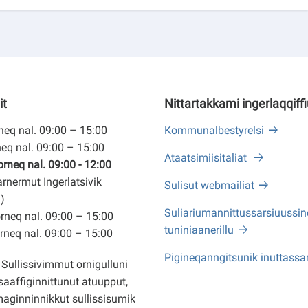
it
Nittartakkami ingerlaqqiff
eq nal. 09:00 – 15:00
Kommunalbestyrelsi
eq nal. 09:00 – 15:00
Ataatsimiisitaliat
neq nal. 09:00 - 12:00
arnermut Ingerlatsivik
Sulisut webmailiat
)
Suliariumannittussarsiuussine
neq nal. 09:00 – 15:00
tuniniaanerillu
neq nal. 09:00 – 15:00
Pigineqanngitsunik inuttassa
Sullissivimmut ornigulluni
saaffiginnittunut atuupput,
ginninnikkut sullissisumik