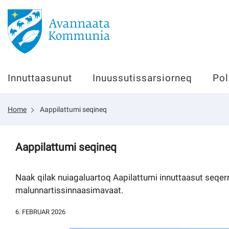
Innuttaasunut
Innuttaasunut
Inuussutissarsiorneq
Pol
Inuussutissarsiorneq
Home
Aappilattumi seqineq
Politikki
Tassaarsuaq
Aappilattumi seqineq
Naak qilak nuiagaluartoq Aapilattumi innuttaasut seqe
malunnartissinnaasimavaat.
sullissivik.gl
6. FEBRUAR 2026
Pilersaarutinut isaavik