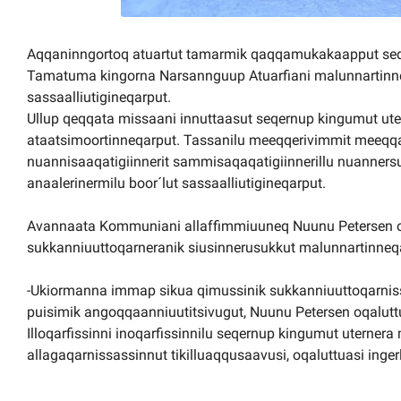
Aqqaninngortoq atuartut tamarmik qaqqamukakaapput seqe
Tamatuma kingorna Narsannguup Atuarfiani malunnartinn
sassaalliutigineqarput.
Ullup qeqqata missaani innuttaasut seqernup kingumut ute
ataatsimoortinneqarput. Tassanilu meeqqerivimmit meeqqa
nuannisaaqatigiinnerit sammisaqaqatigiinnerillu nuanners
anaalerinermilu boor´lut sassaalliutigineqarput.
Avannaata Kommuniani allaffimmiuuneq Nuunu Petersen oq
sukkanniuuttoqarneranik siusinnerusukkut malunnartinneq
-Ukiormanna immap sikua qimussinik sukkanniuuttoqarn
puisimik angoqqaanniuutitsivugut, Nuunu Petersen oqalutt
Illoqarfissinni inoqarfissinnilu seqernup kingumut uternera
allagaqarnissassinnut tikilluaqqusaavusi, oqaluttuasi ing