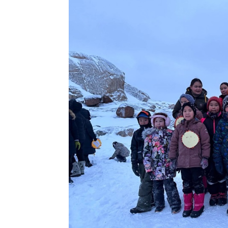
Kommuni pillugu paasissutissat