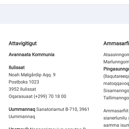
Attavigitigut
Ammasarfi
Avannaata Kommunia
Ataasinngorn
Marlunngorn
Ilulissat
Pingasunngor
Noah Mølgårdip Aqq. 9
(Ilaqutareeq
Postboks 1023
matoqqavoq
3952 Ilulissat
Sisamanngor
Oqarasuaat (+299) 70 18 00
Tallimanngor
Uummannaq
Sanatoriamut B-710, 3961
Ammasarfiit 
Uummannaq
sianerlunilu 
aamma isuma