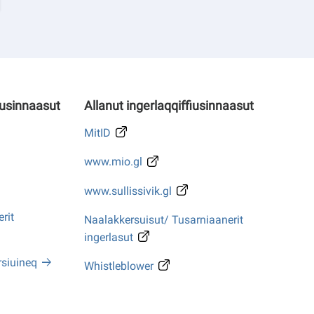
iusinnaasut
Allanut ingerlaqqiffiusinnaasut
MitID
www.mio.gl
www.sullissivik.gl
rit
Naalakkersuisut/ Tusarniaanerit
ingerlasut
rsiuineq
Whistleblower