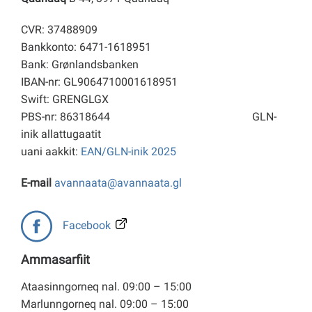
CVR: 37488909
Bankkonto: 6471-1618951
Bank: Grønlandsbanken
IBAN-nr: GL9064710001618951
Swift: GRENGLGX
PBS-nr: 86318644
GLN-
inik allattugaatit
uani aakkit:
EAN/GLN-inik 2025
E-mail
avannaata@avannaata.gl
Facebook
Ammasarfiit
Ataasinngorneq nal. 09:00 – 15:00
Marlunngorneq nal. 09:00 – 15:00