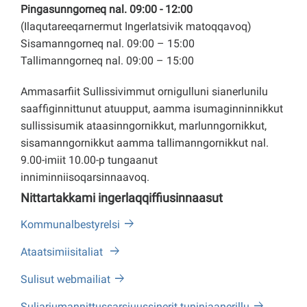
Pingasunngorneq nal. 09:00 - 12:00
(Ilaqutareeqarnermut Ingerlatsivik matoqqavoq)
Sisamanngorneq nal. 09:00 – 15:00
Tallimanngorneq nal. 09:00 – 15:00
Ammasarfiit Sullissivimmut ornigulluni sianerlunilu
saaffiginnittunut atuupput, aamma isumaginninnikkut
sullissisumik ataasinngornikkut, marlunngornikkut,
sisamanngornikkut aamma tallimanngornikkut nal.
9.00-imiit 10.00-p tungaanut
inniminniisoqarsinnaavoq.
Nittartakkami ingerlaqqiffiusinnaasut
Kommunalbestyrelsi
Ataatsimiisitaliat
Sulisut webmailiat
Suliariumannittussarsiuussinerit tuniniaanerillu