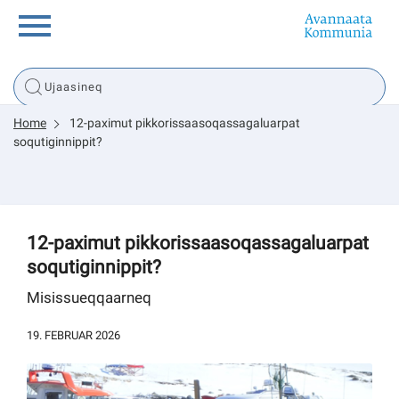
Innuttaasunut
Home
12-paximut pikkorissaasoqassagaluarpat
Inuussutissarsiorneq
soqutiginnippit?
Politikki
12-paximut pikkorissaasoqassagaluarpat
Tassaarsuaq
soqutiginnippit?
Misissueqqaarneq
sullissivik.gl
19. FEBRUAR 2026
Pilersaarutinut isaavik