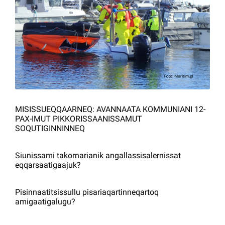
Kommuni pillugu paasissutissat
MISISSUEQQAARNEQ: AVANNAATA KOMMUNIANI 12-
PAX-IMUT PIKKORISSAANISSAMUT
SOQUTIGINNINNEQ
Siunissami takornarianik angallassisalernissat
eqqarsaatigaajuk?
Pisinnaatitsissullu pisariaqartinneqartoq
amigaatigalugu?