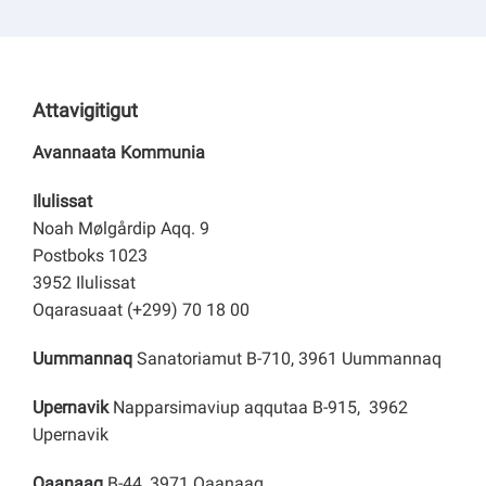
Attavigitigut
Avannaata Kommunia
Ilulissat
Noah Mølgårdip Aqq. 9
Postboks 1023
3952 Ilulissat
Oqarasuaat (+299) 70 18 00
Uummannaq
Sanatoriamut B-710, 3961 Uummannaq
Upernavik
Napparsimaviup aqqutaa B-915, 3962
Upernavik
Qaanaaq
B-44, 3971 Qaanaaq