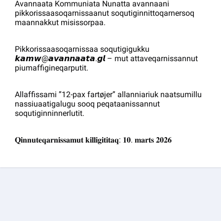
Avannaata Kommuniata Nunatta avannaani
pikkorissaasoqarnissaanut soqutiginnittoqarnersoq
maannakkut misissorpaa.
Pikkorissaasoqarnissaa soqutigigukku
𝙠𝙖𝙢𝙬@𝙖𝙫𝙖𝙣𝙣𝙖𝙖𝙩𝙖.𝙜𝙡 – mut attaveqarnissannut
piumaffigineqarputit.
Allaffissami ”12-pax fartøjer” allanniariuk naatsumillu
nassiuaatigalugu sooq peqataanissannut
soqutiginninnerlutit.
𝐐𝐢𝐧𝐧𝐮𝐭𝐞𝐪𝐚𝐫𝐧𝐢𝐬𝐬𝐚𝐦𝐮𝐭 𝐤𝐢𝐥𝐥𝐢𝐠𝐢𝐭𝐢𝐭𝐚𝐪: 𝟏𝟎. 𝐦𝐚𝐫𝐭𝐬 𝟐𝟎𝟐𝟔