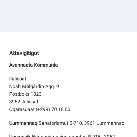
Attavigitigut
Avannaata Kommunia
Ilulissat
Noah Mølgårdip Aqq. 9
Postboks 1023
3952 Ilulissat
Oqarasuaat (+299) 70 18 00
Uummannaq
Sanatoriamut B-710, 3961 Uummannaq
Upernavik
Napparsimaviup aqqutaa B-915, 3962