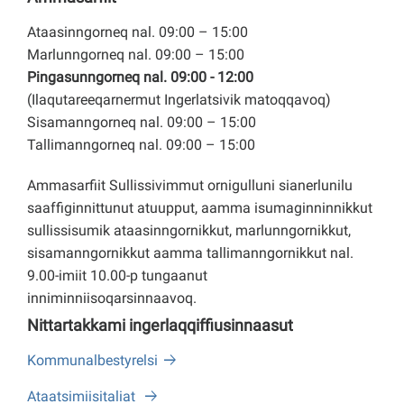
Ataasinngorneq nal. 09:00 – 15:00
Marlunngorneq nal. 09:00 – 15:00
Pingasunngorneq nal. 09:00 - 12:00
(Ilaqutareeqarnermut Ingerlatsivik matoqqavoq)
Sisamanngorneq nal. 09:00 – 15:00
Tallimanngorneq nal. 09:00 – 15:00
Ammasarfiit Sullissivimmut ornigulluni sianerlunilu
saaffiginnittunut atuupput, aamma isumaginninnikkut
sullissisumik ataasinngornikkut, marlunngornikkut,
sisamanngornikkut aamma tallimanngornikkut nal.
9.00-imiit 10.00-p tungaanut
inniminniisoqarsinnaavoq.
Nittartakkami ingerlaqqiffiusinnaasut
Kommunalbestyrelsi
Ataatsimiisitaliat