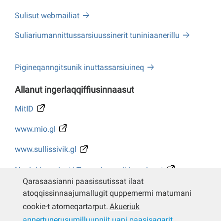
Sulisut webmailiat
Suliariumannittussarsiuussinerit tuniniaanerillu
Pigineqanngitsunik inuttassarsiuineq
Allanut ingerlaqqiffiusinnaasut
MitID
www.mio.gl
www.sullissivik.gl
Naalakkersuisut/ Tusarniaanerit ingerlasut
Qarasaasianni paasissutissat ilaat
Whistleblower
atoqqissinnaajumallugit quppernermi matumani
cookie-t atorneqartarput.
Akueriuk
annertunerusumilluunniit uani paasisaqarit
.