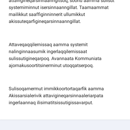
attavigineqarsinnaanngitsoq, soorlu aamma sulisut
systemiminnut isersinnaanngillat. Taamaammat
mailikkut saaffiginninnerit ullumikkut
akissuteqarfigineqarsinnaanngillat.
Attaveqaqqilernissaq aamma systemit
nalinginnaasumik ingerlaqqilernissaat
sulissutigineqarpoq. Avannaata Kommuniata
ajornakusoortitsinerminut utoqqatserpoq.
Sulisoqarnermut immikkoortortaqarfik aamma
Akissarsialerivik attavigineqarsinnaaleriarpata
ingerlaannaq ilisimatitsissutigissavarput.