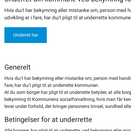
Hvis du/I har bekymring eller mistanke om, person med h
udvikling er i fare, har du/I pligt til at underrette kommune
Underret her
Generelt
Hvis du/I har bekymring eller mistanke om, person med handic
fare, har du/I pligt til at underrette kommunen.
At du som borger har pligt til at underrette betyder, at alle bor
bekymring til Kommunens socialforvaltning, hvis man får ken
lever under forhold, der bringer personens trivsel, sundhed eller
Betingelser for at underrette
Alle borgere, har pligt til at underrette, ved bekymring elle