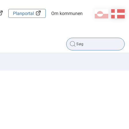
kl-GL
da
Planportal
Om kommunen