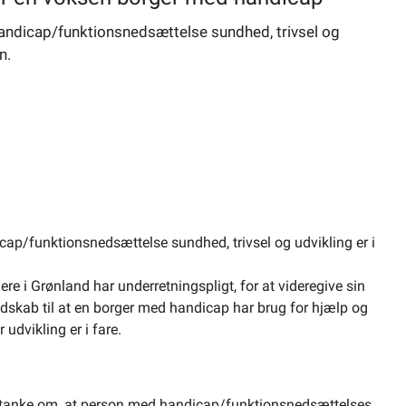
andicap/funktionsnedsættelse sundhed, trivsel og
n.
ap/funktionsnedsættelse sundhed, trivsel og udvikling er i
gere i Grønland har underretningspligt, for at videregive sin
dskab til at en borger med handicap har brug for hjælp og
 udvikling er i fare.
r mistanke om, at person med handicap/funktionsnedsættelses