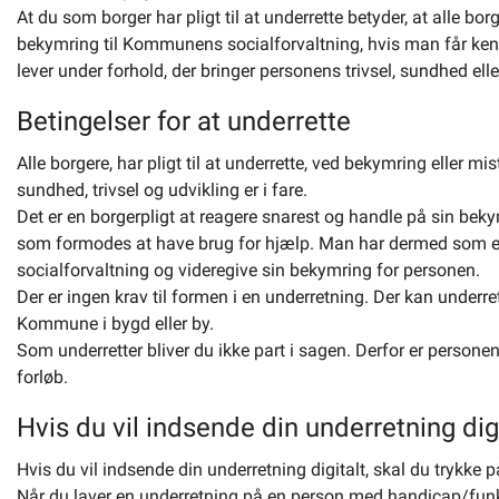
At du som borger har pligt til at underrette betyder, at alle bor
Om kommunen
bekymring til Kommunens socialforvaltning, hvis man får ken
lever under forhold, der bringer personens trivsel, sundhed eller
Betingelser for at underrette
Alle borgere, har pligt til at underrette, ved bekymring elle
sundhed, trivsel og udvikling er i fare.
Det er en borgerpligt at reagere snarest og handle på sin bek
som formodes at have brug for hjælp. Man har dermed som en
socialforvaltning og videregive sin bekymring for personen.
Der er ingen krav til formen i en underretning. Der kan underrett
Kommune i bygd eller by.
Som underretter bliver du ikke part i sagen. Derfor er persone
forløb.
Hvis du vil indsende din underretning digi
Hvis du vil indsende din underretning digitalt, skal du trykke p
Når du laver en underretning på en person med handicap/funkti