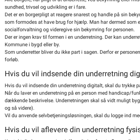
sundhed, trivsel og udvikling er i fare.
Det er en borgerpligt at reagere snarest og handle på sin bek
som formodes at have brug for hjælp. Man har dermed som en
socialforvaltning og videregive sin bekymring for personen.
Der er ingen krav til formen i en underretning. Der kan underrett
Kommune i bygd eller by.
Som underretter bliver du ikke part i sagen. Derfor er persone
forløb.
Hvis du vil indsende din underretning digi
Hvis du vil indsende din underretning digitalt, skal du trykke p
Når du laver en underretning på en person med handicap/funkti
dækkende beskrivelse. Underretningen skal så vidt muligt bygge
og så videre).
Vil du anvende selvbetjeningsløsningen, skal du logge ind med
Hvis du vil aflevere din underretning fysi