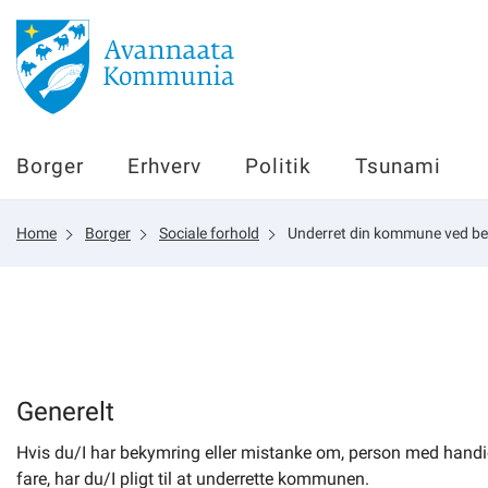
Borger
Borger
Erhverv
Politik
Tsunami
Erhverv
Home
Borger
Sociale forhold
Underret din kommune ved be
Politik
Tsunami
sullissivik.gl
Generelt
Hvis du/I har bekymring eller mistanke om, person med handic
Planportal
fare, har du/I pligt til at underrette kommunen.