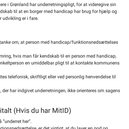
gere i Grønland har underretningspligt, for at videregive sin
dskab til at en borger med handicap har brug for hjælp og
 udvikling er i fare.
r mistanke om, at person med handicap/funktionsnedsættelses
ymring, hvis man får kendskab til en person med handicap,
keltperson en umiddelbar pligt til at kontakte kommunens
es telefonisk, skriftligt eller ved personlig henvendelse til
n, der har indgivet underretningen, ikke orienteres om sagens
talt (Hvis du har MitID)
å ”underret her”.
onsnedsættelse, er det vigtigt, at du laver en god og