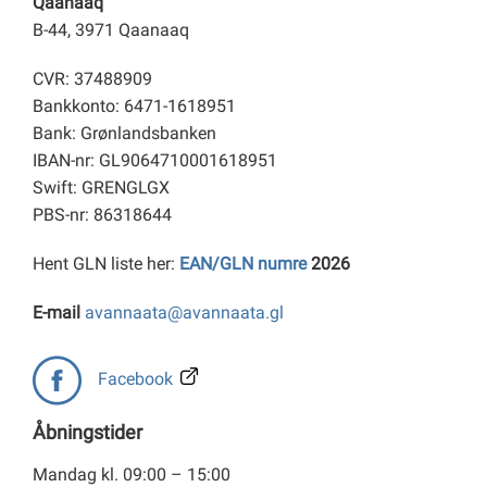
Qaanaaq
B-44, 3971 Qaanaaq
CVR: 37488909
Bankkonto: 6471-1618951
Bank: Grønlandsbanken
IBAN-nr: GL9064710001618951
Swift: GRENGLGX
PBS-nr: 86318644
Hent GLN liste her:
EAN/GLN numre
2026
E-mail
avannaata@avannaata.gl
Facebook
Åbningstider
Mandag kl. 09:00 – 15:00