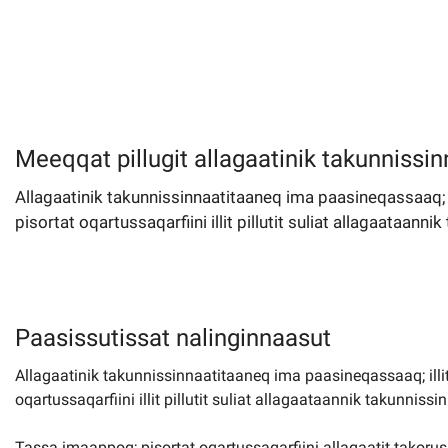
Meeqqat pillugit allagaatinik takunnissi
Allagaatinik takunnissinnaatitaaneq ima paasineqassaaq; i
pisortat oqartussaqarfiini illit pillutit suliat allagaataanni
Paasissutissat nalinginnaasut
Allagaatinik takunnissinnaatitaaneq ima paasineqassaaq; illi
oqartussaqarfiini illit pillutit suliat allagaataannik takunnissi
Tassa imaappoq; pisortat oqartussaqarfiini allagaatit takorus