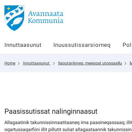
Innuttaasunut
Innuttaasunut
Inuussutissarsiorneq
Pol
Inuussutissarsiorneq
Home
Innuttaasunut
Ilaqutariinneq, meeqqat utoqqaallu
M
Politikki
Tassaarsuaq
sullissivik.gl
Paasissutissat nalinginnaasut
Allagaatinik takunnissinnaatitaaneq ima paasineqassaaq; illi
Pilersaarutinut isaavik
oqartussaqarfiini illit pillutit suliat allagaataannik takunnissi