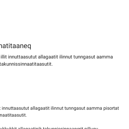
nnatitaaneq
llit innuttaasutut allagaatit ilinnut tunngasut aamma
k takunnissinnaatitaasutit.
t innuttaasutut allagaatit ilinnut tunngasut aamma pisortat
nnaatitaasutit.
ukkukkit allagaatinik takunnissinnaanerit pillugu