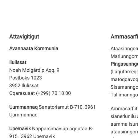
Attavigitigut
Ammasarfi
Avannaata Kommunia
Ataasinngorn
Marlunngorn
Ilulissat
Pingasunngor
Noah Mølgårdip Aqq. 9
(Ilaqutareeq
Postboks 1023
matoqqavoq
3952 Ilulissat
Sisamanngor
Oqarasuaat (+299) 70 18 00
Tallimanngor
Uummannaq
Sanatoriamut B-710, 3961
Ammasarfiit 
Uummannaq
sianerlunilu 
aamma isuma
Upernavik
Napparsimaviup aqqutaa B-
ataasinngorn
915, 3962 Upernavik