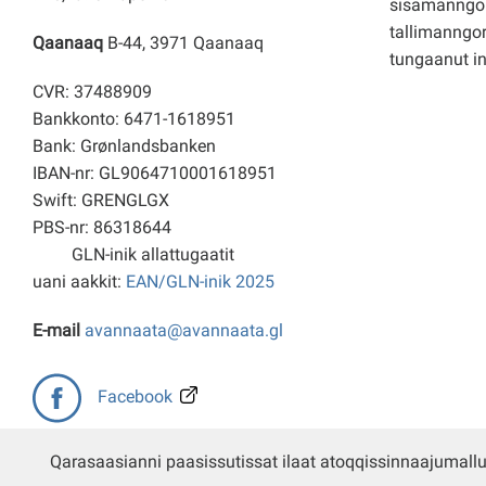
sisamanngo
tallimanngor
Qaanaaq
B-44, 3971 Qaanaaq
tungaanut i
CVR: 37488909
Bankkonto: 6471-1618951
Bank: Grønlandsbanken
IBAN-nr: GL9064710001618951
Swift: GRENGLGX
PBS-nr: 86318644
GLN-inik allattugaatit
uani aakkit:
EAN/GLN-inik 2025
E-mail
avannaata@avannaata.gl
Facebook
Qarasaasianni paasissutissat ilaat atoqqissinnaajumall