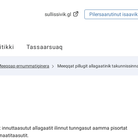
sullissivik.gl
Pilersaarutinut isaavik
itikki
Tassaarsuaq
eeqqap ernummatiginera
Meeqqat pillugit allagaatinik takunnissinn
t innuttaasutut allagaatit ilinnut tunngasut aamma pisortat
nnaatitaasutit.