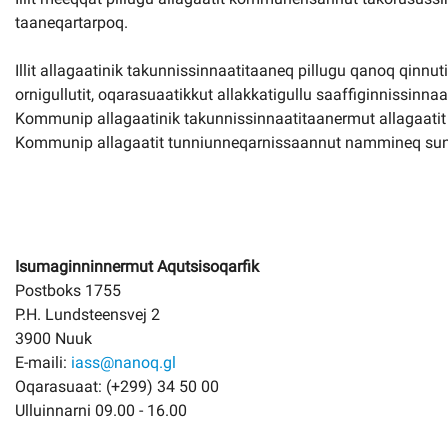
taaneqartarpoq.
Illit allagaatinik takunnissinnaatitaaneq pillugu qanoq qinn
ornigullutit, oqarasuaatikkut allakkatigullu saaffiginnissinnaa
Kommunip allagaatinik takunnissinnaatitaanermut allagaati
Kommunip allagaatit tunniunneqarnissaannut nammineq suna
Isumaginninnermut Aqutsisoqarfik
Postboks 1755
P.H. Lundsteensvej 2
3900 Nuuk
E-maili:
iass@nanoq.gl
Oqarasuaat: (+299) 34 50 00
Ulluinnarni 09.00 - 16.00