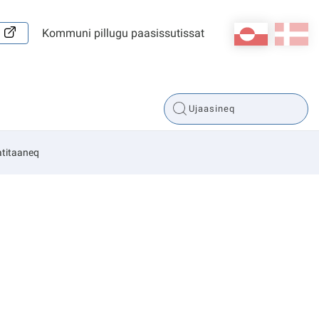
kl-GL
da
Kommuni pillugu paasissutissat
atitaaneq