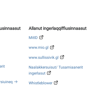
iusinnaasut
Allanut ingerlaqqiffiusinnaasut
MitID
www.mio.gl
www.sullissivik.gl
rit
Naalakkersuisut/ Tusarniaanerit
ingerlasut
rsiuineq
Whistleblower