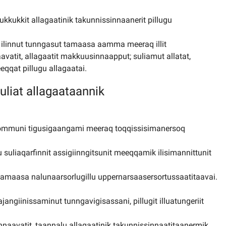
ukkukkit allagaatinik takunnissinnaanerit pillugu
t ilinnut tunngasut tamaasa aamma meeraq illit
avatit, allagaatit makkuusinnaapput; suliamut allatat,
eeqqat pillugu allagaatai.
suliat allagaataannik
kommuni tigusigaangami meeraq toqqissisimanersoq
uliaqarfinnit assigiinngitsunit meeqqamik ilisimannittunit
tamaasa nalunaarsorlugillu uppernarsaasersortussaatitaavai.
ngiinissaminut tunngavigisassani, pillugit illuatungeriit
nnaavatit, taannalu allagaatinik takunnissinnaatitaanermik