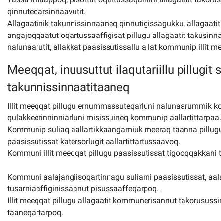
qinnuteqarsinnaavutit.
Allagaatinik takunnissinnaaneq qinnutigissagukku, allagaati
angajoqqaatut oqartussaaffigisat pillugu allagaatit takusinna
nalunaarutit, allakkat paasissutissallu allat kommunip illit m
Meeqqat, inuusuttut ilaqutariillu pillugit 
takunnissinnaatitaaneq
Illit meeqqat pillugu ernummassuteqarluni nalunaarummik 
qulakkeerinninniarluni misissuineq kommunip aallartittarpaa.
Kommunip suliaq aallartikkaangamiuk meeraq taanna pillugu s
paasissutissat katersorlugit aallartittartussaavoq.
Kommuni illit meeqqat pillugu paasissutissat tigooqqakkani 
Kommuni aalajangiisoqartinnagu suliami paasissutissat, aalaja
tusarniaaffiginissaanut pisussaaffeqarpoq.
Illit meeqqat pillugu allagaatit kommunerisannut takorusussi
taaneqartarpoq.