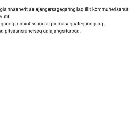
utigisinnaanerit aalajangersagaqanngilaq.Illit kommunerisanut
vutit.
t qanoq tunniutissanerai piumasaqaateqanngilaq.
 pitsaanerunersoq aalajangertarpaa.