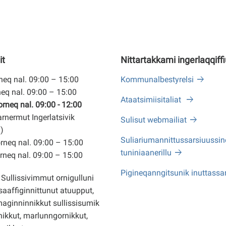
it
Nittartakkami ingerlaqqiff
eq nal. 09:00 – 15:00
Kommunalbestyrelsi
eq nal. 09:00 – 15:00
Ataatsimiisitaliat
neq nal. 09:00 - 12:00
arnermut Ingerlatsivik
Sulisut webmailiat
)
Suliariumannittussarsiuussine
neq nal. 09:00 – 15:00
tuniniaanerillu
neq nal. 09:00 – 15:00
Pigineqanngitsunik inuttassa
Sullissivimmut ornigulluni
saaffiginnittunut atuupput,
ginninnikkut sullissisumik
ikkut, marlunngornikkut,