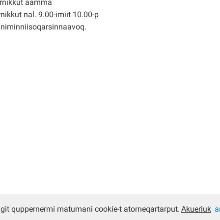
rnikkut aamma
nikkut nal. 9.00-imiit 10.00-p
nniminniisoqarsinnaavoq.
ugit quppernermi matumani cookie-t atorneqartarput.
Akueriuk
a