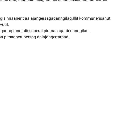
utigisinnaanerit aalajangersagaqanngilaq.Illit kommunerisanut
vutit.
t qanoq tunniutissanerai piumasaqaateqanngilaq.
 pitsaanerunersoq aalajangertarpaa.