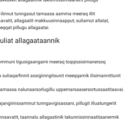
t ilinnut tunngasut tamaasa aamma meeraq illit
avatit, allagaatit makkuusinnaapput; suliamut allatat,
eeqqat pillugu allagaatai.
suliat allagaataannik
kommuni tigusigaangami meeraq toqqissisimanersoq
uliaqarfinnit assigiinngitsunit meeqqamik ilisimannittunit
tamaasa nalunaarsorlugillu uppernarsaasersortussaatitaavai.
ngiinissaminut tunngavigisassani, pillugit illuatungeriit
nnaavatit, taannalu allagaatinik takunnissinnaatitaanermik