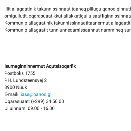
Illit allagaatinik takunnissinnaatitaaneq pillugu qanoq qinn
ornigullutit, oqarasuaatikkut allakkatigullu saaffiginnissinnaa
Kommunip allagaatinik takunnissinnaatitaanermut allagaati
Kommunip allagaatit tunniunneqarnissaannut nammineq suna
Isumaginninnermut Aqutsisoqarfik
Postboks 1755
P.H. Lundsteensvej 2
3900 Nuuk
E-maili:
iass@nanoq.gl
Oqarasuaat: (+299) 34 50 00
Ulluinnarni 09.00 - 16.00