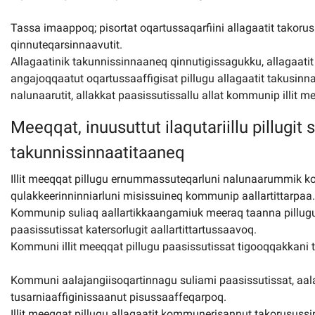
Kommuni pillugu paasissutissat
Tassa imaappoq; pisortat oqartussaqarfiini allagaatit takorus
qinnuteqarsinnaavutit.
Allagaatinik takunnissinnaaneq qinnutigissagukku, allagaati
angajoqqaatut oqartussaaffigisat pillugu allagaatit takusinna
nalunaarutit, allakkat paasissutissallu allat kommunip illit m
Meeqqat, inuusuttut ilaqutariillu pillugit 
takunnissinnaatitaaneq
Illit meeqqat pillugu ernummassuteqarluni nalunaarummik 
qulakkeerinninniarluni misissuineq kommunip aallartittarpaa.
Kommunip suliaq aallartikkaangamiuk meeraq taanna pillugu s
paasissutissat katersorlugit aallartittartussaavoq.
Kommuni illit meeqqat pillugu paasissutissat tigooqqakkani 
Kommuni aalajangiisoqartinnagu suliami paasissutissat, aalaja
tusarniaaffiginissaanut pisussaaffeqarpoq.
Illit meeqqat pillugu allagaatit kommunerisannut takorusussi