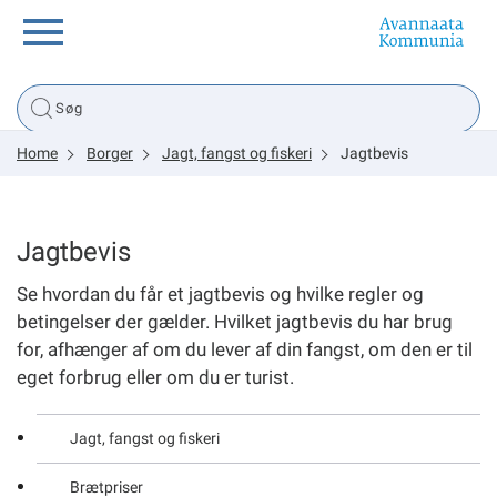
Borger
Home
Borger
Jagt, fangst og fiskeri
Jagtbevis
Erhverv
Politik
Jagtbevis
Se hvordan du får et jagtbevis og hvilke regler og
Tsunami
betingelser der gælder. Hvilket jagtbevis du har brug
for, afhænger af om du lever af din fangst, om den er til
eget forbrug eller om du er turist.
sullissivik.gl
Jagt, fangst og fiskeri
Planportal
Brætpriser