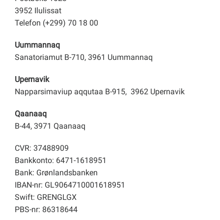
3952 Ilulissat
Telefon (+299) 70 18 00
Uummannaq
Sanatoriamut B-710, 3961 Uummannaq
Upernavik
Napparsimaviup aqqutaa B-915, 3962 Upernavik
Qaanaaq
B-44, 3971 Qaanaaq
CVR: 37488909
Bankkonto: 6471-1618951
Bank: Grønlandsbanken
IBAN-nr: GL9064710001618951
Swift: GRENGLGX
PBS-nr: 86318644