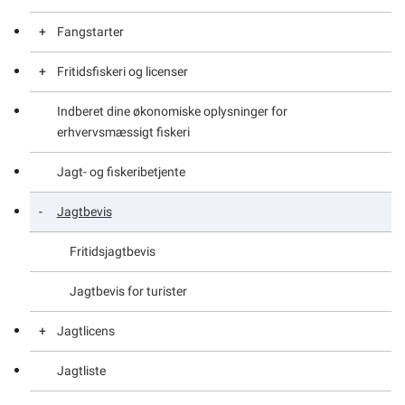
Om kommunen
Fangstarter
Fritidsfiskeri og licenser
Indsamling af fugleæg
Indberet dine økonomiske oplysninger for
Jagt på fugle – for fritidsjægere
Ansøg om fritidslicens til laks
erhvervsmæssigt fiskeri
Jagt på moskusokse
Fritidsfiskeri
Jagt- og fiskeribetjente
Jagt på rensdyr
Fritidsfiskeri efter torsk
Jagtbevis
Jagt på store hvaler
Rapporter din laksefangst
Fritidsjagtbevis
Jagtbevis for turister
Jagtlicens
Jagtliste
Ansøg og indberet fangster, licenser til rensdyr og
moskus