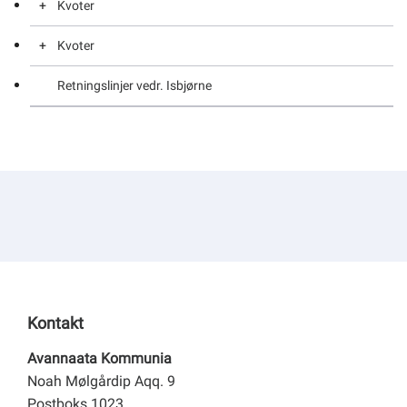
Kvoter
Kvoter
Kvoter
Retningslinjer vedr. Isbjørne
Kvoter
Kontakt
Avannaata Kommunia
Noah Mølgårdip Aqq. 9
Postboks 1023