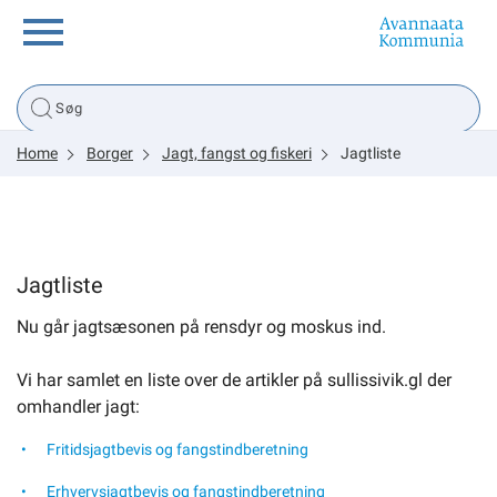
Borger
Home
Borger
Jagt, fangst og fiskeri
Jagtliste
Erhverv
Politik
Jagtliste
Tsunami
Nu går jagtsæsonen på rensdyr og moskus ind.
Vi har samlet en liste over de artikler på sullissivik.gl der
omhandler jagt:
sullissivik.gl
Fritidsjagtbevis og fangstindberetning
Planportal
Erhvervsjagtbevis og fangstindberetning