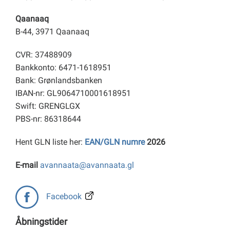
Qaanaaq
B-44, 3971 Qaanaaq
CVR: 37488909
Bankkonto: 6471-1618951
Bank: Grønlandsbanken
IBAN-nr: GL9064710001618951
Swift: GRENGLGX
PBS-nr: 86318644
Hent GLN liste her:
EAN/GLN numre
2026
E-mail
avannaata@avannaata.gl
Facebook
Åbningstider