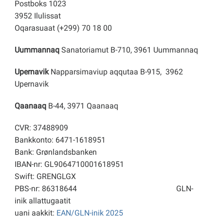
Postboks 1023
3952 Ilulissat
Oqarasuaat (+299) 70 18 00
Uummannaq
Sanatoriamut B-710, 3961 Uummannaq
Upernavik
Napparsimaviup aqqutaa B-915, 3962
Upernavik
Qaanaaq
B-44, 3971 Qaanaaq
CVR: 37488909
Bankkonto: 6471-1618951
Bank: Grønlandsbanken
IBAN-nr: GL9064710001618951
Swift: GRENGLGX
PBS-nr: 86318644
GLN-
inik allattugaatit
uani aakkit:
EAN/GLN-inik 2025