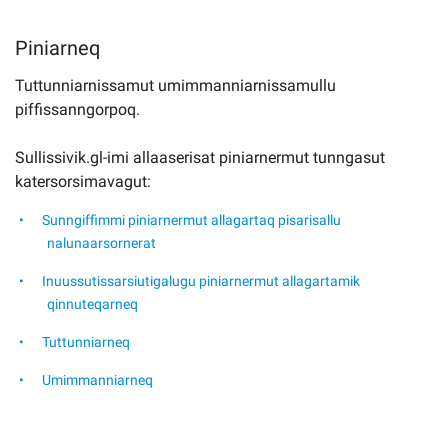
Piniarneq
Tuttunniarnissamut umimmanniarnissamullu
piffissanngorpoq.
Sullissivik.gl-imi allaaserisat piniarnermut tunngasut
katersorsimavagut:
Sunngiffimmi piniarnermut allagartaq pisarisallu
nalunaarsornerat
Inuussutissarsiutigalugu piniarnermut allagartamik
qinnuteqarneq
Tuttunniarneq
Umimmanniarneq