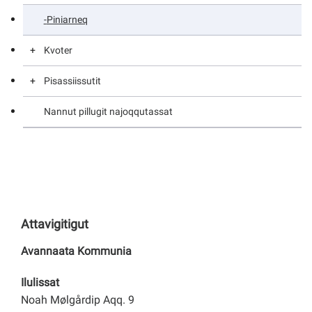
Piniarneq
Takornarianut piniarnermut allagartaq
Tuttunut umimmannullu akuersissutinik qinnuteqarit
pisannillu nalunaarlutit
Kvoter
Pisassiissutit
Kvoter
Nannut pillugit najoqqutassat
Pisassiissutit
Attavigitigut
Avannaata Kommunia
Ilulissat
Noah Mølgårdip Aqq. 9