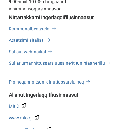
9.00-imiit 10.00-p tungaanut
inniminniisoqarsinnaavoq.
Nittartakkami ingerlaqqiffiusinnaasut
Kommunalbestyrelsi
Ataatsimiisitaliat
Sulisut webmailiat
Suliariumannittussarsiuussinerit tuniniaanerillu
Pigineqanngitsunik inuttassarsiuineq
Allanut ingerlaqqiffiusinnaasut
MitID
www.mio.gl