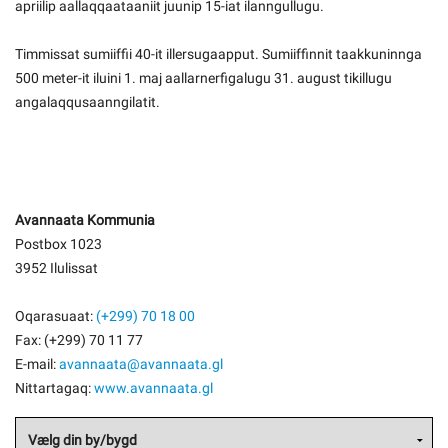
apriilip aallaqqaataaniit juunip 15-iat ilanngullugu.
Timmissat sumiiffii 40-it illersugaapput. Sumiiffinnit taakkuninnga
500 meter-it iluini 1. maj aallarnerfigalugu 31. august tikillugu
angalaqqusaanngilatit.
Avannaata Kommunia
Postbox 1023
3952 Ilulissat
Oqarasuaat:
(+299) 70 18 00
Fax: (+299) 70 11 77
E-mail:
avannaata@avannaata.gl
Nittartagaq:
www.avannaata.gl