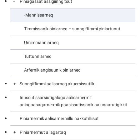
Piniagassat assigiinngitsut
Mannissarneq
Timmissanik piniarneq – sunngiffimmi piniartunut
Umimmanniarneq
Tuttunniarneq
Arfernik angisuunik piniarneq
Sunngiffimmi aalisarneq akuersissutillu
Inussutissarsiutigalugu aalisarnermit
Sunngiffimmi kapisilinniarnissamut akuersissummik
aningaasaqarnermik paasissutissanik nalunaarutigikkit
qinnuteqarit
Piniarnermik aalisarnermillu nakkutilliisut
Sunngiffimmi aalisarneq
Piniarnermut allagartaq
Sunngiffimmi saarullinniarneq