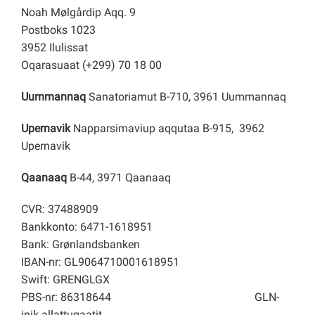
Noah Mølgårdip Aqq. 9
Postboks 1023
3952 Ilulissat
Oqarasuaat (+299) 70 18 00
Uummannaq
Sanatoriamut B-710, 3961 Uummannaq
Upernavik
Napparsimaviup aqqutaa B-915, 3962
Upernavik
Qaanaaq
B-44, 3971 Qaanaaq
CVR: 37488909
Bankkonto: 6471-1618951
Bank: Grønlandsbanken
IBAN-nr: GL9064710001618951
Swift: GRENGLGX
PBS-nr: 86318644
GLN-
inik allattugaatit