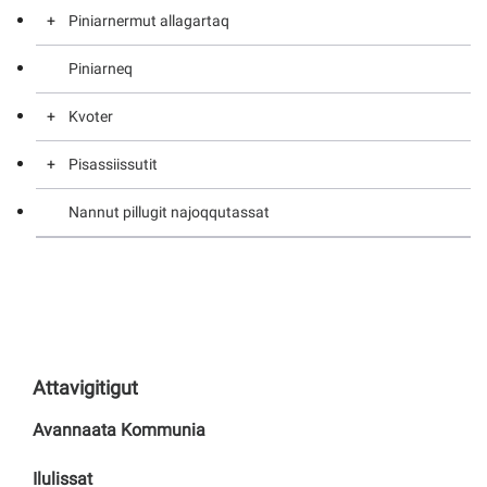
Piniarnermut allagartaq
Kapisilittatit nalunaarutigikkit
Sunngiffimmi piniarnermut allagartaq
Piniarneq
Takornarianut piniarnermut allagartaq
Tuttunut umimmannullu akuersissutinik qinnuteqarit
pisannillu nalunaarlutit
Kvoter
Pisassiissutit
Kvoter
Nannut pillugit najoqqutassat
Pisassiissutit
Attavigitigut
Avannaata Kommunia
Ilulissat