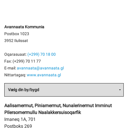
Avannaata Kommunia
Postbox 1023
3952 Ilulissat
Oqarasuaat:
(+299) 70 18 00
Fax: (+299) 70 11 77
E-mail:
avannaata@avannaata.gl
Nittartagaq:
www.avannaata.gl
Aalisarnermut, Piniarnermut, Nunalerinermut Imminut
Pilersornermullu Naalakkersuisoqarfik
Imaneq 1A, 701
Postboks 269