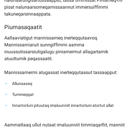
nalunaarutigisartussaapput, tassa timmissat Piniarneq-mi
pisat nalunaarsorneqarnissaannut immersuiffimmi
takuneqarsinnaappata.
Piumasaqaatit
Aallaaviatigut mannissarneq inerteqqutaavoq.
Mannissarniaruit sunngiffimmi aamma
inuussutissarsiutigalugu piniarnermut allagartamik
atuuttumik peqassaatit.
Mannissarnermi atugassat inerteqqutaasut tassaapput:
Allunaasaq
Tummeqqat
Innartorluni pituutaq imaluunniit innartorluni atortut allat
Aammattaaq ullut nutaat imaluunniit timmiaqarfiit, manniit