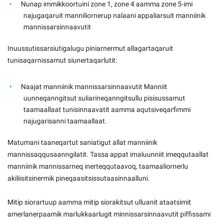
Nunap immikkoortuini zone 1, zone 4 aamma zone 5-imi
najugaqaruit manniliornerup nalaani appaliarsuit manniinik
mannissarsinnaavutit
Inuussutissarsiutigalugu piniarnermut allagartaqaruit
tunisaqarnissamut siunertaqarlutit:
Naajat manniinik mannissarsinnaavutit Manniit
uunneqanngitsut suliarineqanngitsullu pisisussamut
taamaallaat tunisinnaavatit aamma aqutsiveqarfimmi
najugarisanni taamaallaat.
Matumani taaneqartut saniatigut allat manniinik
mannissaqqusaanngilatit. Tassa appat imaluunniit imeqqutaallat
manniinik mannissarneq inerteqqutaavoq, taamaaliornerlu
akiliisitsinermik pineqaasitsissutaasinnaalluni.
Mitip siorartuup aamma mitip siorakitsut ulluanit ataatsimit
amerlanerpaamik marlukkaarlugit minnissarsinnaavutit piffissami