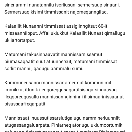
sineriammi nunatannilu isorliusuni sermersuup sinaani.
Sermersuaq kisimi timmissanit najorneqanngilaq.
Kalaallit Nunaanni timmissat assigiinngitsut 60-it
missaanniipput. Affai ukiukkut Kalaallit Nunaat qimallugu
ukiiartortarput.
Matumani takusinnaavatit mannissarnissamut
piumasaqaatit suut atuunnersut, matumani timmissat
sorliit mannii, qaqugu aammalu sumi.
Kommunerisanni mannissartarnermut kommunimit
immikkut ittunik ileqqoreqqusaqartitsisoqarsinnaavoq.
Ileqqoreqqusallu mannissannginninni ilisimaarinissaanut
pisussaaffeqarputit.
Mannissaat inuussutissarsiutigalugu namminerluunniit
atugassaagaluarpata, Piniarneq atorlugu ukiumoortumik