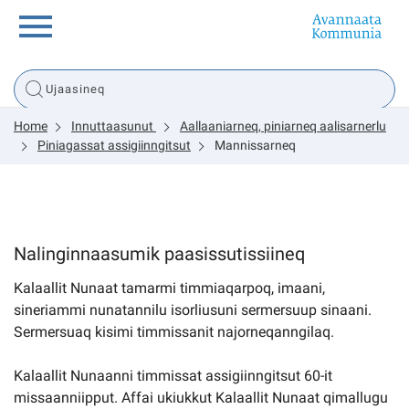
Innuttaasunut
Home
Innuttaasunut
Aallaaniarneq, piniarneq aalisarnerlu
Inuussutissarsiorneq
Piniagassat assigiinngitsut
Mannissarneq
Politikki
Nalinginnaasumik paasissutissiineq
Tassaarsuaq
Kalaallit Nunaat tamarmi timmiaqarpoq, imaani,
sineriammi nunatannilu isorliusuni sermersuup sinaani.
Sermersuaq kisimi timmissanit najorneqanngilaq.
sullissivik.gl
Kalaallit Nunaanni timmissat assigiinngitsut 60-it
Pilersaarutinut isaavik
missaanniipput. Affai ukiukkut Kalaallit Nunaat qimallugu