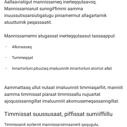
Aallaaviatigut mannissarneq inerteqqutaavoq.
Mannissarniaruit sunngiffimmi aamma
inuussutissarsiutigalugu piniarnermut allagartamik
atuuttumik peqassaatit.
Mannissarnermi atugassat inerteqqutaasut tassaapput:
Allunaasaq
Tummeqqat
Innartorluni pituutaq imaluunniit innartorluni atortut allat
Aammattaaq ullut nutaat imaluunniit timmiaqarfiit, manniit
aamma timmissat piaraat timmissallu nujuartat
ajoqusissanngillat imaluunniit akornuserneqassanngillat.
Timmissat suussusaat, piffissat sumiiffiillu
Timmissanit sorlernit mannissarsinnaanerit qaqugulu,