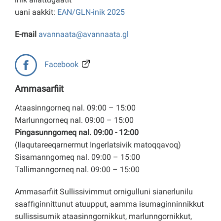
uani aakkit:
EAN/GLN-inik 2025
E-mail
avannaata@avannaata.gl
Facebook
Ammasarfiit
Ataasinngorneq nal. 09:00 – 15:00
Marlunngorneq nal. 09:00 – 15:00
Pingasunngorneq nal. 09:00 - 12:00
(Ilaqutareeqarnermut Ingerlatsivik matoqqavoq)
Sisamanngorneq nal. 09:00 – 15:00
Tallimanngorneq nal. 09:00 – 15:00
Ammasarfiit Sullissivimmut ornigulluni sianerlunilu
saaffiginnittunut atuupput, aamma isumaginninnikkut
sullissisumik ataasinngornikkut, marlunngornikkut,