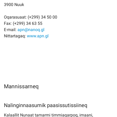
3900 Nuuk
Oqarasuaat: (+299) 34 50 00
Fax: (+299) 34 63 55
E-mail:
apn@nanoq.gl
Nittartagaq:
www.apn.gl
Mannissarneq
Nalinginnaasumik paasissutissiineq
Kalaallit Nunaat tamarmi timmiaqarpoq, imaani,