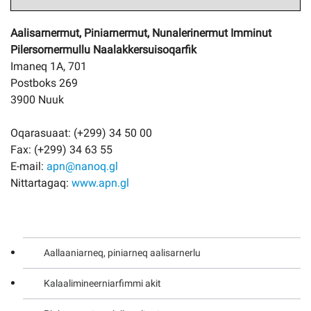
Aalisarnermut, Piniarnermut, Nunalerinermut Imminut
Pilersornermullu Naalakkersuisoqarfik
Imaneq 1A, 701
Postboks 269
3900 Nuuk
Oqarasuaat: (+299) 34 50 00
Fax: (+299) 34 63 55
E-mail:
apn@nanoq.gl
Nittartagaq:
www.apn.gl
Aallaaniarneq, piniarneq aalisarnerlu
Kalaalimineerniarfimmi akit