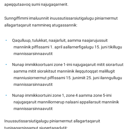
apeqqutaavoq sumi najugaqarnerit.
Sunngiffimmi imaluunniit inuussutissarsiutigalugu piniarnermut
allagartaqaruit nammineq atugassannik:
Qaqulluup, tulukkat, naajarluit, aamma naajarujussuit
manniinik piffissami 1. april aallarnerfigalugu 15. juni tikillugu
mannissarsinnaavutit
Nunap immikkoortuani zone 1-imi najugaqaruit mitit siorartuut
aamma mitit siorakitsut manniinik ileqqutoqqat malillugit
manniusiornermut piffissami 15. junimiit 25. juni ilanngullugu
mannissarsinnaavutit
Nunap immikkoortuini zone 1, zone 4 aamma zone 5-imi
najugaqaruit manniliornerup nalaani appaliarsuit manniinik
mannissarsinnaavutit
Inuussutissarsiutigalugu piniarnermut allagartaqaruit
tunisaqarnissamut siunertaqarlutit: