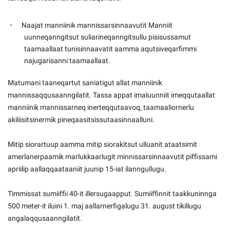
Naajat manniinik mannissarsinnaavutit Manniit
uunneqanngitsut suliarineqanngitsullu pisisussamut
taamaallaat tunisinnaavatit aamma aqutsiveqarfimmi
najugarisanni taamaallaat.
Matumani taaneqartut saniatigut allat manniinik
mannissaqqusaanngilatit. Tassa appat imaluunniit imeqqutaallat
manniinik mannissarneq inerteqqutaavoq, taamaaliornerlu
akiliisitsinermik pineqaasitsissutaasinnaalluni.
Mitip siorartuup aamma mitip siorakitsut ulluanit ataatsimit
amerlanerpaamik marlukkaarlugit minnissarsinnaavutit piffissami
apriilip aallaqqaataaniit juunip 15-iat ilanngullugu.
Timmissat sumiiffii 40-it illersugaapput. Sumiiffinnit taakkuninnga
500 meter-it iluini 1. maj aallarnerfigalugu 31. august tikillugu
angalaqqusaanngilatit.