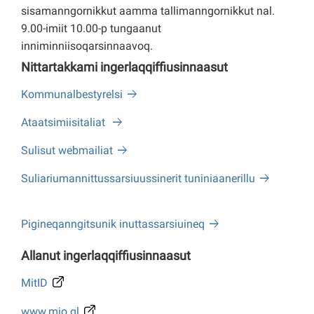
sisamanngornikkut aamma tallimanngornikkut nal.
9.00-imiit 10.00-p tungaanut
inniminniisoqarsinnaavoq.
Nittartakkami ingerlaqqiffiusinnaasut
Kommunalbestyrelsi
Ataatsimiisitaliat
Sulisut webmailiat
Suliariumannittussarsiuussinerit tuniniaanerillu
Pigineqanngitsunik inuttassarsiuineq
Allanut ingerlaqqiffiusinnaasut
MitID
www.mio.gl