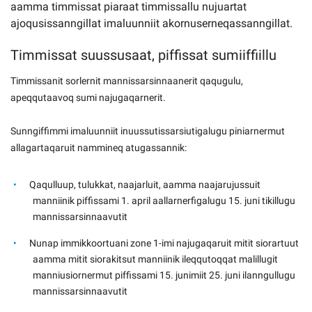
aamma timmissat piaraat timmissallu nujuartat
ajoqusissanngillat imaluunniit akornuserneqassanngillat.
Timmissat suussusaat, piffissat sumiiffiillu
Timmissanit sorlernit mannissarsinnaanerit qaqugulu,
apeqqutaavoq sumi najugaqarnerit.
Sunngiffimmi imaluunniit inuussutissarsiutigalugu piniarnermut
allagartaqaruit nammineq atugassannik:
Qaqulluup, tulukkat, naajarluit, aamma naajarujussuit
manniinik piffissami 1. april aallarnerfigalugu 15. juni tikillugu
mannissarsinnaavutit
Nunap immikkoortuani zone 1-imi najugaqaruit mitit siorartuut
aamma mitit siorakitsut manniinik ileqqutoqqat malillugit
manniusiornermut piffissami 15. junimiit 25. juni ilanngullugu
mannissarsinnaavutit