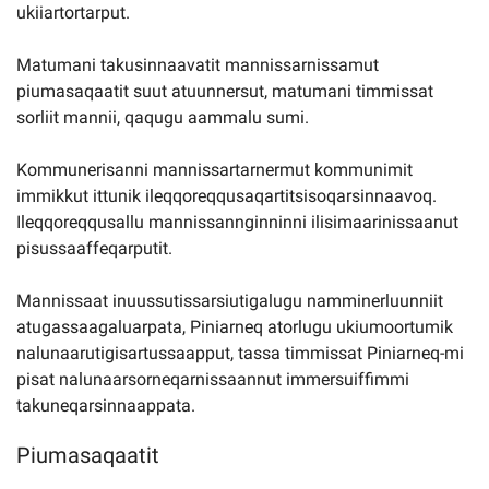
ukiiartortarput.
Kommuni pillugu paasissutissat
Matumani takusinnaavatit mannissarnissamut
piumasaqaatit suut atuunnersut, matumani timmissat
sorliit mannii, qaqugu aammalu sumi.
Kommunerisanni mannissartarnermut kommunimit
immikkut ittunik ileqqoreqqusaqartitsisoqarsinnaavoq.
Ileqqoreqqusallu mannissannginninni ilisimaarinissaanut
pisussaaffeqarputit.
Mannissaat inuussutissarsiutigalugu namminerluunniit
atugassaagaluarpata, Piniarneq atorlugu ukiumoortumik
nalunaarutigisartussaapput, tassa timmissat Piniarneq-mi
pisat nalunaarsorneqarnissaannut immersuiffimmi
takuneqarsinnaappata.
Piumasaqaatit