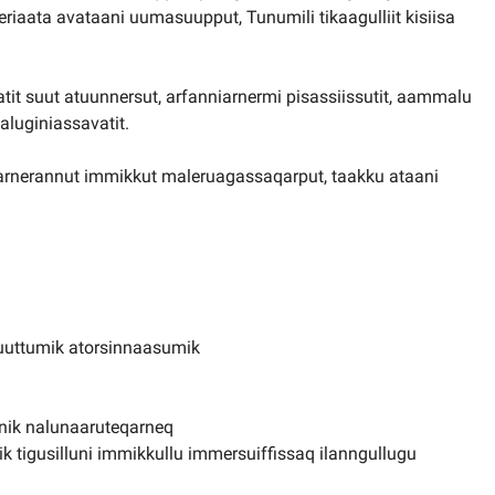
iaata avataani uumasuupput, Tunumili tikaagulliit kisiisa
tit suut atuunnersut, arfanniarnermi pisassiissutit, aammalu
aluginiassavatit.
arnerannut immikkut maleruagassaqarput, taakku ataani
atuuttumik atorsinnaasumik
anik nalunaaruteqarneq
k tigusilluni immikkullu immersuiffissaq ilanngullugu