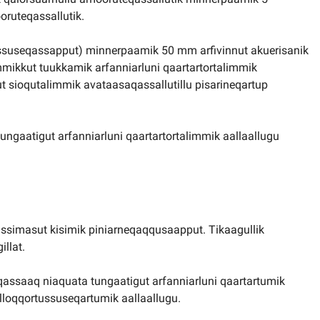
oruteqassallutik.
tussuseqassapput) minnerpaamik 50 mm arfivinnut akuerisanik
mmikkut tuukkamik arfanniarluni qaartartortalimmik
 sioqutalimmik avataasaqassallutillu pisarineqartup
ngaatigut arfanniarluni qaartartortalimmik aallaallugu
ivissimasut kisimik piniarneqaqqusaapput. Tikaagullik
llat.
assaaq niaquata tungaatigut arfanniarluni qaartartumik
ulloqqortussuseqartumik aallaallugu.