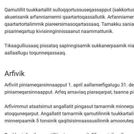
Qamutillit tuukkartallit sulloqqortussuseqassapput (sakkor
akuerisanik arfanniarnermi qaartartoqassallutik. Arfanniarne
qaartartortalimmik piareersimasoqartassaaq. Tamakku saniat
pisarineqartup kivisinnginnissaanut naammattunik.
Tikaagulliusaaq pissataq sapinngisamik sukkanerpaamik niaq
aallaallugu toqunneqassaaq.
Arfivik
Arfiviit piniarneqarsinnaapput 1. april aallarnerfigalugu 31. de
piniarneqarsinnaapput. Arfeq arnaviaq piaraqarpat, taanna pi
Arfivimmut ataatsimut angallatit pingasut tamarmik minnerpaa
atoqquneqarput. Angallatit tamarmik qamutilinnik tuukkartal
minnerpaamik 5 tonsinik qaqitsisinnaassusilinnik amooruteqa