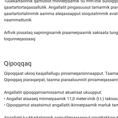
Tuukkartalinnik qamutillit minnerpaamik 50 mm-inik sulloqqo
qaartartortaqassallutik. Angallatit pingasuusut tamarmik pi
qaartartortalimmik aamma aleqassapput sioqutalimmik avataa
naammattunik.
Arfivik pissataq sapinngisamik piaarnerpaamik sakiaata tunga
toqunneqassaaq
Qipoqqaq
Qipoqqaat ukioq kaajallallugu piniarneqarsinnaapput. Taama
Qipoqqaq piaraqarpat, taanna piaraaluunniit piniarneqassanng
Angallatit qipoqqarniarnissamut akuerisat ukuupput:
• Angallat ataaseq minnerpaamik 11,0 meter-imik (t.t.) takissu
• Qipoqqamut ataatsimut angallatit ikinnerpaamik marluk tamar
Angallatit tuukkartalimmik qamutileqassapput ningittakkanu