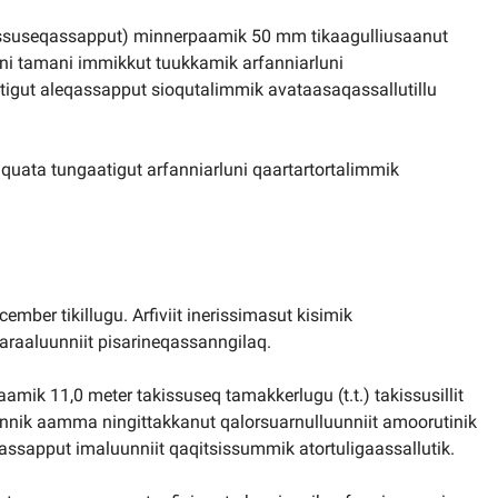
tussuseqassapput) minnerpaamik 50 mm tikaagulliusaanut
rni tamani immikkut tuukkamik arfanniarluni
igut aleqassapput sioqutalimmik avataasaqassallutillu
uata tungaatigut arfanniarluni qaartartortalimmik
cember tikillugu. Arfiviit inerissimasut kisimik
araaluunniit pisarineqassanngilaq.
mik 11,0 meter takissuseq tamakkerlugu (t.t.) takissusillit
innik aamma ningittakkanut qalorsuarnulluunniit amoorutinik
ssapput imaluunniit qaqitsissummik atortuligaassallutik.