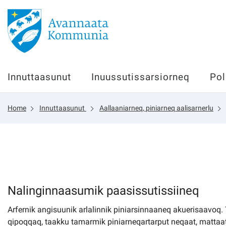
Innuttaasunut
Innuttaasunut
Inuussutissarsiorneq
Pol
Inuussutissarsiorneq
Home
Innuttaasunut
Aallaaniarneq, piniarneq aalisarnerlu
Politikki
Tassaarsuaq
sullissivik.gl
Nalinginnaasumik paasissutissiineq
Arfernik angisuunik arlalinnik piniarsinnaaneq akuerisaavoq.
Pilersaarutinut isaavik
qipoqqaq, taakku tamarmik piniarneqartarput neqaat, mattaat,