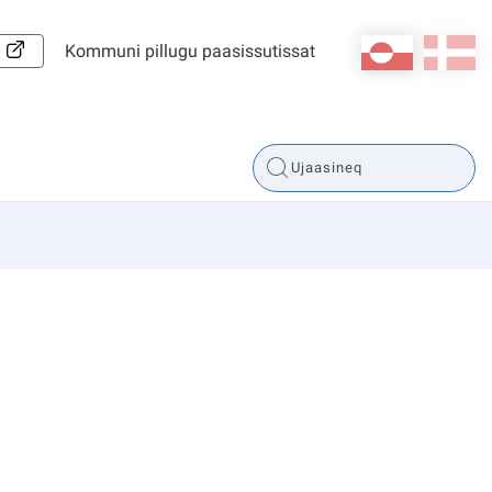
kl-GL
da
Kommuni pillugu paasissutissat