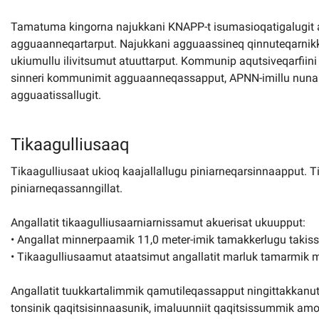
Tamatuma kingorna najukkani KNAPP-t isumasioqatigalugit a
agguaanneqartarput. Najukkani agguaassineq qinnuteqarnikkut
ukiumullu ilivitsumut atuuttarput. Kommunip aqutsiveqarfiin
sinneri kommunimit agguaanneqassapput, APNN-imillu nuna t
agguaatissallugit.
Tikaagulliusaaq
Tikaagulliusaat ukioq kaajallallugu piniarneqarsinnaapput. T
piniarneqassanngillat.
Angallatit tikaagulliusaarniarnissamut akuerisat ukuupput:
• Angallat minnerpaamik 11,0 meter-imik tamakkerlugu takiss
• Tikaagulliusaamut ataatsimut angallatit marluk tamarmik minn
Angallatit tuukkartalimmik qamutileqassapput ningittakkanu
tonsinik qaqitsisinnaasunik, imaluunniit qaqitsissummik amo