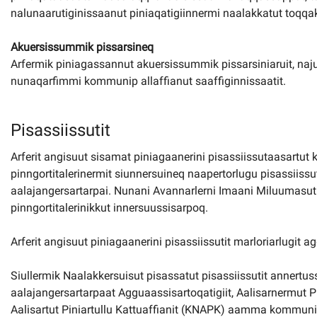
nalunaarutiginissaanut piniaqatigiinnermi naalakkatut toqqa
Akuersissummik pissarsineq
Arfermik piniagassannut akuersissummik pissarsiniaruit, naj
nunaqarfimmi kommunip allaffianut saaffiginnissaatit.
Pisassiissutit
Arferit angisuut sisamat piniagaanerini pisassiissutaasartut k
pinngortitalerinermit siunnersuineq naapertorlugu pisassiissut
aalajangersartarpai. Nunani Avannarlerni Imaani Miluumasut 
pinngortitalerinikkut innersuussisarpoq.
Arferit angisuut piniagaanerini pisassiissutit marloriarlugit 
Siullermik Naalakkersuisut pisassatut pisassiissutit anner
aalajangersartarpaat Agguaassisartoqatigiit, Aalisarnermut P
Aalisartut Piniartullu Kattuaffianit (KNAPK) aamma kommunin