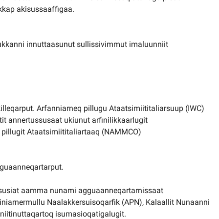
kkap akisussaaffigaa.
ukkanni innuttaasunut sullissivimmut imaluunniit
illeqarput. Arfanniarneq pillugu Ataatsimiititaliarsuup (IWC)
it annertussusaat ukiunut arfinilikkaarlugit
pillugit Ataatsimiititaliartaaq (NAMMCO)
agguaanneqartarput.
tussusiat aamma nunami agguaanneqartarnissaat
iniarnermullu Naalakkersuisoqarfik (APN), Kalaallit Nunaanni
iitinuttaqartoq isumasioqatigalugit.