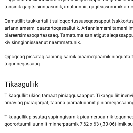
tonsinik qaqitsisinnaasunik, imaluunniit qaqitsissummik amo
Qamutillit tuukkartallit sulloqqortussuseqassapput (sakkor
arfanniarnermi qaartartoqassallutik. Arfanniarnerni tamani i
piareersimasoqartassaaq. Tamatuma saniatigut aleqassapput
kivisinnginnissaanut naammattunik.
Qipoqqaq pissataq sapinngisamik piaarnerpaamik niaquata tu
toqunneqassaaq.
Tikaagullik
Tikaagulliit ukioq tamaat piniaqqusaapput. Tikaagulliit iner
arnaviaq piaraqarpat, taanna piaraaluunniit piniarneqassanngi
Tikaagullik pissataq sapinngisamik piaarnerpaamik toqunneq
qoorortuumilluunniit minnerpaamik 7,62 x 63 (.30-06)-imik s