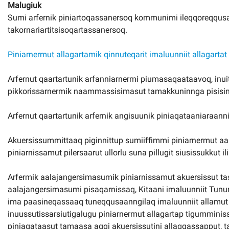
Malugiuk
Sumi arfernik piniartoqassanersoq kommunimi ileqqoreqqus
takornariartitsisoqartassanersoq.
Piniarnermut allagartamik qinnuteqarit imaluunniit allagartat
Arfernut qaartartunik arfanniarnermi piumasaqaataavoq, inuit
pikkorissarnermik naammassisimasut tamakkuninnga pisisinn
Arfernut qaartartunik arfernik angisuunik piniaqataaniaraann
Akuersissummittaaq piginnittup sumiiffimmi piniarnermut aa
piniarnissamut pilersaarut ullorlu suna pillugit siusissukkut
Arfermik aalajangersimasumik piniarnissamut akuersissut t
aalajangersimasumi pisaqarnissaq, Kitaani imaluunniit Tu
ima paasineqassaaq tuneqqusaanngilaq imaluunniit allamut tu
inuussutissarsiutigalugu piniarnermut allagartap tigumminiss
piniaqataasut tamaasa aqqi akuersissutini allaqqassapput, t