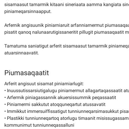
sisamaasut tamarmik kitaani sineriaata aamma kangiata siner
Kommuni pillugu paasissutissat
piniarneqarsinnaapput.
Arfernik angisuunik piniarniaruit arfanniarnermut piumasaqaa
pisatit qanoq nalunaarutigissaneritit pillugit piumasaqaatit m
Tamatuma saniatigut arferit sisamaasut tamarmik piniarneq
atuarsinnaavatit.
Piumasaqaatit
Arferit angisuut sisamat piniarniarlugit:
• Inuussutissarsiutigalugu piniarnermut allagartaqassaatit 
• Arfermik piniagassannik akuersissummik peqassaatit
• Piniarnermi sakkutut atoqquneqartut atussavatit
• Immikkut immersuiffissatigut tunniunneqarsimasukkut pis
• Plastikki tunniunneqartoq atorlugu timaanit misissugassami
kommunimut tunniunneqassalluni