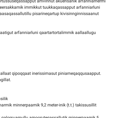
rtussuseqassapput arfivinnut akuerisanik arfanniarnermi
areersakkamik immikkut tuukkaqassapput arfanniarluni
saqassallutillu pisarineqartup kivisinnginnissaanut
atigut arfanniarluni qaartartortalimmik aallaallugu
allaat qipoqqaat inerissimasut piniarneqaqqusaapput.
illat.
silik
mik minnerpaamik 9,2 meter-inik (t.t.) takissusillit
t qalorsuarnullu amooruteqassallutik minnerpaamik 5