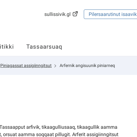
sullissivik.gl
Pilersaarutinut isaavik
itikki
Tassaarsuaq
Piniagassat assigiinngitsut
Arfernik angisuunik piniarneq
 Tassaapput arfivik, tikaagulliusaaq, tikaagullik aamma
 orsuat aamma soqqaat pillugit. Arferit assigiinngitsut