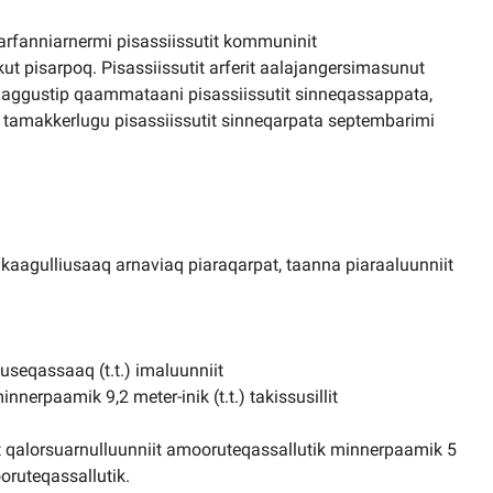
rfanniarnermi pisassiissutit kommuninit
 pisarpoq. Pisassiissutit arferit aalajangersimasunut
i aggustip qaammataani pisassiissutit sinneqassappata,
amakkerlugu pisassiissutit sinneqarpata septembarimi
ikaagulliusaaq arnaviaq piaraqarpat, taanna piaraaluunniit
useqassaaq (t.t.) imaluunniit
erpaamik 9,2 meter-inik (t.t.) takissusillit
t qalorsuarnulluunniit amooruteqassallutik minnerpaamik 5
oruteqassallutik.