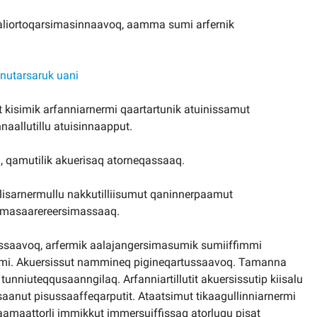
aliortoqarsimasinnaavoq, aamma sumi arfernik
 nutarsaruk uani
 kisimik arfanniarnermi qaartartunik atuinissamut
aallutillu atuisinnaapput.
i, qamutilik akuerisaq atorneqassaaq.
lisarnermullu nakkutilliisumut qaninnerpaamut
 ilimasaarereersimassaaq.
assaavoq, arfermik aalajangersimasumik sumiiffimmi
numi. Akuersissut nammineq pigineqartussaavoq. Tamanna
nniuteqqusaanngilaq. Arfanniartillutit akuersissutip kiisalu
aanut pisussaaffeqarputit. Ataatsimut tikaagullinniarnermi
aamaattorli immikkut immersuiffissaq atorlugu pisat