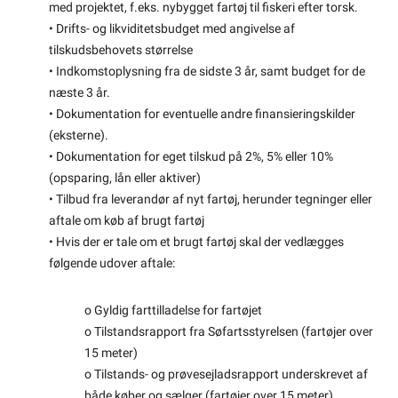
med projektet, f.eks. nybygget fartøj til fiskeri efter torsk.
• Drifts- og likviditetsbudget med angivelse af
tilskudsbehovets størrelse
• Indkomstoplysning fra de sidste 3 år, samt budget for de
næste 3 år.
• Dokumentation for eventuelle andre finansieringskilder
(eksterne).
• Dokumentation for eget tilskud på 2%, 5% eller 10%
(opsparing, lån eller aktiver)
• Tilbud fra leverandør af nyt fartøj, herunder tegninger eller
aftale om køb af brugt fartøj
• Hvis der er tale om et brugt fartøj skal der vedlægges
følgende udover aftale:
o Gyldig farttilladelse for fartøjet
o Tilstandsrapport fra Søfartsstyrelsen (fartøjer over
15 meter)
o Tilstands- og prøvesejladsrapport underskrevet af
både køber og sælger (fartøjer over 15 meter)