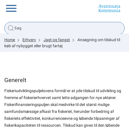
Borger
Home
Erhverv
Jagt og fangst
Ansøgning om tilskud til
Erhverv
køb af nybygget eller brugt fartøj
Politik
Generelt
Tsunami
Fiskeriudviklingspuljelovens formål er at yde tilskud til udvikling og
fremme af fiskerierhvervet samt lette adgangen for nye aktører.
Fiskerifinansieringspuljen skal medvirke til det størst mulige
sullissivik.gl
samfundsmæssige afkast fra fiskeriet, herunder forbedring af
fiskeriets effektivitet, konkurrenceevne og løbende tilpasninger af
Planportal
fiskerikapaciteten til ressourcen. Tilskud kan gives til den løbende