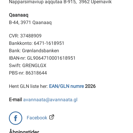
Napparsimaviup aqqutaa B-915, 3962 Upernavik
Qaanaaq
B-44, 3971 Qaanaaq
CVR: 37488909
Bankkonto: 6471-1618951
Bank: Grønlandsbanken
IBAN-nr: GL9064710001618951
Swift: GRENGLGX
PBS-nr: 86318644
Hent GLN liste her:
EAN/GLN numre
2026
E-mail
avannaata@avannaata.gl
Facebook
Åbningstider