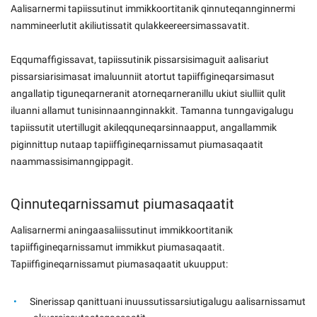
Aalisarnermi tapiissutinut immikkoortitanik qinnuteqannginnermi
nammineerlutit akiliutissatit qulakkeereersimassavatit.
Eqqumaffigissavat, tapiissutinik pissarsisimaguit aalisariut
pissarsiarisimasat imaluunniit atortut tapiiffigineqarsimasut
angallatip tiguneqarneranit atorneqarneranillu ukiut siulliit qulit
iluanni allamut tunisinnaannginnakkit. Tamanna tunngavigalugu
tapiissutit utertillugit akileqquneqarsinnaapput, angallammik
piginnittup nutaap tapiiffigineqarnissamut piumasaqaatit
naammassisimanngippagit.
Qinnuteqarnissamut piumasaqaatit
Aalisarnermi aningaasaliissutinut immikkoortitanik
tapiiffigineqarnissamut immikkut piumasaqaatit.
Tapiiffigineqarnissamut piumasaqaatit ukuupput:
Sinerissap qanittuani inuussutissarsiutigalugu aalisarnissamut