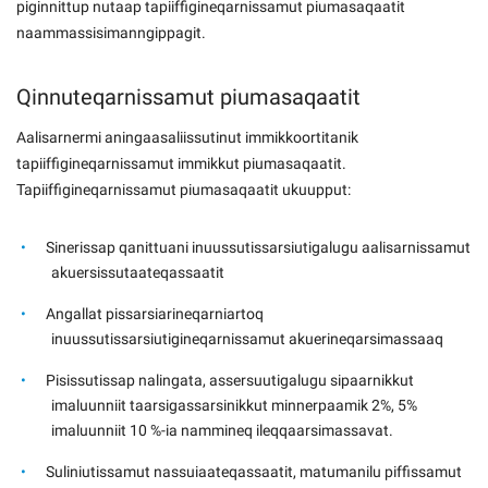
piginnittup nutaap tapiiffigineqarnissamut piumasaqaatit
naammassisimanngippagit.
Qinnuteqarnissamut piumasaqaatit
Aalisarnermi aningaasaliissutinut immikkoortitanik
tapiiffigineqarnissamut immikkut piumasaqaatit.
Tapiiffigineqarnissamut piumasaqaatit ukuupput:
Sinerissap qanittuani inuussutissarsiutigalugu aalisarnissamut
akuersissutaateqassaatit
Angallat pissarsiarineqarniartoq
inuussutissarsiutigineqarnissamut akuerineqarsimassaaq
Pisissutissap nalingata, assersuutigalugu sipaarnikkut
imaluunniit taarsigassarsinikkut minnerpaamik 2%, 5%
imaluunniit 10 %-ia nammineq ileqqaarsimassavat.
Suliniutissamut nassuiaateqassaatit, matumanilu piffissamut