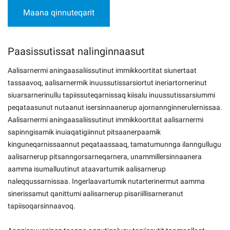
Maana qinnuteqarit
Paasissutissat nalinginnaasut
Aalisarnermi aningaasaliissutinut immikkoortitat siunertaat
tassaavoq, aalisarnermik inuussutissarsiortut ineriartornerinut
siuarsarnerinullu tapiissuteqarnissaq kiisalu inuussutissarsiummi
peqataasunut nutaanut isersinnaanerup ajornannginnerulernissaa.
Aalisarnermi aningaasaliissutinut immikkoortitat aalisarnermi
sapinngisamik inuiaqatigiinnut pitsaanerpaamik
kinguneqarnissaannut peqataassaaq, tamatumunnga ilanngullugu
aalisarnerup pitsanngorsarneqarnera, unammillersinnaanera
aamma isumalluutinut ataavartumik aalisarnerup
naleqqussarnissaa. Ingerlaavartumik nutarterinermut aamma
sinerissamut qanittumi aalisarnerup pisariillisarneranut
tapiisoqarsinnaavoq.