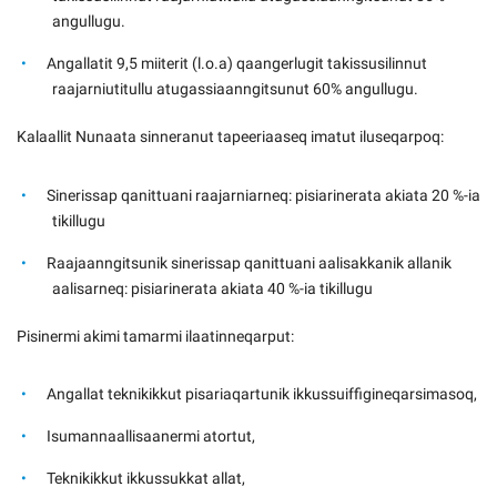
angullugu.
Angallatit 9,5 miiterit (l.o.a) qaangerlugit takissusilinnut
raajarniutitullu atugassiaanngitsunut 60% angullugu.
Kalaallit Nunaata sinneranut tapeeriaaseq imatut iluseqarpoq:
Sinerissap qanittuani raajarniarneq: pisiarinerata akiata 20 %-ia
tikillugu
Raajaanngitsunik sinerissap qanittuani aalisakkanik allanik
aalisarneq: pisiarinerata akiata 40 %-ia tikillugu
Pisinermi akimi tamarmi ilaatinneqarput:
Angallat teknikikkut pisariaqartunik ikkussuiffigineqarsimasoq,
Isumannaallisaanermi atortut,
Teknikikkut ikkussukkat allat,