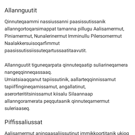
Allannguutit
Qinnuteqaammi nassiussanni paasissutissanik
allanngortoqarsimappat tamanna pillugu Aalisarnermut,
Piniarnermut, Nunalerinermut Imminullu Pilersornermut
Naalakkersuisoqarfimmut
paasissutissiissuteqartussaatitaavutit.
Allannguutit tiguneqarpata qinnuteqaatip suliarineqarnera
nangeqqinneqassaaq.
Umiatsiaaqqanut tapiissutinik, aallarteqqinnissamut
tapiiffingineqarnissamut, angallatinut,
aserorterititsinissamut kiisalu Silaannaap
allanngorarnerata peqqutaanik qinnuteqarnermut
suleriaaseq.
Piffissaliussat
Aalisarnermut aningaasaliissutinut immikkoortitanik ukioq