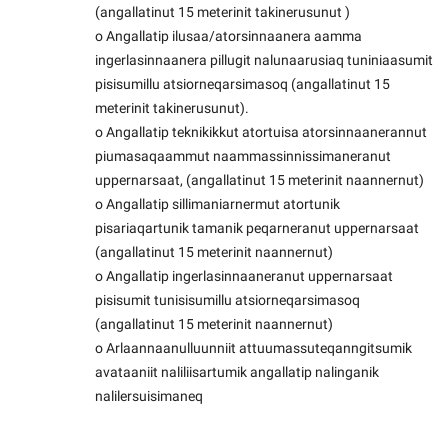
(angallatinut 15 meterinit takinerusunut )
o Angallatip ilusaa/atorsinnaanera aamma
ingerlasinnaanera pillugit nalunaarusiaq tuniniaasumit
pisisumillu atsiorneqarsimasoq (angallatinut 15
meterinit takinerusunut).
o Angallatip teknikikkut atortuisa atorsinnaanerannut
piumasaqaammut naammassinnissimaneranut
uppernarsaat, (angallatinut 15 meterinit naannernut)
o Angallatip sillimaniarnermut atortunik
pisariaqartunik tamanik peqarneranut uppernarsaat
(angallatinut 15 meterinit naannernut)
o Angallatip ingerlasinnaaneranut uppernarsaat
pisisumit tunisisumillu atsiorneqarsimasoq
(angallatinut 15 meterinit naannernut)
o Arlaannaanulluunniit attuumassuteqanngitsumik
avataaniit naliliisartumik angallatip nalinganik
nalilersuisimaneq