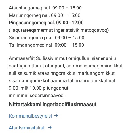
Ataasinngorneq nal. 09:00 – 15:00
Marlunngorneq nal. 09:00 – 15:00
Pingasunngorneq nal. 09:00 - 12:00
(Ilaqutareeqarnermut Ingerlatsivik matoqqavoq)
Sisamanngorneq nal. 09:00 – 15:00
Tallimanngorneq nal. 09:00 – 15:00
Ammasarfiit Sullissivimmut ornigulluni sianerlunilu
saaffiginnittunut atuupput, aamma isumaginninnikkut
sullissisumik ataasinngornikkut, marlunngornikkut,
sisamanngornikkut aamma tallimanngornikkut nal.
9.00-imiit 10.00-p tungaanut
inniminniisoqarsinnaavoq.
Nittartakkami ingerlaqqiffiusinnaasut
Kommunalbestyrelsi
Ataatsimiisitaliat