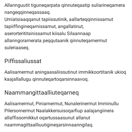
Allannguutit tiguneqarpata qinnuteqaatip suliarineqarnera
nangeqqinneqassaaq.
Umiatsiaaqqanut tapiissutinik, aallarteqqinnissamut
tapiiffingineqarnissamut, angallatinut,
aserorterititsinissamut kiisalu Silaannaap
allanngorarnerata peqqutaanik qinnuteqarnermut
suleriaaseq.
Piffissaliussat
Aalisarnermut aningaasaliissutinut immikkoortitanik ukioq
kaajallallugu qinnuteqartoqarsinnaavoq.
Naammangittaalliuteqarneq
Aalisarnermut, Piniarnermut, Nunalerinermut Imminullu
Pilersornermut Naalakkersuisoqarfiup aalajangiinera
allaffissornikkut oqartussaasunut allanut
naammagittaalliuutigineqarsinnaanngilaq.