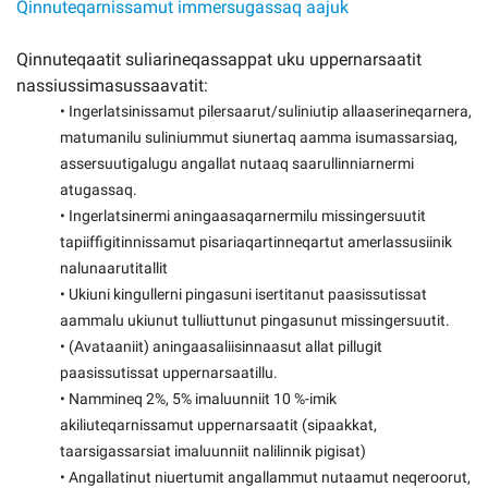
Qinnuteqarnissamut immersugassaq aajuk
Qinnuteqaatit suliarineqassappat uku uppernarsaatit
nassiussimasussaavatit:
• Ingerlatsinissamut pilersaarut/suliniutip allaaserineqarnera,
matumanilu suliniummut siunertaq aamma isumassarsiaq,
assersuutigalugu angallat nutaaq saarullinniarnermi
atugassaq.
• Ingerlatsinermi aningaasaqarnermilu missingersuutit
tapiiffigitinnissamut pisariaqartinneqartut amerlassusiinik
nalunaarutitallit
• Ukiuni kingullerni pingasuni isertitanut paasissutissat
aammalu ukiunut tulliuttunut pingasunut missingersuutit.
• (Avataaniit) aningaasaliisinnaasut allat pillugit
paasissutissat uppernarsaatillu.
• Nammineq 2%, 5% imaluunniit 10 %-imik
akiliuteqarnissamut uppernarsaatit (sipaakkat,
taarsigassarsiat imaluunniit nalilinnik pigisat)
• Angallatinut niuertumit angallammut nutaamut neqeroorut,