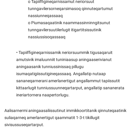
o Tapiiffigineqarnissamut neriorsuut
tunngavilersorneqarsimasoq qinnuteqartumut
nassiunneqassaaq
o Piumasaqaatinik naammassinninngitsunut
tunngavilersuutilerlugit itigartitsissutinik
nassiussisoqassaaq
• Tapiiffigineqarnissamik neriorsuummik tigusaqaruit
amutsivik imaluunniit tuniniaasup aningaaserivianut
aningaasanik tunniussinissaq pillugu
isumaqatigiissutigineqassaaq. Angallatip nutaap
sananeqarnerani amerlanertigut angallammut tapiissutit
kittaarlugit tunniussuunneqartarput, angallatip sananerata
ineriartornera naapertorlugu.
Aalisarnermi aningaasaliissutinut immikkoortitanik qinnuteqaatinik
suliaqarneq amerlanertigut qaammatit 1-3-t tikillugit
sivisussuseqartarput.