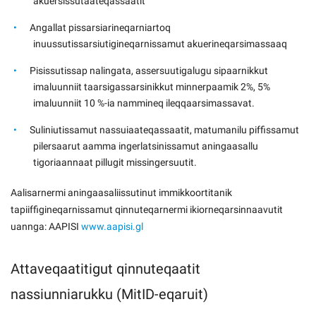
akuersissutaateqassaatit
Angallat pissarsiarineqarniartoq
inuussutissarsiutigineqarnissamut akuerineqarsimassaaq
Pisissutissap nalingata, assersuutigalugu sipaarnikkut
imaluunniit taarsigassarsinikkut minnerpaamik 2%, 5%
imaluunniit 10 %-ia nammineq ileqqaarsimassavat.
Suliniutissamut nassuiaateqassaatit, matumanilu piffissamut
pilersaarut aamma ingerlatsinissamut aningaasallu
tigoriaannaat pillugit missingersuutit.
Aalisarnermi aningaasaliissutinut immikkoortitanik
tapiiffigineqarnissamut qinnuteqarnermi ikiorneqarsinnaavutit
uannga: AAPISI
www.aapisi.gl
Attaveqaatitigut qinnuteqaatit
nassiunniarukku (MitID-eqaruit)