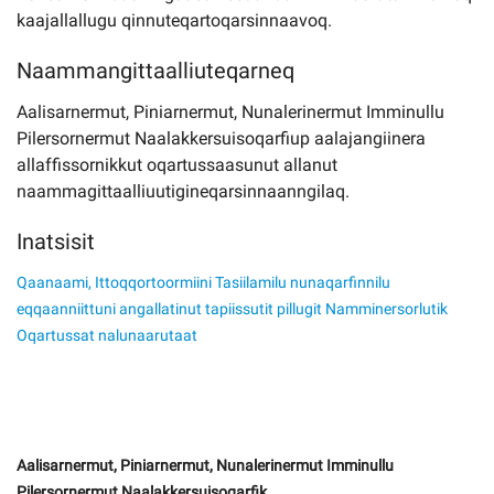
kaajallallugu qinnuteqartoqarsinnaavoq.
Naammangittaalliuteqarneq
Aalisarnermut, Piniarnermut, Nunalerinermut Imminullu
Pilersornermut Naalakkersuisoqarfiup aalajangiinera
allaffissornikkut oqartussaasunut allanut
naammagittaalliuutigineqarsinnaanngilaq.
Inatsisit
Qaanaami, Ittoqqortoormiini Tasiilamilu nunaqarfinnilu
eqqaanniittuni angallatinut tapiissutit pillugit Namminersorlutik
Oqartussat nalunaarutaat
Aalisarnermut, Piniarnermut, Nunalerinermut Imminullu
Pilersornermut Naalakkersuisoqarfik