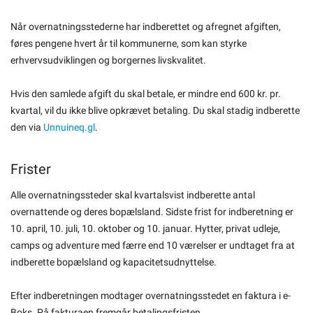
Når overnatningsstederne har indberettet og afregnet afgiften,
føres pengene hvert år til kommunerne, som kan styrke
erhvervsudviklingen og borgernes livskvalitet.
Hvis den samlede afgift du skal betale, er mindre end 600 kr. pr.
kvartal, vil du ikke blive opkrævet betaling. Du skal stadig indberette
den via
Unnuineq.gl
.
Frister
Alle overnatningssteder skal kvartalsvist indberette antal
overnattende og deres bopælsland. Sidste frist for indberetning er
10. april, 10. juli, 10. oktober og 10. januar. Hytter, privat udleje,
camps og adventure med færre end 10 værelser er undtaget fra at
indberette bopælsland og kapacitetsudnyttelse.
Efter indberetningen modtager overnatningsstedet en faktura i e-
Boks. På fakturaen fremgår betalingsfristen.