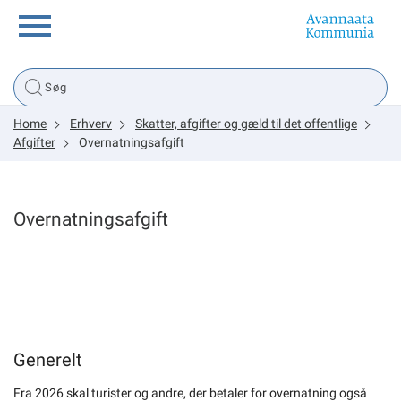
Borger
Home
Erhverv
Skatter, afgifter og gæld til det offentlige
Erhverv
Afgifter
Overnatningsafgift
Politik
Overnatningsafgift
Tsunami
sullissivik.gl
Generelt
Planportal
Fra 2026 skal turister og andre, der betaler for overnatning også