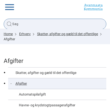
Borger
Home
Erhverv
Skatter, afgifter og gæld til det offentlige
Erhverv
Afgifter
Politik
Afgifter
Tsunami
Skatter, afgifter og gæld til det offentlige
Afgifter
sullissivik.gl
Automatspilafgift
Planportal
Havne- og krydstogtpassagerafgifter