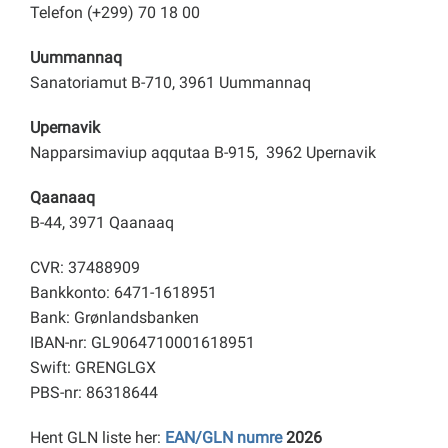
Ret din selvangivelse
Telefon (+299) 70 18 00
Se din slutopgørelse
Uummannaq
Sanatoriamut B-710, 3961 Uummannaq
Skattekort
Upernavik
Udfyld dit forskudsskema
Napparsimaviup aqqutaa B-915, 3962 Upernavik
Qaanaaq
B-44, 3971 Qaanaaq
CVR: 37488909
Bankkonto: 6471-1618951
Bank: Grønlandsbanken
IBAN-nr: GL9064710001618951
Swift: GRENGLGX
PBS-nr: 86318644
Hent GLN liste her:
EAN/GLN numre
2026