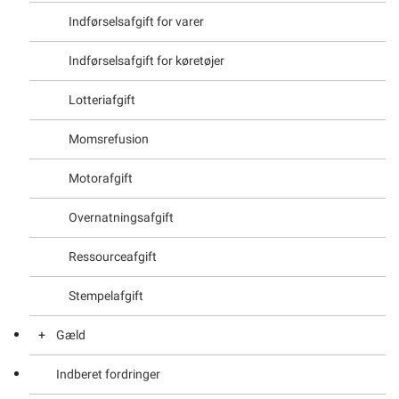
Om kommunen
Indførselsafgift for varer
Indførselsafgift for køretøjer
Lotteriafgift
Momsrefusion
Motorafgift
Overnatningsafgift
Ressourceafgift
Stempelafgift
Gæld
Indberet fordringer
Ansøgning om eftergivelse af skattegæld