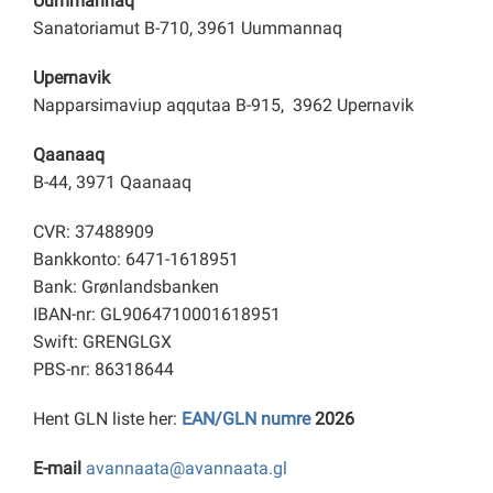
Uummannaq
Sanatoriamut B-710, 3961 Uummannaq
Upernavik
Napparsimaviup aqqutaa B-915, 3962 Upernavik
Qaanaaq
B-44, 3971 Qaanaaq
CVR: 37488909
Bankkonto: 6471-1618951
Bank: Grønlandsbanken
IBAN-nr: GL9064710001618951
Swift: GRENGLGX
PBS-nr: 86318644
Hent GLN liste her:
EAN/GLN numre
2026
E-mail
avannaata@avannaata.gl