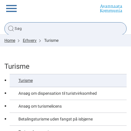
Borger
Home
Erhverv
Turisme
Erhverv
Politik
Turisme
Turisme
Tsunami
Ansøg om dispensation til turistvirksomhed
Ansøg om turismelicens
sullissivik.gl
Betalingsturisme uden fangst på isbjørne
Planportal