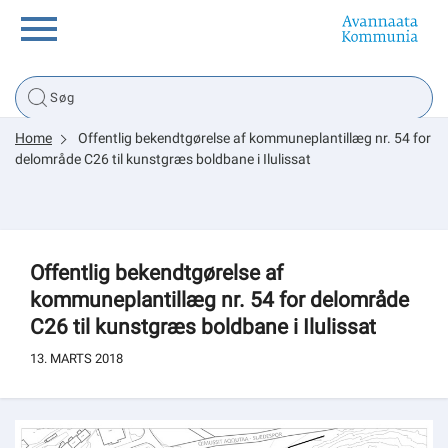
Borger
Home
Offentlig bekendtgørelse af kommuneplantillæg nr. 54 for
Erhverv
delområde C26 til kunstgræs boldbane i Ilulissat
Politik
Offentlig bekendtgørelse af
Tsunami
kommuneplantillæg nr. 54 for delområde
C26 til kunstgræs boldbane i Ilulissat
13. MARTS 2018
sullissivik.gl
Planportal