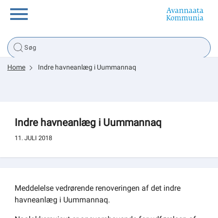
Borger
Home
Indre havneanlæg i Uummannaq
Erhverv
Politik
Indre havneanlæg i Uummannaq
Tsunami
11. JULI 2018
sullissivik.gl
Meddelelse vedrørende renoveringen af det indre
havneanlæg i Uummannaq.
Planportal