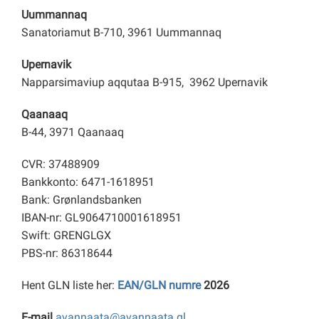
Uummannaq
Sanatoriamut B-710, 3961 Uummannaq
Upernavik
Napparsimaviup aqqutaa B-915, 3962 Upernavik
Qaanaaq
B-44, 3971 Qaanaaq
CVR: 37488909
Bankkonto: 6471-1618951
Bank: Grønlandsbanken
IBAN-nr: GL9064710001618951
Swift: GRENGLGX
PBS-nr: 86318644
Hent GLN liste her:
EAN/GLN numre
2026
E-mail
avannaata@avannaata.gl