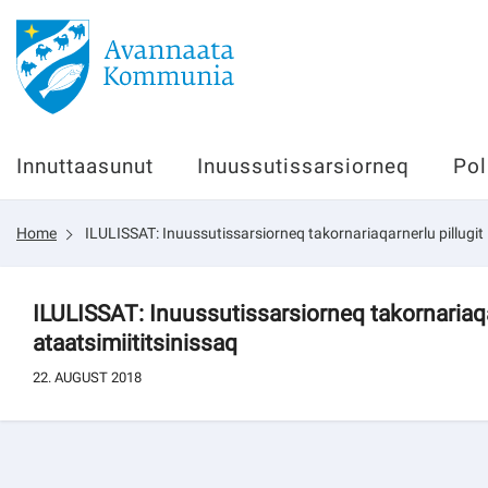
Innuttaasunut
Innuttaasunut
Inuussutissarsiorneq
Pol
Inuussutissarsiorneq
Home
ILULISSAT: Inuussutissarsiorneq takornariaqarnerlu pillugit 
Politikki
Tassaarsuaq
ILULISSAT: Inuussutissarsiorneq takornariaqa
ataatsimiititsinissaq
22. AUGUST 2018
sullissivik.gl
Pilersaarutinut isaavik