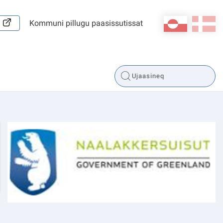
kl-GL
da
Kommuni pillugu paasissutissat