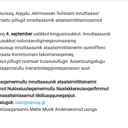
uisoq, Aqqalu Jerimiassen Ilulissani innuttaasut
erlu pillugit innuttaasunik ataatsimiititsinissamut
loq
4. september
ualikkut kingusissukkut. Innuttaasunik
nerusukkut nalunaarutigineqarumaarpoq.
uisup innuttaasunik ataatsimiititsinermi sumiiffinni
nnaata Kommuniani takornariaqarneq
ut pillugit isumaat tusarusullugit. Assersuutigalugu
iaqarnerullu ineriartorteqqinneqarnerani suut
aqarnermullu innuttaasunik ataatsimiititsinermi
mut Nukissiuuteqarnermullu Naalakkersuisoqarfimmut
nassitsinissamut tikilluaqquneqarput.
siuguk:
isiin@nanoq.gl
eqqutissaqaraanni Mette Munk Andersenimut uunga