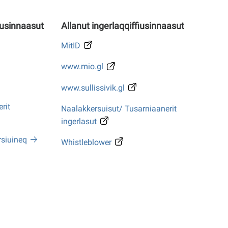
iusinnaasut
Allanut ingerlaqqiffiusinnaasut
MitID
www.mio.gl
www.sullissivik.gl
rit
Naalakkersuisut/ Tusarniaanerit
ingerlasut
rsiuineq
Whistleblower