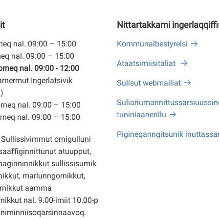
it
Nittartakkami ingerlaqqiff
eq nal. 09:00 – 15:00
Kommunalbestyrelsi
eq nal. 09:00 – 15:00
Ataatsimiisitaliat
neq nal. 09:00 - 12:00
arnermut Ingerlatsivik
Sulisut webmailiat
)
Suliariumannittussarsiuussine
neq nal. 09:00 – 15:00
tuniniaanerillu
neq nal. 09:00 – 15:00
Pigineqanngitsunik inuttassa
Sullissivimmut ornigulluni
saaffiginnittunut atuupput,
ginninnikkut sullissisumik
ikkut, marlunngornikkut,
rnikkut aamma
nikkut nal. 9.00-imiit 10.00-p
nniminniisoqarsinnaavoq.