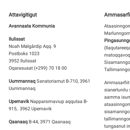
Attavigitigut
Ammasarfi
Avannaata Kommunia
Ataasinngorn
Marlunngorn
Ilulissat
Pingasunngor
Noah Mølgårdip Aqq. 9
(Ilaqutareeq
Postboks 1023
matoqqavoq
3952 Ilulissat
Sisamanngor
Oqarasuaat (+299) 70 18 00
Tallimanngor
Uummannaq
Sanatoriamut B-710, 3961
Ammasarfiit 
Uummannaq
sianerlunilu 
aamma isuma
Upernavik
Napparsimaviup aqqutaa B-
ataasinngorn
915, 3962 Upernavik
sisamanngo
tallimanngor
Qaanaaq
B-44, 3971 Qaanaaq
tungaanut i