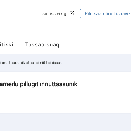
sullissivik.gl
Pilersaarutinut isaavik
itikki
Tassaarsuaq
innuttaasunik ataatsimiititsinissaq
rnerlu pillugit innuttaasunik