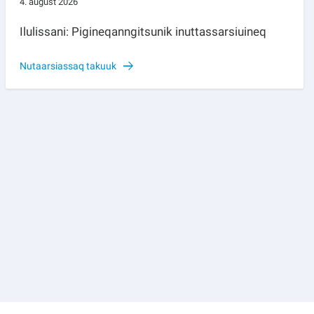
4. august 2026
Ilulissani: Pigineqanngitsunik inuttassarsiuineq
Nutaarsiassaq takuuk