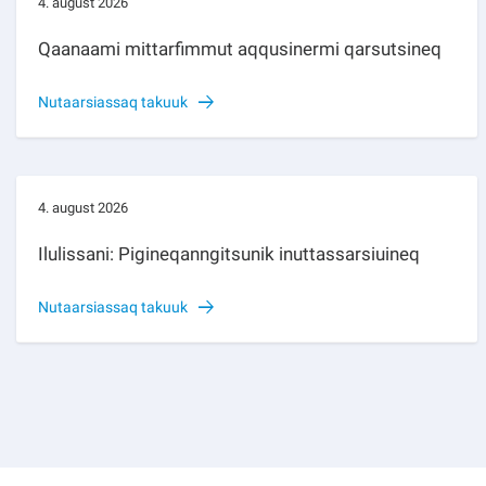
4. august 2026
Qaanaami mittarfimmut aqqusinermi qarsutsineq
Nutaarsiassaq takuuk
4. august 2026
Ilulissani: Pigineqanngitsunik inuttassarsiuineq
Nutaarsiassaq takuuk