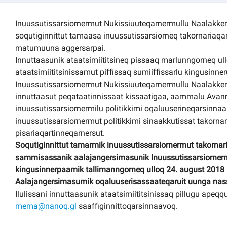
Kommuni pillugu paasissutissat
Inuussutissarsiornermut Nukissiuuteqarnermullu Naalakkers
soqutiginnittut tamaasa inuussutissarsiorneq takornariaqarn
matumuuna aggersarpai.
Innuttaasunik ataatsimiititsineq pissaaq marlunngorneq ul
ataatsimiititsinissamut piffissaq sumiiffissarlu kingusin
Inuussutissarsiornermut Nukissiuuteqarnermullu Naalakkers
innuttaasut peqataatinnissaat kissaatigaa, aammalu Ava
inuussutissarsiornermilu politikkimi oqaluuserineqarsinnaas
inuussutissarsiornermut politikkimi sinaakkutissat takornar
pisariaqartinneqarnersut.
Soqutiginnittut tamarmik inuussutissarsiornermut takornari
sammisassanik aalajangersimasunik Inuussutissarsiorner
kingusinnerpaamik tallimanngorneq ulloq 24. august 2018 
Aalajangersimasumik oqaluuserisassaateqaruit uunga nas
Ilulissani innuttaasunik ataatsimiititsinissaq pillugu ap
mema@nanoq.gl
saaffiginnittoqarsinnaavoq.