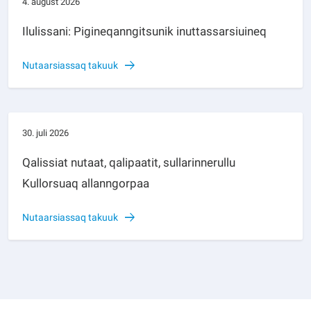
4. august 2026
Ilulissani: Pigineqanngitsunik inuttassarsiuineq
Nutaarsiassaq takuuk
30. juli 2026
Qalissiat nutaat, qalipaatit, sullarinnerullu
Kullorsuaq allanngorpaa
Nutaarsiassaq takuuk