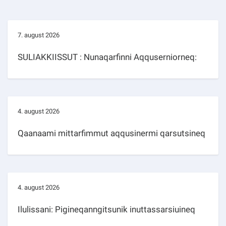
7. august 2026
SULIAKKIISSUT : Nunaqarfinni Aqquserniorneq:
4. august 2026
Qaanaami mittarfimmut aqqusinermi qarsutsineq
4. august 2026
Ilulissani: Pigineqanngitsunik inuttassarsiuineq