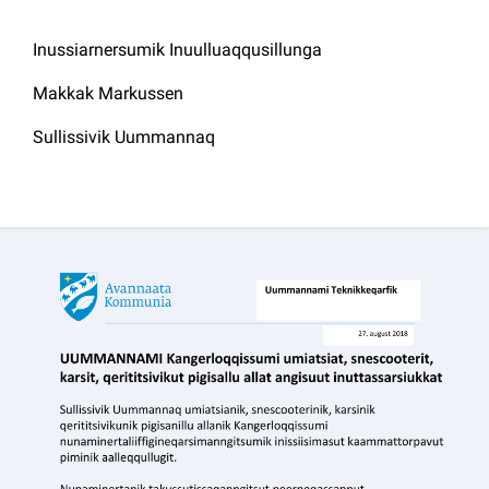
Inussiarnersumik Inuulluaqqusillunga
Makkak Markussen
Sullissivik Uummannaq