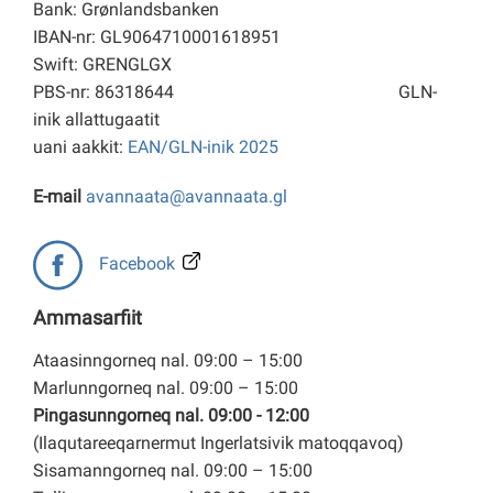
Bank: Grønlandsbanken
IBAN-nr: GL9064710001618951
Swift: GRENGLGX
PBS-nr: 86318644
GLN-
inik allattugaatit
uani aakkit:
EAN/GLN-inik 2025
E-mail
avannaata@avannaata.gl
Facebook
Ammasarfiit
Ataasinngorneq nal. 09:00 – 15:00
Marlunngorneq nal. 09:00 – 15:00
Pingasunngorneq nal. 09:00 - 12:00
(Ilaqutareeqarnermut Ingerlatsivik matoqqavoq)
Sisamanngorneq nal. 09:00 – 15:00