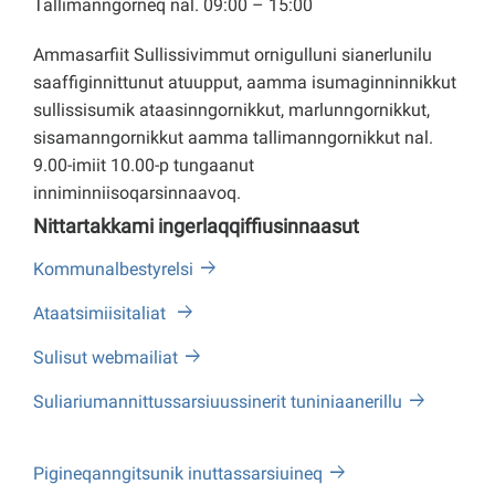
Tallimanngorneq nal. 09:00 – 15:00
Ammasarfiit Sullissivimmut ornigulluni sianerlunilu
saaffiginnittunut atuupput, aamma isumaginninnikkut
sullissisumik ataasinngornikkut, marlunngornikkut,
sisamanngornikkut aamma tallimanngornikkut nal.
9.00-imiit 10.00-p tungaanut
inniminniisoqarsinnaavoq.
Nittartakkami ingerlaqqiffiusinnaasut
Kommunalbestyrelsi
Ataatsimiisitaliat
Sulisut webmailiat
Suliariumannittussarsiuussinerit tuniniaanerillu
Pigineqanngitsunik inuttassarsiuineq