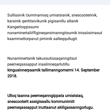
Kommuni pillugu paasissutissat
Sullissivik Uummannaq umiatsianik, snescooterinik,
karsinik qerititsivikunik pigisanillu allanik
Kangerloqqissumi
nunaminertaliiffigineqarsimanngitsumik inissiisimasut
kaammattorpavut piminik aalleqqullugit.
Nunaminertanik takussutissaqanngitsut
peerneqassapput inaalinneqarlutillu
kingusinnerpaamik tallimanngornermi 14. September
2018.
Ulloq taanna peerneqanngippata umiatsiaq,
snescooterit assigisaallu kommunimiit
peerneqassapput inuttaanut akiligassanngorlugu.