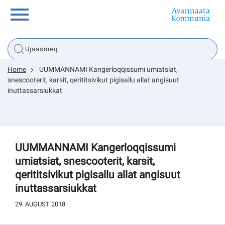
Innuttaasunut
Home
UUMMANNAMI Kangerloqqissumi umiatsiat,
Inuussutissarsiorneq
snescooterit, karsit, qerititsivikut pigisallu allat angisuut
inuttassarsiukkat
Politikki
Tassaarsuaq
UUMMANNAMI Kangerloqqissumi
umiatsiat, snescooterit, karsit,
qerititsivikut pigisallu allat angisuut
inuttassarsiukkat
sullissivik.gl
29. AUGUST 2018
Pilersaarutinut isaavik