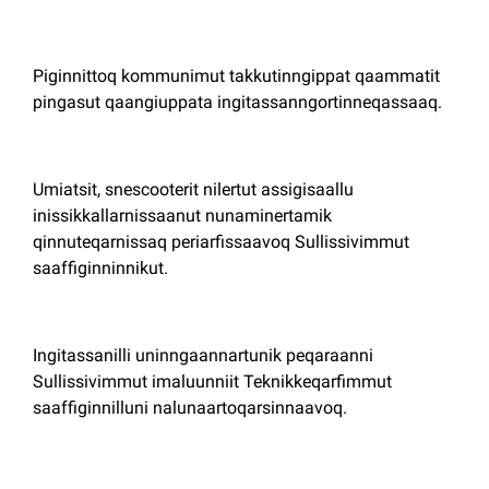
Piginnittoq kommunimut takkutinngippat qaammatit
pingasut qaangiuppata ingitassanngortinneqassaaq.
Umiatsit, snescooterit nilertut assigisaallu
inissikkallarnissaanut nunaminertamik
qinnuteqarnissaq periarfissaavoq Sullissivimmut
saaffiginninnikut.
Ingitassanilli uninngaannartunik peqaraanni
Sullissivimmut imaluunniit Teknikkeqarfimmut
saaffiginnilluni nalunaartoqarsinnaavoq.