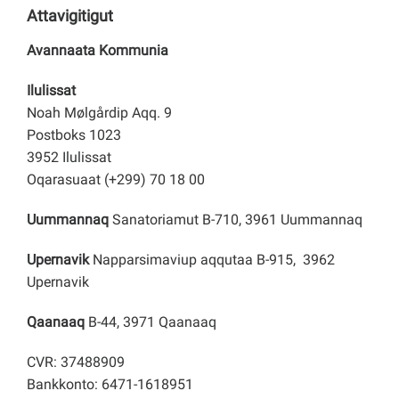
Attavigitigut
Avannaata Kommunia
Ilulissat
Noah Mølgårdip Aqq. 9
Postboks 1023
3952 Ilulissat
Oqarasuaat (+299) 70 18 00
Uummannaq
Sanatoriamut B-710, 3961 Uummannaq
Upernavik
Napparsimaviup aqqutaa B-915, 3962
Upernavik
Qaanaaq
B-44, 3971 Qaanaaq
CVR: 37488909
Bankkonto: 6471-1618951