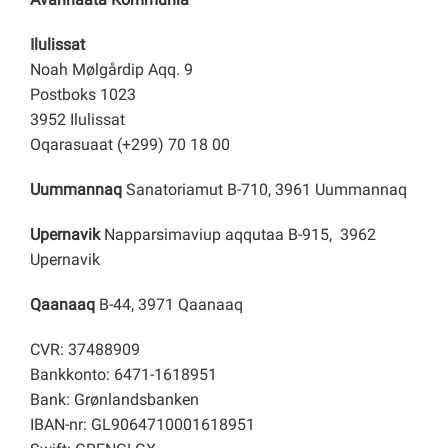
Ilulissat
Noah Mølgårdip Aqq. 9
Postboks 1023
3952 Ilulissat
Oqarasuaat (+299) 70 18 00
Uummannaq
Sanatoriamut B-710, 3961 Uummannaq
Upernavik
Napparsimaviup aqqutaa B-915, 3962
Upernavik
Qaanaaq
B-44, 3971 Qaanaaq
CVR: 37488909
Bankkonto: 6471-1618951
Bank: Grønlandsbanken
IBAN-nr: GL9064710001618951