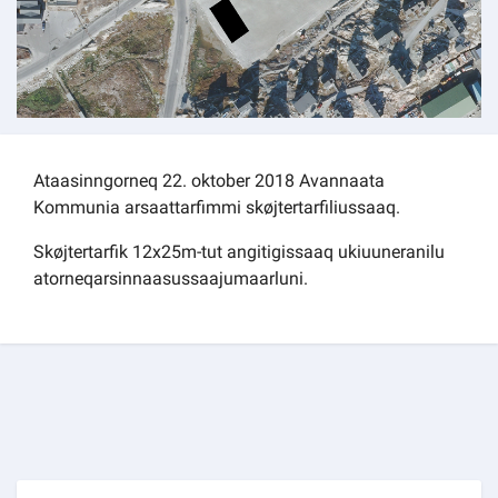
Kommuni pillugu paasissutissat
Ataasinngorneq 22. oktober 2018 Avannaata
Kommunia arsaattarfimmi skøjtertarfiliussaaq.
Skøjtertarfik 12x25m-tut angitigissaaq ukiuuneranilu
atorneqarsinnaasussaajumaarluni.