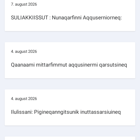
7. august 2026
SULIAKKIISSUT : Nunaqarfinni Aqquserniorneq:
4. august 2026
Qaanaami mittarfimmut aqqusinermi qarsutsineq
4. august 2026
Ilulissani: Pigineqanngitsunik inuttassarsiuineq