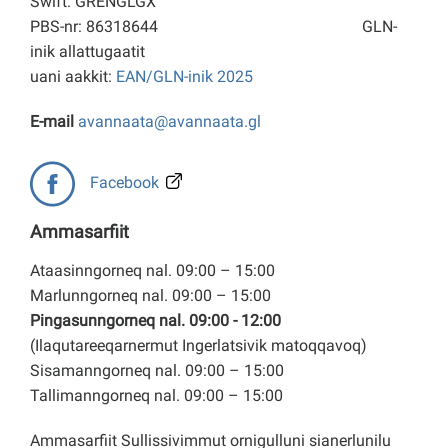
Swift: GRENGLGX
PBS-nr: 86318644
GLN-
inik allattugaatit
uani aakkit:
EAN/GLN-inik 2025
E-mail
avannaata@avannaata.gl
Facebook
Ammasarfiit
Ataasinngorneq nal. 09:00 – 15:00
Marlunngorneq nal. 09:00 – 15:00
Pingasunngorneq nal. 09:00 - 12:00
(Ilaqutareeqarnermut Ingerlatsivik matoqqavoq)
Sisamanngorneq nal. 09:00 – 15:00
Tallimanngorneq nal. 09:00 – 15:00
Ammasarfiit Sullissivimmut ornigulluni sianerlunilu