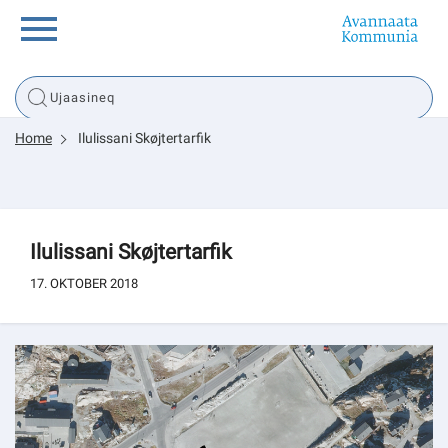
Innuttaasunut
Home
Ilulissani Skøjtertarfik
Inuussutissarsiorneq
Politikki
Ilulissani Skøjtertarfik
Tassaarsuaq
17. OKTOBER 2018
sullissivik.gl
Pilersaarutinut isaavik