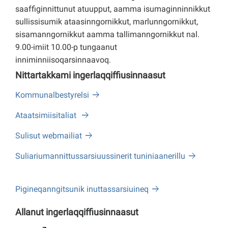
saaffiginnittunut atuupput, aamma isumaginninnikkut
sullissisumik ataasinngornikkut, marlunngornikkut,
sisamanngornikkut aamma tallimanngornikkut nal.
9.00-imiit 10.00-p tungaanut
inniminniisoqarsinnaavoq.
Nittartakkami ingerlaqqiffiusinnaasut
Kommunalbestyrelsi
Ataatsimiisitaliat
Sulisut webmailiat
Suliariumannittussarsiuussinerit tuniniaanerillu
Pigineqanngitsunik inuttassarsiuineq
Allanut ingerlaqqiffiusinnaasut