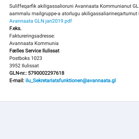
Suliffeqarfik akiligassalioruni Avannaata Kommunianut GLN
Kommuni pillugu paasissutissat
aammalu mailgruppe-a atorlugu akiligassaliarineqartumut i
Avannaata GLN jan2019.pdf
F.eks.
Faktureringsadresse:
Avannaata Kommunia
Fælles Service Ilulissat
Postboks 1023
3952 Ilulissat
GLN-nr.: 5790002297618
E-mail:
ilu_Sekretariatsfunktionen@avannaata.gl