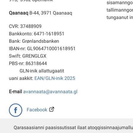
sisamanngo
tallimanngor
Qaanaaq
B-44, 3971 Qaanaaq
tungaanut i
CVR: 37488909
Bankkonto: 6471-1618951
Bank: Grønlandsbanken
IBAN-nr: GL9064710001618951
Swift: GRENGLGX
PBS-nr: 86318644
GLN-inik allattugaatit
uani aakkit:
EAN/GLN-inik 2025
E-mail
avannaata@avannaata.gl
Facebook
Qarasaasianni paasissutissat ilaat atoqqissinnaajumall