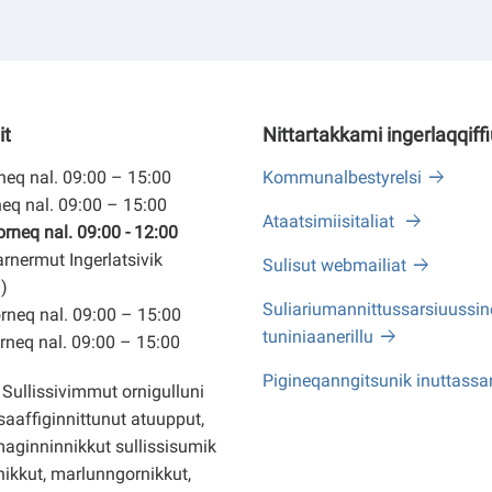
it
Nittartakkami ingerlaqqiff
eq nal. 09:00 – 15:00
Kommunalbestyrelsi
eq nal. 09:00 – 15:00
Ataatsimiisitaliat
neq nal. 09:00 - 12:00
arnermut Ingerlatsivik
Sulisut webmailiat
)
Suliariumannittussarsiuussine
neq nal. 09:00 – 15:00
tuniniaanerillu
neq nal. 09:00 – 15:00
Pigineqanngitsunik inuttassa
Sullissivimmut ornigulluni
saaffiginnittunut atuupput,
ginninnikkut sullissisumik
ikkut, marlunngornikkut,