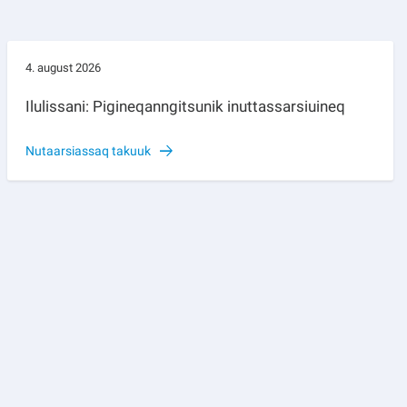
4. august 2026
Ilulissani: Pigineqanngitsunik inuttassarsiuineq
Nutaarsiassaq takuuk