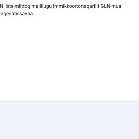
 liste-miittoq malillugu immikkoortortaqarfiit GLN-mua
ngerlatissavaa.