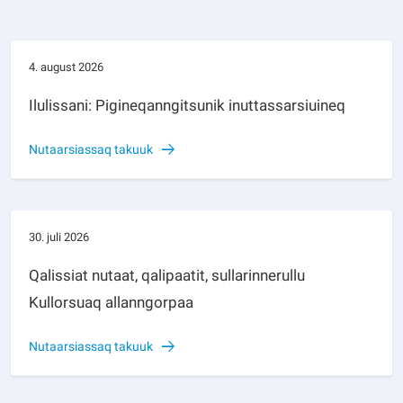
4. august 2026
Ilulissani: Pigineqanngitsunik inuttassarsiuineq
Nutaarsiassaq takuuk
30. juli 2026
Qalissiat nutaat, qalipaatit, sullarinnerullu
Kullorsuaq allanngorpaa
Nutaarsiassaq takuuk