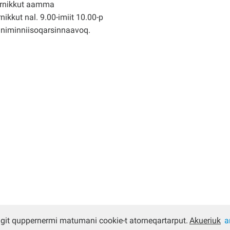
rnikkut aamma
nikkut nal. 9.00-imiit 10.00-p
nniminniisoqarsinnaavoq.
ugit quppernermi matumani cookie-t atorneqartarput.
Akueriuk
a