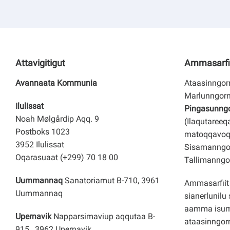
Attavigitigut
Ammasarfi
Avannaata Kommunia
Ataasinngorn
Marlunngorn
Ilulissat
Pingasunngor
Noah Mølgårdip Aqq. 9
(Ilaqutareeq
Postboks 1023
matoqqavoq
3952 Ilulissat
Sisamanngor
Oqarasuaat (+299) 70 18 00
Tallimanngor
Uummannaq
Sanatoriamut B-710, 3961
Ammasarfiit 
Uummannaq
sianerlunilu 
aamma isuma
Upernavik
Napparsimaviup aqqutaa B-
ataasinngorn
915, 3962 Upernavik