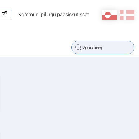
kl-GL
da
Kommuni pillugu paasissutissat