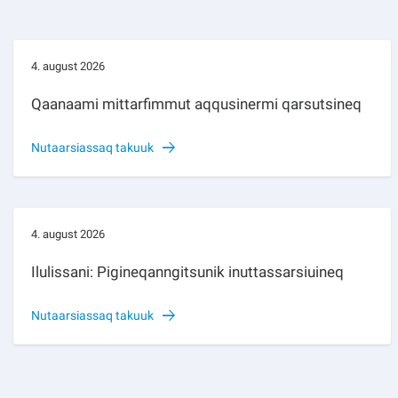
4. august 2026
Qaanaami mittarfimmut aqqusinermi qarsutsineq
Nutaarsiassaq takuuk
4. august 2026
Ilulissani: Pigineqanngitsunik inuttassarsiuineq
Nutaarsiassaq takuuk