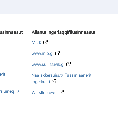
iusinnaasut
Allanut ingerlaqqiffiusinnaasut
MitID
www.mio.gl
www.sullissivik.gl
rit
Naalakkersuisut/ Tusarniaanerit
ingerlasut
rsiuineq
Whistleblower