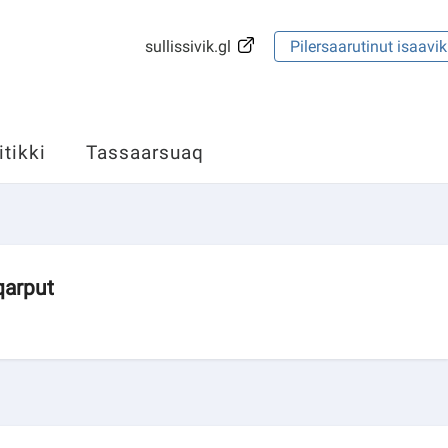
sullissivik.gl
Pilersaarutinut isaavik
itikki
Tassaarsuaq
qarput