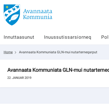
Innuttaasunut
Innuttaasunut
Inuussutissarsiorneq
Pol
Inuussutissarsiorneq
Home
Avannaata Kommuniata GLN-mui nutarterneqarput
Politikki
Tassaarsuaq
Avannaata Kommuniata GLN-mui nutarterne
22. JANUAR 2019
sullissivik.gl
Pilersaarutinut isaavik