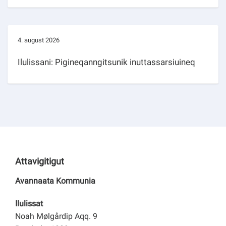
4. august 2026
Ilulissani: Pigineqanngitsunik inuttassarsiuineq
Attavigitigut
Avannaata Kommunia
Ilulissat
Noah Mølgårdip Aqq. 9