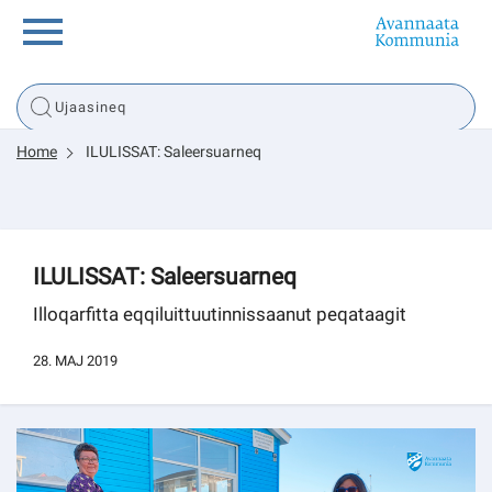
Innuttaasunut
Home
ILULISSAT: Saleersuarneq
Inuussutissarsiorneq
Politikki
ILULISSAT: Saleersuarneq
Tassaarsuaq
Illoqarfitta eqqiluittuutinnissaanut peqataagit
28. MAJ 2019
sullissivik.gl
Pilersaarutinut isaavik