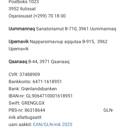
Postboks 1023
3952 Ilulissat
Oqarasuaat (+299) 70 18 00
Uummannaq
Sanatoriamut B-710, 3961 Uummannaq
Upernavik
Napparsimaviup aqqutaa B-915, 3962
Upernavik
Qaanaaq
B-44, 3971 Qaanaaq
CVR: 37488909
Bankkonto: 6471-1618951
Bank: Grønlandsbanken
IBAN-nr: GL9064710001618951
Swift: GRENGLGX
PBS-nr: 86318644
GLN-
inik allattugaatit
uani aakkit:
EAN/GLN-inik 2025