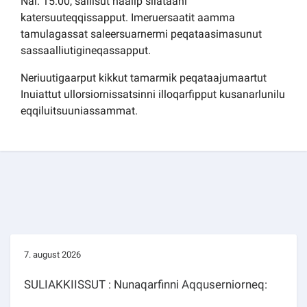
Nal. 15:00, saliisut haalip silataani
katersuuteqqissapput. Imeruersaatit aamma
tamulagassat saleersuarnermi peqataasimasunut
sassaalliutigineqassapput.
Neriuutigaarput kikkut tamarmik peqataajumaartut
Inuiattut ullorsiornissatsinni illoqarfipput kusanarlunilu
eqqiluitsuuniassammat.
7. august 2026
SULIAKKIISSUT : Nunaqarfinni Aqquserniorneq: