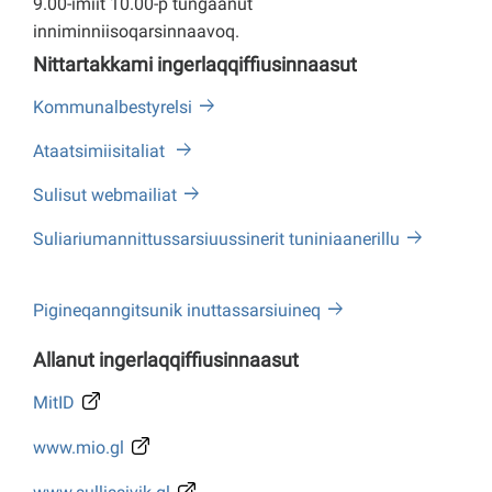
9.00-imiit 10.00-p tungaanut
inniminniisoqarsinnaavoq.
Nittartakkami ingerlaqqiffiusinnaasut
Kommunalbestyrelsi
Ataatsimiisitaliat
Sulisut webmailiat
Suliariumannittussarsiuussinerit tuniniaanerillu
Pigineqanngitsunik inuttassarsiuineq
Allanut ingerlaqqiffiusinnaasut
MitID
www.mio.gl