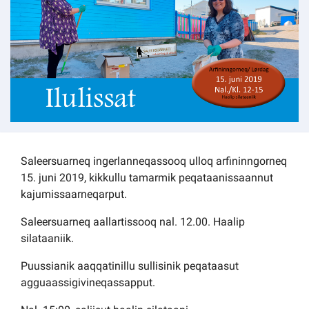
Kommuni pillugu paasissutissat
Saleersuarneq ingerlanneqassooq ulloq arfininngorneq
15. juni 2019, kikkullu tamarmik peqataanissaannut
kajumissaarneqarput.
Saleersuarneq aallartissooq nal. 12.00. Haalip
silataaniik.
Puussianik aaqqatinillu sullisinik peqataasut
agguaassigivineqassapput.