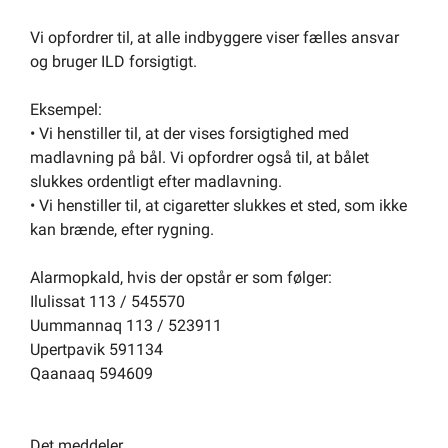
Om kommunen
Vi opfordrer til, at alle indbyggere viser fælles ansvar
og bruger ILD forsigtigt.
Eksempel:
• Vi henstiller til, at der vises forsigtighed med
madlavning på bål. Vi opfordrer også til, at bålet
slukkes ordentligt efter madlavning.
• Vi henstiller til, at cigaretter slukkes et sted, som ikke
kan brænde, efter rygning.
Alarmopkald, hvis der opstår er som følger:
Ilulissat 113 / 545570
Uummannaq 113 / 523911
Upertpavik 591134
Qaanaaq 594609
Det meddeler