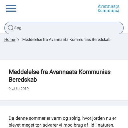
Borger
Home
Meddelelse fra Avannaata Kommunias Beredskab
Erhverv
Politik
Meddelelse fra Avannaata Kommunias
Beredskab
Tsunami
9. JULI 2019
sullissivik.gl
Da denne sommer er varm og solrig, hvor jorden nu er
Planportal
blevet meget tør, advarer vi mod brug af ild i naturen.