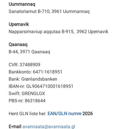
Uummannaq
Sanatoriamut B-710, 3961 Uummannaq
Upernavik
Napparsimaviup aqqutaa B-915, 3962 Upernavik
Qaanaaq
B-44, 3971 Qaanaaq
CVR: 37488909
Bankkonto: 6471-1618951
Bank: Grønlandsbanken
IBAN-nr: GL9064710001618951
Swift: GRENGLGX
PBS-nr: 86318644
Hent GLN liste her:
EAN/GLN numre
2026
E-mail
avannaata@avannaata.gl