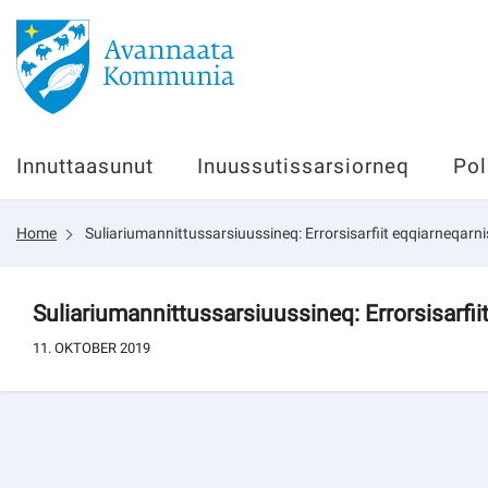
Innuttaasunut
Innuttaasunut
Inuussutissarsiorneq
Pol
Inuussutissarsiorneq
Home
Suliariumannittussarsiuussineq: Errorsisarfiit eqqiarneqa
Politikki
Tassaarsuaq
Suliariumannittussarsiuussineq: Errorsisarf
11. OKTOBER 2019
sullissivik.gl
Pilersaarutinut isaavik