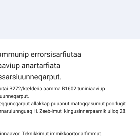
munip errorsisarfiutaa
aviup anartarfiata
ssarsiuunneqarput.
tai B272/kælderia aamma B1602 tuniniaaviup
iuunneqarput.
teqquneqarput allakkap puuanut matoqqasumut poorlugit
rnarulunnguaq H. Zeeb-imut kingusinnerpaamik ulloq 28.
rsinnaavoq Teknikkimut immikkoortoqarfimmut.