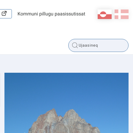
kl-GL
da
Kommuni pillugu paasissutissat