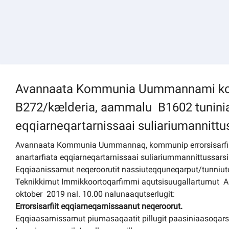
Kommuni pillugu paasissutissat
Avannaata Kommunia Uummannami kom
B272/kælderia, aammalu B1602 tuninia
eqqiarneqartarnissaai suliariumannittu
Avannaata Kommunia Uummannaq, kommunip errorsisarfiu
anartarfiata eqqiarneqartarnissaai suliariummannittussars
Eqqiaanissamut neqeroorutit nassiuteqquneqarput/tunniu
Teknikkimut Immikkoortoqarfimmi aqutsisuugallartumut A
oktober 2019 nal. 10.00 nalunaaqutserlugit:
Errorsisarfiit eqqiarneqarnissaanut neqeroorut.
Eqqiaasarnissamut piumasaqaatit pillugit paasiniaasoqa