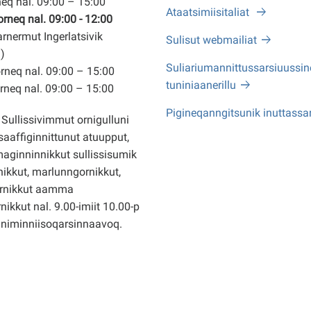
eq nal. 09:00 – 15:00
Ataatsimiisitaliat
neq nal. 09:00 - 12:00
arnermut Ingerlatsivik
Sulisut webmailiat
)
Suliariumannittussarsiuussine
neq nal. 09:00 – 15:00
tuniniaanerillu
neq nal. 09:00 – 15:00
Pigineqanngitsunik inuttassa
Sullissivimmut ornigulluni
saaffiginnittunut atuupput,
ginninnikkut sullissisumik
ikkut, marlunngornikkut,
rnikkut aamma
nikkut nal. 9.00-imiit 10.00-p
nniminniisoqarsinnaavoq.