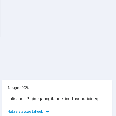
4. august 2026
Ilulissani: Pigineqanngitsunik inuttassarsiuineq
Nutaarsiassaq takuuk