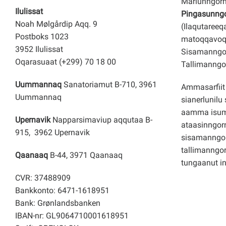
Marlunngorn
Ilulissat
Pingasunngor
Noah Mølgårdip Aqq. 9
(Ilaqutareeq
Postboks 1023
matoqqavoq
3952 Ilulissat
Sisamanngor
Oqarasuaat (+299) 70 18 00
Tallimanngor
Uummannaq
Sanatoriamut B-710, 3961
Ammasarfiit 
Uummannaq
sianerlunilu 
aamma isuma
Upernavik
Napparsimaviup aqqutaa B-
ataasinngorn
915, 3962 Upernavik
sisamanngo
tallimanngor
Qaanaaq
B-44, 3971 Qaanaaq
tungaanut i
CVR: 37488909
Bankkonto: 6471-1618951
Bank: Grønlandsbanken
IBAN-nr: GL9064710001618951