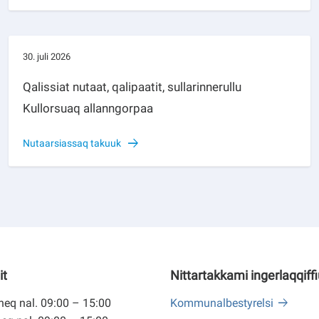
30. juli 2026
Qalissiat nutaat, qalipaatit, sullarinnerullu
Kullorsuaq allanngorpaa
Nutaarsiassaq takuuk
it
Nittartakkami ingerlaqqiff
eq nal. 09:00 – 15:00
Kommunalbestyrelsi