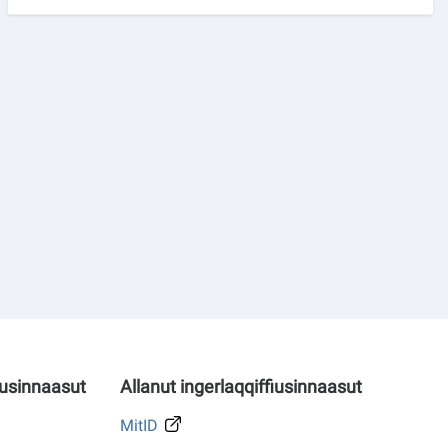
iusinnaasut
Allanut ingerlaqqiffiusinnaasut
MitID