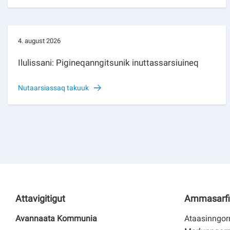
4. august 2026
Ilulissani: Pigineqanngitsunik inuttassarsiuineq
Nutaarsiassaq takuuk
Attavigitigut
Ammasarfi
Avannaata Kommunia
Ataasinngorn