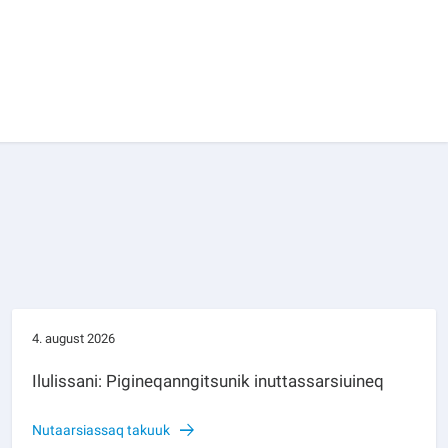
4. august 2026
Ilulissani: Pigineqanngitsunik inuttassarsiuineq
Nutaarsiassaq takuuk