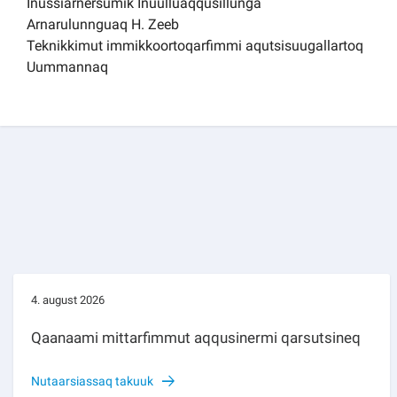
Inussiarnersumik Inuulluaqqusillunga
Arnarulunnguaq H. Zeeb
Teknikkimut immikkoortoqarfimmi aqutsisuugallartoq
Uummannaq
4. august 2026
Qaanaami mittarfimmut aqqusinermi qarsutsineq
Nutaarsiassaq takuuk