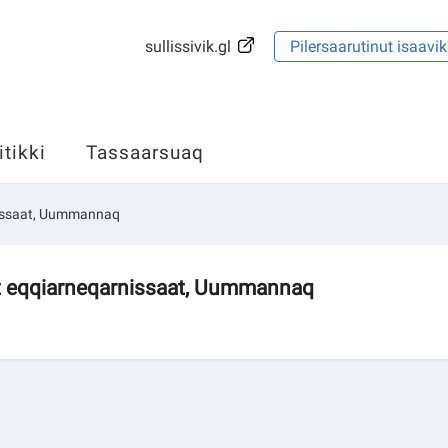
sullissivik.gl
Pilersaarutinut isaavik
itikki
Tassaarsuaq
rnissaat, Uummannaq
iit eqqiarneqarnissaat, Uummannaq