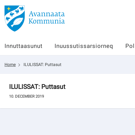
Innuttaasunut
Innuttaasunut
Inuussutissarsiorneq
Pol
Inuussutissarsiorneq
Home
ILULISSAT: Puttasut
Politikki
Tassaarsuaq
ILULISSAT: Puttasut
10. DECEMBER 2019
sullissivik.gl
Pilersaarutinut isaavik