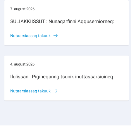
7. august 2026
SULIAKKIISSUT : Nunaqarfinni Aqquserniorneq:
Nutaarsiassaq takuuk
4. august 2026
Ilulissani: Pigineqanngitsunik inuttassarsiuineq
Nutaarsiassaq takuuk