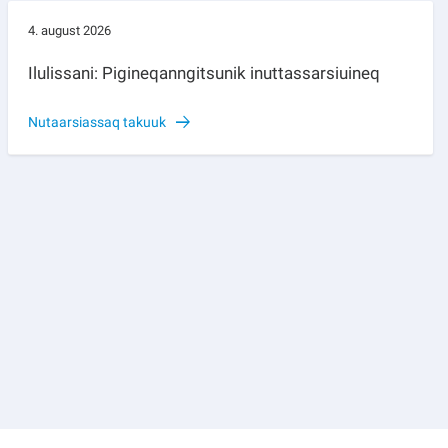
4. august 2026
Ilulissani: Pigineqanngitsunik inuttassarsiuineq
Nutaarsiassaq takuuk