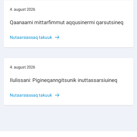
4. august 2026
Qaanaami mittarfimmut aqqusinermi qarsutsineq
Nutaarsiassaq takuuk
4. august 2026
Ilulissani: Pigineqanngitsunik inuttassarsiuineq
Nutaarsiassaq takuuk