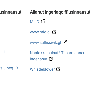
iusinnaasut
Allanut ingerlaqqiffiusinnaasut
MitID
www.mio.gl
www.sullissivik.gl
rit
Naalakkersuisut/ Tusarniaanerit
ingerlasut
rsiuineq
Whistleblower