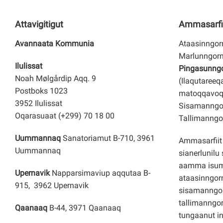
Attavigitigut
Ammasarfi
Avannaata Kommunia
Ataasinngorn
Marlunngorn
Ilulissat
Pingasunngor
Noah Mølgårdip Aqq. 9
(Ilaqutareeq
Postboks 1023
matoqqavoq
3952 Ilulissat
Sisamanngor
Oqarasuaat (+299) 70 18 00
Tallimanngor
Uummannaq
Sanatoriamut B-710, 3961
Ammasarfiit 
Uummannaq
sianerlunilu 
aamma isuma
Upernavik
Napparsimaviup aqqutaa B-
ataasinngorn
915, 3962 Upernavik
sisamanngo
tallimanngor
Qaanaaq
B-44, 3971 Qaanaaq
tungaanut i