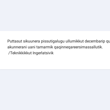
Kommuni pillugu paasissutissat
Puttasut sikuunera pissutigalugu ullumikkut decembarip qu
akunnerani uani tamarmik qaqinneqareersimassallutik.
/Teknikkikkut Ingerlatsivik