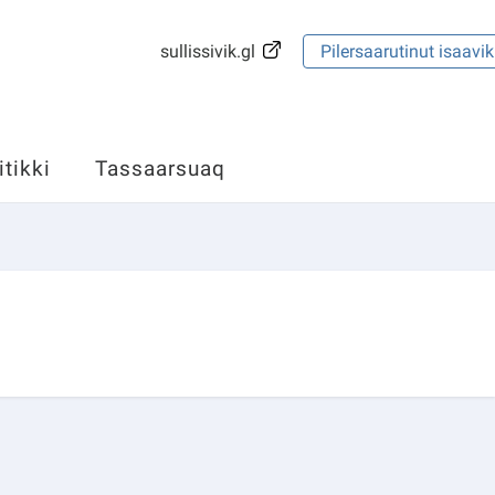
sullissivik.gl
Pilersaarutinut isaavik
itikki
Tassaarsuaq