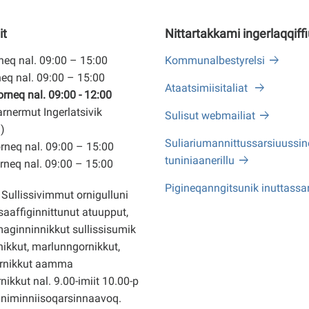
it
Nittartakkami ingerlaqqiff
eq nal. 09:00 – 15:00
Kommunalbestyrelsi
eq nal. 09:00 – 15:00
Ataatsimiisitaliat
neq nal. 09:00 - 12:00
arnermut Ingerlatsivik
Sulisut webmailiat
)
Suliariumannittussarsiuussine
neq nal. 09:00 – 15:00
tuniniaanerillu
neq nal. 09:00 – 15:00
Pigineqanngitsunik inuttassa
Sullissivimmut ornigulluni
saaffiginnittunut atuupput,
ginninnikkut sullissisumik
ikkut, marlunngornikkut,
rnikkut aamma
nikkut nal. 9.00-imiit 10.00-p
nniminniisoqarsinnaavoq.