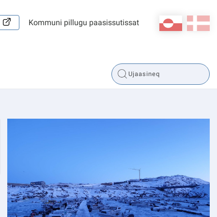
kl-GL
da
Kommuni pillugu paasissutissat