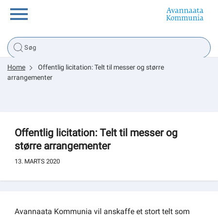
Borger
Home
Offentlig licitation: Telt til messer og større
Erhverv
arrangementer
Politik
Offentlig licitation: Telt til messer og
Tsunami
større arrangementer
13. MARTS 2020
sullissivik.gl
Planportal
Avannaata Kommunia vil anskaffe et stort telt som