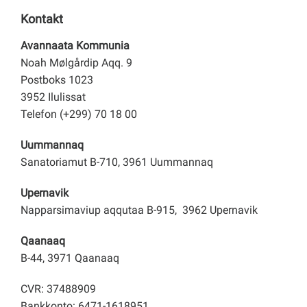
Kontakt
Avannaata Kommunia
Noah Mølgårdip Aqq. 9
Postboks 1023
3952 Ilulissat
Telefon (+299) 70 18 00
Uummannaq
Sanatoriamut B-710, 3961 Uummannaq
Upernavik
Napparsimaviup aqqutaa B-915, 3962 Upernavik
Qaanaaq
B-44, 3971 Qaanaaq
CVR: 37488909
Bankkonto: 6471-1618951