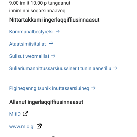
9.00-imiit 10.00-p tungaanut
inniminniisoqarsinnaavoq.
Nittartakkami ingerlaqqiffiusinnaasut
Kommunalbestyrelsi
Ataatsimiisitaliat
Sulisut webmailiat
Suliariumannittussarsiuussinerit tuniniaanerillu
Pigineqanngitsunik inuttassarsiuineq
Allanut ingerlaqqiffiusinnaasut
MitID
www.mio.gl