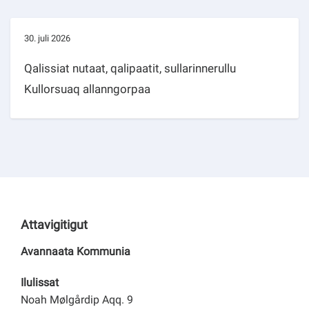
30. juli 2026
Qalissiat nutaat, qalipaatit, sullarinnerullu
Kullorsuaq allanngorpaa
Attavigitigut
Avannaata Kommunia
Ilulissat
Noah Mølgårdip Aqq. 9