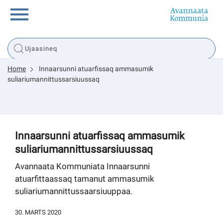
Innuttaasunut
Home
Innaarsunni atuarfissaq ammasumik
Inuussutissarsiorneq
suliariumannittussarsiuussaq
Politikki
Innaarsunni atuarfissaq ammasumik
Tassaarsuaq
suliariumannittussarsiuussaq
Avannaata Kommuniata Innaarsunni
atuarfittaassaq tamanut ammasumik
sullissivik.gl
suliariumannittussaarsiuuppaa.
Pilersaarutinut isaavik
30. MARTS 2020