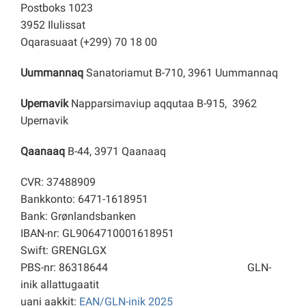
Postboks 1023
3952 Ilulissat
Oqarasuaat (+299) 70 18 00
Uummannaq
Sanatoriamut B-710, 3961 Uummannaq
Upernavik
Napparsimaviup aqqutaa B-915, 3962
Upernavik
Qaanaaq
B-44, 3971 Qaanaaq
CVR: 37488909
Bankkonto: 6471-1618951
Bank: Grønlandsbanken
IBAN-nr: GL9064710001618951
Swift: GRENGLGX
PBS-nr: 86318644
GLN-
inik allattugaatit
uani aakkit:
EAN/GLN-inik 2025