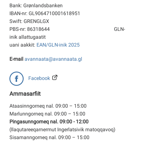
Bank: Grønlandsbanken
IBAN-nr: GL9064710001618951
Swift: GRENGLGX
PBS-nr: 86318644
GLN-
inik allattugaatit
uani aakkit:
EAN/GLN-inik 2025
E-mail
avannaata@avannaata.gl
Facebook
Ammasarfiit
Ataasinngorneq nal. 09:00 – 15:00
Marlunngorneq nal. 09:00 – 15:00
Pingasunngorneq nal. 09:00 - 12:00
(Ilaqutareeqarnermut Ingerlatsivik matoqqavoq)
Sisamanngorneq nal. 09:00 – 15:00