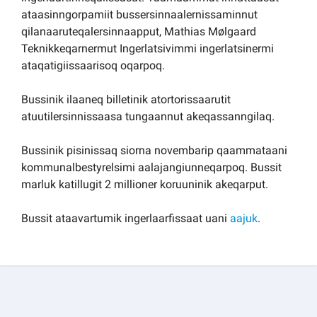
ataasinngorpamiit bussersinnaalernissaminnut
qilanaaruteqalersinnaapput, Mathias Mølgaard
Teknikkeqarnermut Ingerlatsivimmi ingerlatsinermi
ataqatigiissaarisoq oqarpoq.
Bussinik ilaaneq billetinik atortorissaarutit
atuutilersinnissaasa tungaannut akeqassanngilaq.
Bussinik pisinissaq siorna novembarip qaammataani
kommunalbestyrelsimi aalajangiunneqarpoq. Bussit
marluk katillugit 2 millioner koruuninik akeqarput.
Bussit ataavartumik ingerlaarfissaat uani
aajuk
.