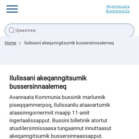
Innuttaasunut
Home
Ilulissani akeqanngitsumik bussersinnaalerneq
Inuussutissarsiorneq
Politikki
Ilulissani akeqanngitsumik
bussersinnaalerneq
Tassaarsuaq
Avannaata Kommunia bussinik marlunnik
piseqqammerpoq, Ilulissanilu ataavartumik
ataasinngornermiit maajip 11-aniit
sullissivik.gl
ingerlaalissapput. Bussini billetinik atortut
atuutilersinnissaasa tungaannut innuttaasut
Pilersaarutinut isaavik
akeqanngitsumik bussersinnaassapput.