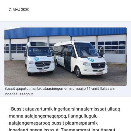
Kommuni pillugu paasissutissat
7. MAJ 2020
Bussit qaqortut marluk ataasinngornermiit maajip 11-aniit Ilulissani
ingerlaalissapput.
- Bussit ataavartumik ingerlaarsinnaalernissaat ullaaq
manna aalajangerneqarpoq, ilanngullugulu
aalajangerneqarpoq bussit piaarnerpaamik
ingerlaartinneqalissasut. Taamaammat innuttaasut