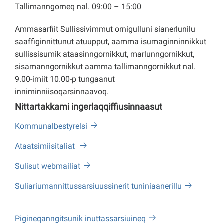
Tallimanngorneq nal. 09:00 – 15:00
Ammasarfiit Sullissivimmut ornigulluni sianerlunilu
saaffiginnittunut atuupput, aamma isumaginninnikkut
sullissisumik ataasinngornikkut, marlunngornikkut,
sisamanngornikkut aamma tallimanngornikkut nal.
9.00-imiit 10.00-p tungaanut
inniminniisoqarsinnaavoq.
Nittartakkami ingerlaqqiffiusinnaasut
Kommunalbestyrelsi
Ataatsimiisitaliat
Sulisut webmailiat
Suliariumannittussarsiuussinerit tuniniaanerillu
Pigineqanngitsunik inuttassarsiuineq