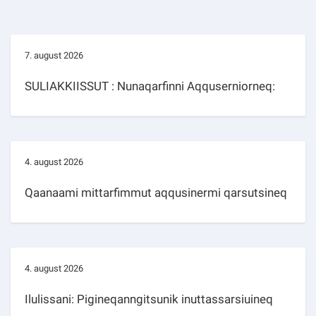
7. august 2026
SULIAKKIISSUT : Nunaqarfinni Aqquserniorneq:
4. august 2026
Qaanaami mittarfimmut aqqusinermi qarsutsineq
4. august 2026
Ilulissani: Pigineqanngitsunik inuttassarsiuineq