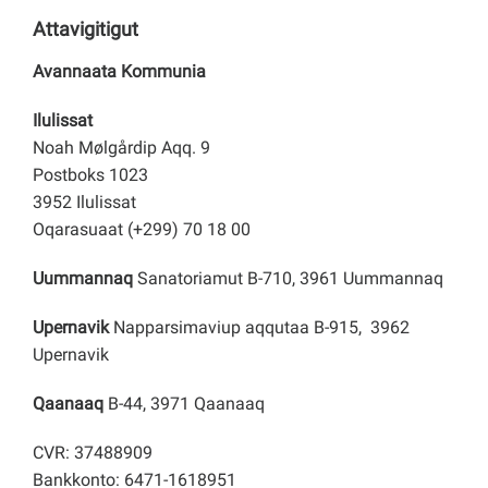
Attavigitigut
Avannaata Kommunia
Ilulissat
Noah Mølgårdip Aqq. 9
Postboks 1023
3952 Ilulissat
Oqarasuaat (+299) 70 18 00
Uummannaq
Sanatoriamut B-710, 3961 Uummannaq
Upernavik
Napparsimaviup aqqutaa B-915, 3962
Upernavik
Qaanaaq
B-44, 3971 Qaanaaq
CVR: 37488909
Bankkonto: 6471-1618951