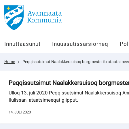
Innuttaasunut
Innuttaasunut
Inuussutissarsiorneq
Pol
Inuussutissarsiorneq
Home
Peqqissutsimut Naalakkersuisoq borgmesterilu ataatsimeeqa
Politikki
Tassaarsuaq
Peqqissutsimut Naalakkersuisoq borgmesteril
Ulloq 13. juli 2020 Peqqissutsimut Naalakkersuisoq 
Ilulissani ataatsimeeqatigiipput.
sullissivik.gl
14. JULI 2020
Pilersaarutinut isaavik