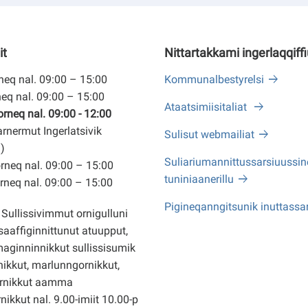
it
Nittartakkami ingerlaqqiff
eq nal. 09:00 – 15:00
Kommunalbestyrelsi
eq nal. 09:00 – 15:00
Ataatsimiisitaliat
neq nal. 09:00 - 12:00
arnermut Ingerlatsivik
Sulisut webmailiat
)
Suliariumannittussarsiuussine
neq nal. 09:00 – 15:00
tuniniaanerillu
neq nal. 09:00 – 15:00
Pigineqanngitsunik inuttassa
Sullissivimmut ornigulluni
saaffiginnittunut atuupput,
ginninnikkut sullissisumik
ikkut, marlunngornikkut,
rnikkut aamma
nikkut nal. 9.00-imiit 10.00-p