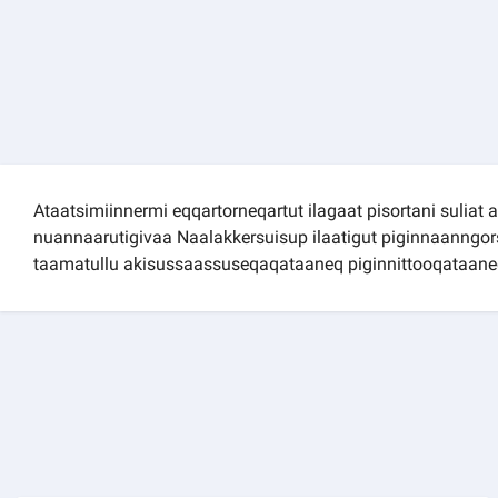
Kommuni pillugu paasissutissat
Ataatsimiinnermi eqqartorneqartut ilagaat pisortani suliat a
nuannaarutigivaa Naalakkersuisup ilaatigut piginnaanngors
taamatullu akisussaassuseqaqataaneq piginnittooqataan