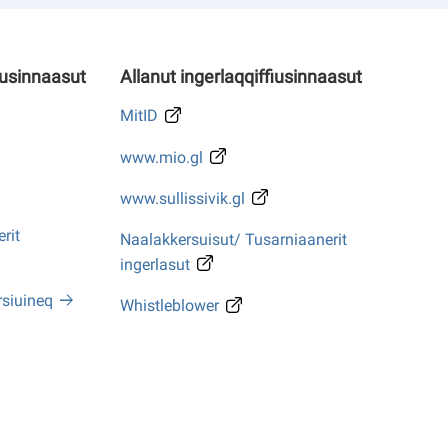
iusinnaasut
Allanut ingerlaqqiffiusinnaasut
MitID
www.mio.gl
www.sullissivik.gl
rit
Naalakkersuisut/ Tusarniaanerit
ingerlasut
rsiuineq
Whistleblower