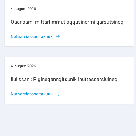
4. august 2026
Qaanaami mittarfimmut aqqusinermi qarsutsineq
Nutaarsiassaq takuuk
4. august 2026
Ilulissani: Pigineqanngitsunik inuttassarsiuineq
Nutaarsiassaq takuuk