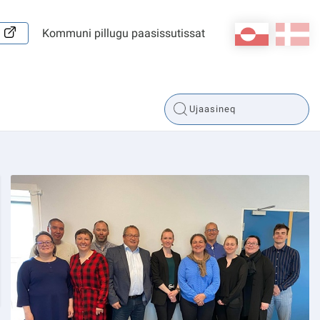
kl-GL
da
Kommuni pillugu paasissutissat