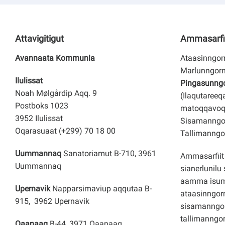
Attavigitigut
Ammasarfi
Avannaata Kommunia
Ataasinngorn
Marlunngorn
Ilulissat
Pingasunngor
Noah Mølgårdip Aqq. 9
(Ilaqutareeq
Postboks 1023
matoqqavoq
3952 Ilulissat
Sisamanngor
Oqarasuaat (+299) 70 18 00
Tallimanngor
Uummannaq
Sanatoriamut B-710, 3961
Ammasarfiit 
Uummannaq
sianerlunilu 
aamma isuma
Upernavik
Napparsimaviup aqqutaa B-
ataasinngorn
915, 3962 Upernavik
sisamanngo
tallimanngor
Qaanaaq
B-44, 3971 Qaanaaq