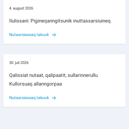
4. august 2026
Ilulissani: Pigineqanngitsunik inuttassarsiuineq
Nutaarsiassaq takuuk
30. juli 2026
Qalissiat nutaat, qalipaatit, sullarinnerullu
Kullorsuaq allanngorpaa
Nutaarsiassaq takuuk