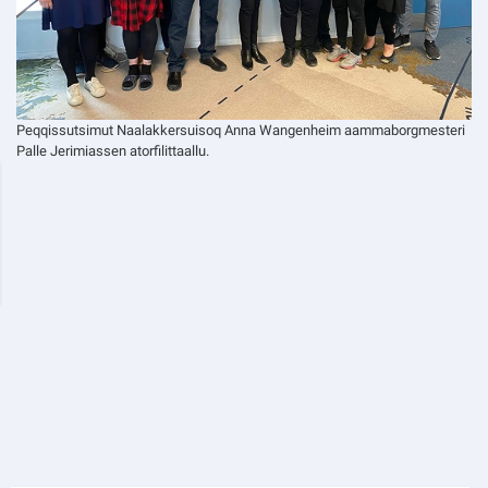
Peqqissutsimut Naalakkersuisoq Anna Wangenheim aammaborgmesteri
Palle Jerimiassen atorfilittaallu.