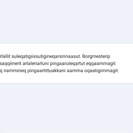
rlallit suleqatigiissutigineqarsinnaasut. Borgmesterip
aqqiinerit arlaleriarluni pingaaruteqartut eqqaammagit
eq nammineq pingaartittuakkani aamma oqaatigimmagit.