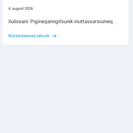
4. august 2026
Ilulissani: Pigineqanngitsunik inuttassarsiuineq
Nutaarsiassaq takuuk