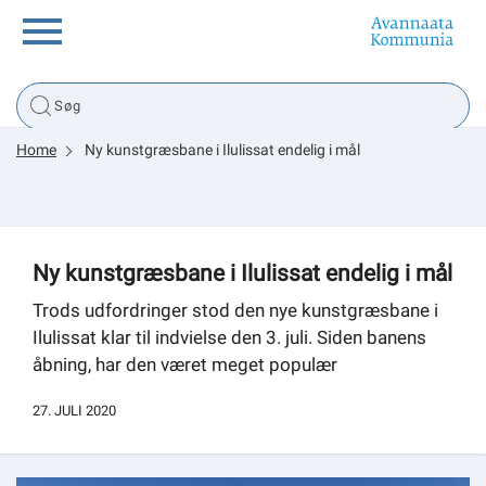
Borger
Home
Ny kunstgræsbane i Ilulissat endelig i mål
Erhverv
Politik
Ny kunstgræsbane i Ilulissat endelig i mål
Tsunami
Trods udfordringer stod den nye kunstgræsbane i
Ilulissat klar til indvielse den 3. juli. Siden banens
åbning, har den været meget populær
sullissivik.gl
27. JULI 2020
Planportal