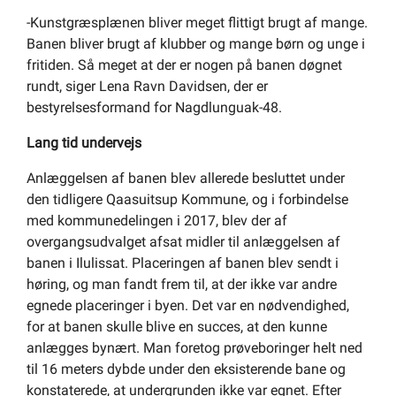
-
Kunstgræsplænen bliver meget flittigt brugt af mange.
Banen bliver brugt af klubber og mange børn og unge i
fritiden. Så meget at der er nogen på banen døgnet
rundt, siger Lena Ravn Davidsen, der er
bestyrelsesformand for Nagdlunguak-48.
Lang tid undervejs
Anlæggelsen af banen blev allerede besluttet under
den tidligere Qaasuitsup Kommune, og i forbindelse
med kommunedelingen i 2017, blev der af
overgangsudvalget afsat midler til anlæggelsen af
banen i Ilulissat. Placeringen af banen blev sendt i
høring, og man fandt frem til, at der ikke var andre
egnede placeringer i byen. Det var en nødvendighed,
for at banen skulle blive en succes, at den kunne
anlægges bynært. Man foretog prøveboringer helt ned
til 16 meters dybde under den eksisterende bane og
konstaterede, at undergrunden ikke var egnet. Efter