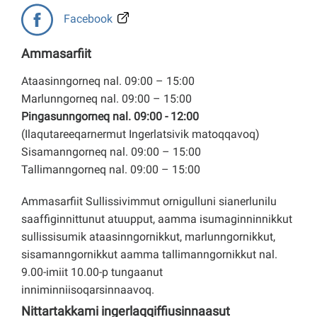
Facebook
Ammasarfiit
Ataasinngorneq nal. 09:00 – 15:00
Marlunngorneq nal. 09:00 – 15:00
Pingasunngorneq nal. 09:00 - 12:00
(Ilaqutareeqarnermut Ingerlatsivik matoqqavoq)
Sisamanngorneq nal. 09:00 – 15:00
Tallimanngorneq nal. 09:00 – 15:00
Ammasarfiit Sullissivimmut ornigulluni sianerlunilu
saaffiginnittunut atuupput, aamma isumaginninnikkut
sullissisumik ataasinngornikkut, marlunngornikkut,
sisamanngornikkut aamma tallimanngornikkut nal.
9.00-imiit 10.00-p tungaanut
inniminniisoqarsinnaavoq.
Nittartakkami ingerlaqqiffiusinnaasut