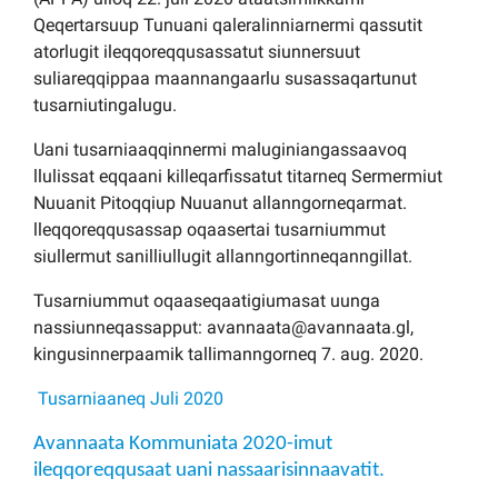
Qeqertarsuup Tunuani qaleralinniarnermi qassutit
atorlugit ileqqoreqqusassatut siunnersuut
suliareqqippaa maannangaarlu susassaqartunut
tusarniutingalugu.
Uani tusarniaaqqinnermi maluginiangassaavoq
llulissat eqqaani killeqarfissatut titarneq Sermermiut
Nuuanit Pitoqqiup Nuuanut allanngorneqarmat.
lleqqoreqqusassap oqaasertai tusarniummut
siullermut sanilliullugit allanngortinneqanngillat.
Tusarniummut oqaaseqaatigiumasat uunga
nassiunneqassapput: avannaata@avannaata.gl,
kingusinnerpaamik tallimanngorneq 7. aug. 2020.
Tusarniaaneq Juli 2020
Avannaata Kommuniata 2020-imut
ileqqoreqqusaat uani nassaarisinnaavatit.