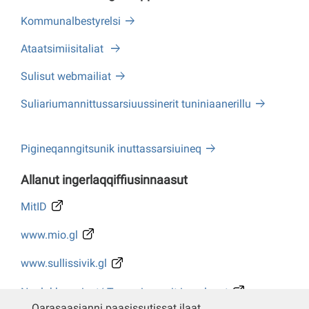
Kommunalbestyrelsi
Ataatsimiisitaliat
Sulisut webmailiat
Suliariumannittussarsiuussinerit tuniniaanerillu
Pigineqanngitsunik inuttassarsiuineq
Allanut ingerlaqqiffiusinnaasut
MitID
www.mio.gl
www.sullissivik.gl
Naalakkersuisut/ Tusarniaanerit ingerlasut
Qarasaasianni paasissutissat ilaat