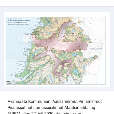
Kommuni pillugu paasissutissat
Avannaata Kommuniani Aalisarnermut Piniarnermut
Pisuussutinut uumassusilinnut Ataatsimiititaliaq
(APPA) ulloq 22. juli 2020 ataatsimiikkami