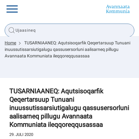
Innuttaasunut
Home
TUSARNIAANEQ: Aqutsisoqarfik Qeqertarsuup Tunuani
Inuussutissarsiorneq
inuussutissarsiutigalugu qassusersorluni aalisarneq pillugu
Avannaata Kommuniata ileqqoreqqusassaa
Politikki
Tassaarsuaq
TUSARNIAANEQ: Aqutsisoqarfik
Qeqertarsuup Tunuani
inuussutissarsiutigalugu qassusersorluni
aalisarneq pillugu Avannaata
sullissivik.gl
Kommuniata ileqqoreqqusassaa
Pilersaarutinut isaavik
29. JULI 2020