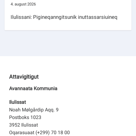
4. august 2026
Ilulissani: Pigineqanngitsunik inuttassarsiuineq
Attavigitigut
Avannaata Kommunia
Ilulissat
Noah Mølgårdip Aqq. 9
Postboks 1023
3952 Ilulissat
Oqarasuaat (+299) 70 18 00