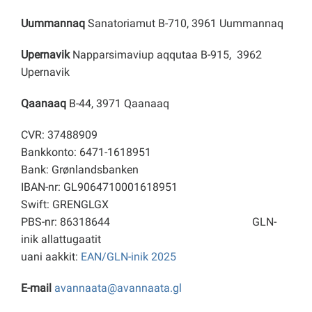
Uummannaq
Sanatoriamut B-710, 3961 Uummannaq
Upernavik
Napparsimaviup aqqutaa B-915, 3962
Upernavik
Qaanaaq
B-44, 3971 Qaanaaq
CVR: 37488909
Bankkonto: 6471-1618951
Bank: Grønlandsbanken
IBAN-nr: GL9064710001618951
Swift: GRENGLGX
PBS-nr: 86318644
GLN-
inik allattugaatit
uani aakkit:
EAN/GLN-inik 2025
E-mail
avannaata@avannaata.gl