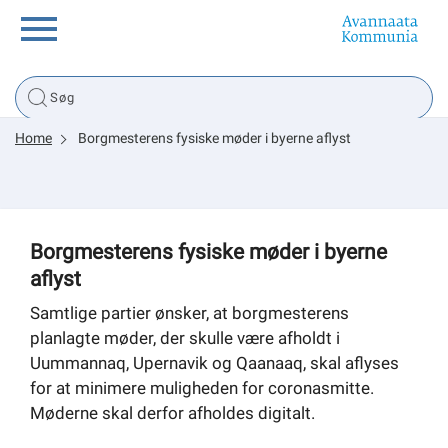
Borger
Home
Borgmesterens fysiske møder i byerne aflyst
Erhverv
Politik
Borgmesterens fysiske møder i byerne
aflyst
Tsunami
Samtlige partier ønsker, at borgmesterens
planlagte møder, der skulle være afholdt i
Uummannaq, Upernavik og Qaanaaq, skal aflyses
sullissivik.gl
for at minimere muligheden for coronasmitte.
Møderne skal derfor afholdes digitalt.
Planportal