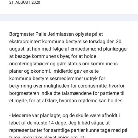
21. AUGUST 2020
Om kommunen
Borgmester Palle Jerimiassen oplyste på et
ekstraordinært kommunalbestyrelse torsdag den 20.
august, at han med følge af embedsmænd planlægger
at besøge kommunens byer, for at holde
orienteringsmøder og gøre status om kommunens
planer og økonomi. Imidlertid gav enkelte
kommunalbestyrelsesmedlemmer udtryk for
bekymring over muligheden for coronasmitte, hvorfor
borgmesteren indkaldte talsmændene for partierne til
et møde, for at afklare, hvordan møderne kan holdes.
- Møderne var planlagte, og de skulle være afholdt i
løbet af de næste 14 dage. Jeg tilbød sågar, at
repræsentanter for samtlige partier kunne tage med på
turen, men vi er blevet enige om, at