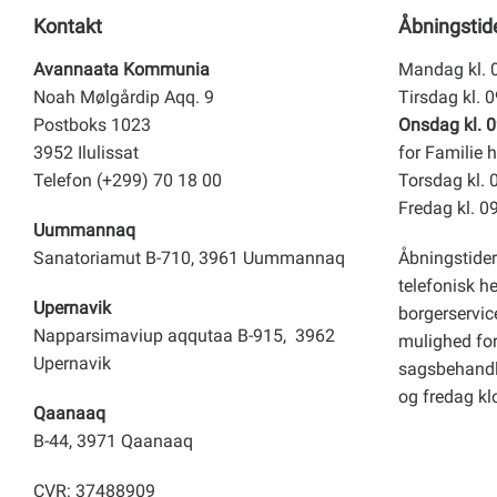
Kontakt
Åbningstid
Avannaata Kommunia
Mandag kl. 
Noah Mølgårdip Aqq. 9
Tirsdag kl. 
Postboks 1023
Onsdag kl. 0
3952 Ilulissat
for Familie h
Telefon (+299) 70 18 00
Torsdag kl. 
Fredag kl. 0
Uummannaq
Sanatoriamut B-710, 3961 Uummannaq
Åbningstider
telefonisk h
Upernavik
borgerservice
Napparsimaviup aqqutaa B-915, 3962
mulighed for 
Upernavik
sagsbehandl
og fredag kl
Qaanaaq
B-44, 3971 Qaanaaq
CVR: 37488909