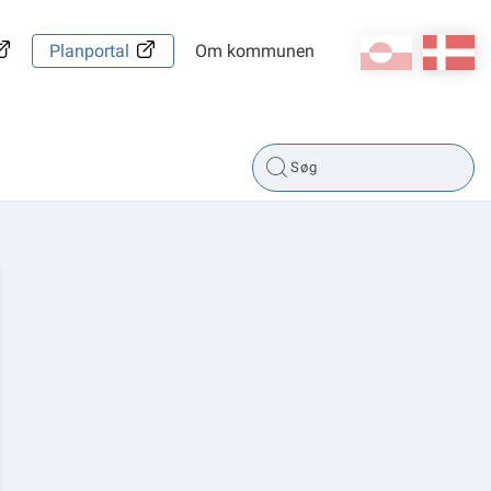
kl-GL
da
Planportal
Om kommunen