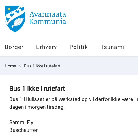
Borger
Borger
Erhverv
Politik
Tsunami
Erhverv
Home
Bus 1 ikke i rutefart
Politik
Tsunami
Bus 1 ikke i rutefart
Bus 1 i Ilulissat er på værksted og vil derfor ikke være
dagen i morgen tirsdag.
sullissivik.gl
Sammi Fly
Planportal
Buschauffør