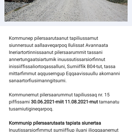
Kommunep pilersaarutaanut tapiliussamut
siunnersuut aallaaveqarpoq Ilulissat Avannaata
Ineriartortinnissaanut pilersaarummit tassani
annertungaatsiartumik inuussutissarsiorfinnut
inissiiffissaliortoqassalluni, Sumiiffik B04-tut, tassa
mittarfimmut aqquserngup Eqqaavissuullu akornanni
sanaartorfiusimanngitsumi.
Kommunemut pilersaarummut tapiliussaq nr. 15
piffissami
30.06.2021-miit 11.08.2021-mut
tamanatu
tusarniutigineqarpoq.
Kommunip pilersaarutaata tapiata siunertaa
Inuutissarsiorfimmut sumiiffiup iluani ilioqqaanernut