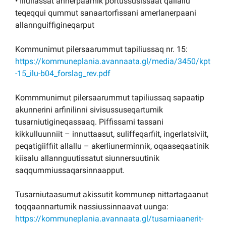
• Illuliassat annerpaamik portussusissaat qaliallu
teqeqqui qummut sanaartorfissani amerlanerpaani
allannguiffigineqarput
Kommunimut pilersaarummut tapiliussaq nr. 15:
https://kommuneplania.avannaata.gl/media/3450/kpt
-15_ilu-b04_forslag_rev.pdf
Kommmunimut pilersaarummut tapiliussaq sapaatip
akunnerini arfinilinni sivisussuseqartumik
tusarniutigineqassaaq. Piffissami tassani
kikkulluunniit – innuttaasut, suliffeqarfiit, ingerlatsiviit,
peqatigiiffiit allallu – akerliunerminnik, oqaaseqaatinik
kiisalu allannguutissatut siunnersuutinik
saqqummiussaqarsinnaapput.
Tusarniutaasumut akissutit kommunep nittartagaanut
toqqaannartumik nassiussinnaavat uunga:
https://kommuneplania.avannaata.gl/tusarniaanerit-