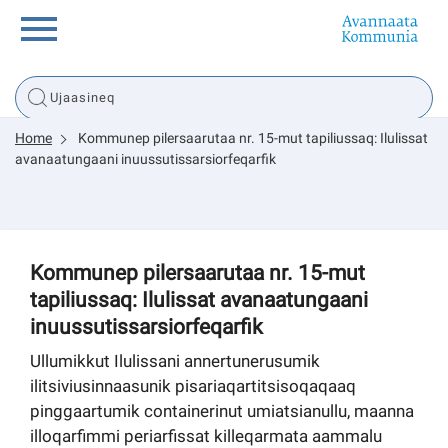
Innuttaasunut
Home
Kommunep pilersaarutaa nr. 15-mut tapiliussaq: Ilulissat
Inuussutissarsiorneq
avanaatungaani inuussutissarsiorfeqarfik
Politikki
Kommunep pilersaarutaa nr. 15-mut
Tassaarsuaq
tapiliussaq: Ilulissat avanaatungaani
inuussutissarsiorfeqarfik
Ullumikkut Ilulissani annertunerusumik
sullissivik.gl
ilitsiviusinnaasunik pisariaqartitsisoqaqaaq
pinggaartumik containerinut umiatsianullu, maanna
Pilersaarutinut isaavik
illoqarfimmi periarfissat killeqarmata aammalu