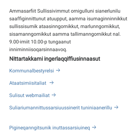
Ammasarfiit Sullissivimmut ornigulluni sianerlunilu
saaffiginnittunut atuupput, aamma isumaginninnikkut
sullissisumik ataasinngornikkut, marlunngornikkut,
sisamanngornikkut aamma tallimanngornikkut nal.
9.00-imiit 10.00-p tungaanut
inniminniisoqarsinnaavoq.
Nittartakkami ingerlaqqiffiusinnaasut
Kommunalbestyrelsi
Ataatsimiisitaliat
Sulisut webmailiat
Suliariumannittussarsiuussinerit tuniniaanerillu
Pigineqanngitsunik inuttassarsiuineq