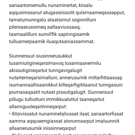
sanaartornernullu nunaminertat, kiisalu
aqqusinissanut atugassiissutit qularnaarneqassapput,
tamatumunngalu ataatsimut isiginnilluni
pilersaarusiorneq aallaaviussaaq,
taamaalilluni sumiiffik sapinngisamik
tulluarnerpaamik iluaqutaaniassammat.
Siunnersuut siusinnerusukkut
tusarniutigineqarsimavoq tusarniaanermilu
akissutigineqartut tunngavigalugit
nutarterneqarsimalluni, annerusumik mittarfittaassap
isumannaallisaanikkut killeqarfigititaanut tunngasuni
piumasaqaatit nutaat pissutigalugit. Siunnersuut
pillugu tulliuttuni immikkualuttut taaneqartut
allannguuteqartinneqarput:
• Ilitsivissatut nunaminetaliussat ilaat, sanaartorfissat
aamma aqquserngiassat atorunnaarput imaluunniit
allaanerusumik inissinneqarput