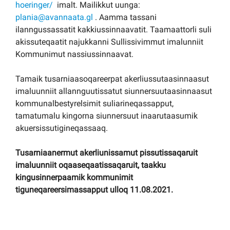
hoeringer/
imalt. Mailikkut uunga:
plania@avannaata.gl
. Aamma tassani
ilanngussassatit kakkiussinnaavatit. Taamaattorli suli
akissuteqaatit najukkanni Sullissivimmut imalunniit
Kommunimut nassiussinnaavat.
Tamaik tusarniaasoqareerpat akerliussutaasinnaasut
imaluunniit allannguutissatut siunnersuutaasinnaasut
kommunalbestyrelsimit suliarineqassapput,
tamatumalu kingorna siunnersuut inaarutaasumik
akuersissutigineqassaaq.
Tusarniaanermut akerliunissamut pissutissaqaruit
imaluunniit oqaaseqaatissaqaruit, taakku
kingusinnerpaamik kommunimit
tiguneqareersimassapput ulloq 11.08.2021.