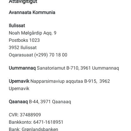
Attavigitigut
Avannaata Kommunia
Ilulissat
Noah Mølgårdip Aqq. 9
Postboks 1023
3952 Ilulissat
Oqarasuaat (+299) 70 18 00
Uummannaq
Sanatoriamut B-710, 3961 Uummannaq
Upernavik
Napparsimaviup aqqutaa B-915, 3962
Upernavik
Qaanaaq
B-44, 3971 Qaanaaq
CVR: 37488909
Bankkonto: 6471-1618951
Bank: Grønlandsbanken