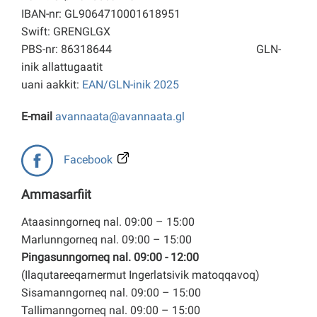
IBAN-nr: GL9064710001618951
Swift: GRENGLGX
PBS-nr: 86318644
GLN-
inik allattugaatit
uani aakkit:
EAN/GLN-inik 2025
E-mail
avannaata@avannaata.gl
Facebook
Ammasarfiit
Ataasinngorneq nal. 09:00 – 15:00
Marlunngorneq nal. 09:00 – 15:00
Pingasunngorneq nal. 09:00 - 12:00
(Ilaqutareeqarnermut Ingerlatsivik matoqqavoq)
Sisamanngorneq nal. 09:00 – 15:00
Tallimanngorneq nal. 09:00 – 15:00