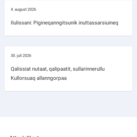
4. august 2026
Ilulissani: Pigineqanngitsunik inuttassarsiuineq
30. juli 2026
Qalissiat nutaat, qalipaatit, sullarinnerullu
Kullorsuaq allanngorpaa