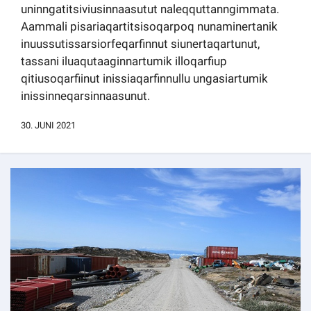
uninngatitsiviusinnaasutut naleqquttanngimmata.
Kommuni pillugu paasissutissat
Aammali pisariaqartitsisoqarpoq nunaminertanik
inuussutissarsiorfeqarfinnut siunertaqartunut,
tassani iluaqutaaginnartumik illoqarfiup
qitiusoqarfiinut inissiaqarfinnullu ungasiartumik
inissinneqarsinnaasunut.
30. JUNI 2021