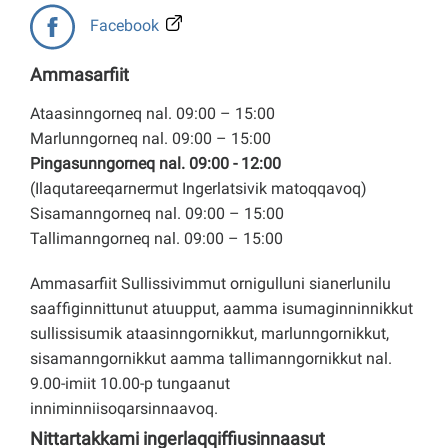
Facebook
Ammasarfiit
Ataasinngorneq nal. 09:00 – 15:00
Marlunngorneq nal. 09:00 – 15:00
Pingasunngorneq nal. 09:00 - 12:00
(Ilaqutareeqarnermut Ingerlatsivik matoqqavoq)
Sisamanngorneq nal. 09:00 – 15:00
Tallimanngorneq nal. 09:00 – 15:00
Ammasarfiit Sullissivimmut ornigulluni sianerlunilu
saaffiginnittunut atuupput, aamma isumaginninnikkut
sullissisumik ataasinngornikkut, marlunngornikkut,
sisamanngornikkut aamma tallimanngornikkut nal.
9.00-imiit 10.00-p tungaanut
inniminniisoqarsinnaavoq.
Nittartakkami ingerlaqqiffiusinnaasut