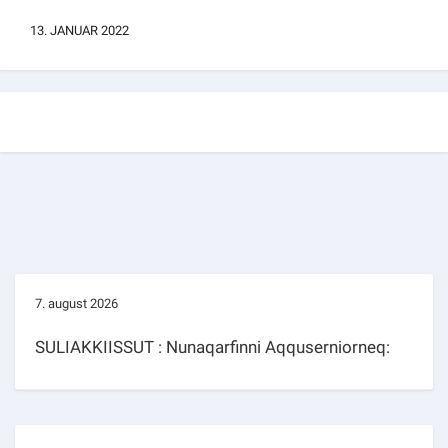
Kommuni pillugu paasissutissat
13. JANUAR 2022
7. august 2026
SULIAKKIISSUT : Nunaqarfinni Aqquserniorneq: