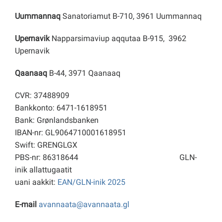
Uummannaq
Sanatoriamut B-710, 3961 Uummannaq
Upernavik
Napparsimaviup aqqutaa B-915, 3962
Upernavik
Qaanaaq
B-44, 3971 Qaanaaq
CVR: 37488909
Bankkonto: 6471-1618951
Bank: Grønlandsbanken
IBAN-nr: GL9064710001618951
Swift: GRENGLGX
PBS-nr: 86318644
GLN-
inik allattugaatit
uani aakkit:
EAN/GLN-inik 2025
E-mail
avannaata@avannaata.gl