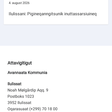
4. august 2026
Ilulissani: Pigineqanngitsunik inuttassarsiuineq
Attavigitigut
Avannaata Kommunia
Ilulissat
Noah Mølgårdip Aqq. 9
Postboks 1023
3952 Ilulissat
Oqarasuaat (+299) 70 18 00