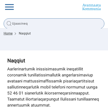
Innuttaasunut
Home
Naqqiut
Inuussutissarsiorneq
Politikki
Naqqiut
Tassaarsuaq
Aarlerinartumik inissisimasumik ineqatillit
coronamik tunillatissimallutik angerlarsimaviup
avataani mattussimaffissamik pisariaqartitsisut
salliutinneqarlutik mobil telefoni normumut uunga
sullissivik.gl
52 46 01 sianerlutik ikiorserneqarsinnaapput.
Taamatut iliortariaqarpungut Ilulissani tunillaanneq
Pilersaarutinut isaavik
annertuumik atuummat.