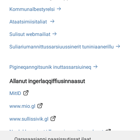
Kommunalbestyrelsi
Ataatsimiisitaliat
Sulisut webmailiat
Suliariumannittussarsiuussinerit tuniniaanerillu
Pigineqanngitsunik inuttassarsiuineq
Allanut ingerlaqqiffiusinnaasut
MitID
www.mio.gl
www.sullissivik.gl
Naalakkersuisut/ Tusarniaanerit ingerlasut
Qarasaasianni paasissutissat ilaat