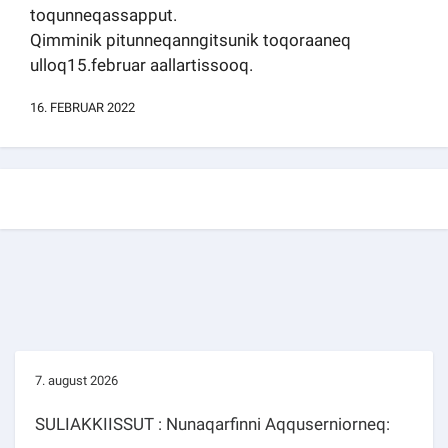
toqunneqassapput.
Kommuni pillugu paasissutissat
Qimminik pitunneqanngitsunik toqoraaneq
ulloq15.februar aallartissooq.
16. FEBRUAR 2022
7. august 2026
SULIAKKIISSUT : Nunaqarfinni Aqquserniorneq: