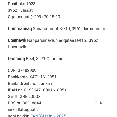
Postboks 1023
3952 Ilulissat
Oqarasuaat (+299) 70 18 00
Uummannaq
Sanatoriamut B-710, 3961 Uummannaq
Upernavik
Napparsimaviup aqqutaa B-915, 3962
Upernavik
Qaanaaq
B-44, 3971 Qaanaaq
CVR: 37488909
Bankkonto: 6471-1618951
Bank: Grønlandsbanken
IBAN-nr: GL9064710001618951
Swift: GRENGLGX
PBS-nr: 86318644
GLN-
inik allattugaatit
uani aakkit:
EAN/GLN-inik 2025