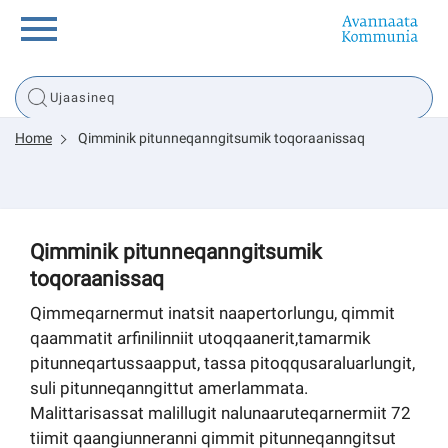
Innuttaasunut
Home
Qimminik pitunneqanngitsumik toqoraanissaq
Inuussutissarsiorneq
Politikki
Qimminik pitunneqanngitsumik
toqoraanissaq
Tassaarsuaq
Qimmeqarnermut inatsit naapertorlungu, qimmit
qaammatit arfinilinniit utoqqaanerit,tamarmik
pitunneqartussaapput, tassa pitoqqusaraluarlungit,
sullissivik.gl
suli pitunneqanngittut amerlammata.
Malittarisassat malillugit nalunaaruteqarnermiit 72
Pilersaarutinut isaavik
tiimit qaangiunneranni qimmit pitunneqanngitsut