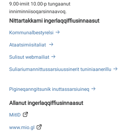
9.00-imiit 10.00-p tungaanut
inniminniisoqarsinnaavoq.
Nittartakkami ingerlaqqiffiusinnaasut
Kommunalbestyrelsi
Ataatsimiisitaliat
Sulisut webmailiat
Suliariumannittussarsiuussinerit tuniniaanerillu
Pigineqanngitsunik inuttassarsiuineq
Allanut ingerlaqqiffiusinnaasut
MitID
www.mio.gl