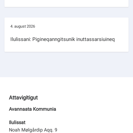
4. august 2026
Ilulissani: Pigineqanngitsunik inuttassarsiuineq
Attavigitigut
Avannaata Kommunia
Ilulissat
Noah Mølgårdip Aqq. 9