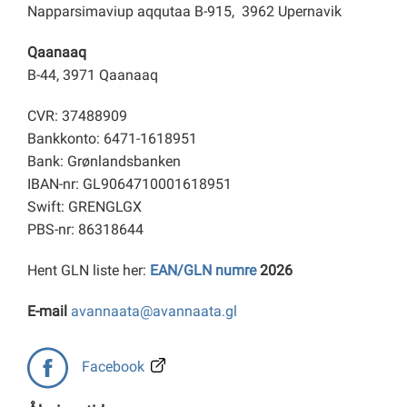
Napparsimaviup aqqutaa B-915, 3962 Upernavik
Qaanaaq
B-44, 3971 Qaanaaq
CVR: 37488909
Bankkonto: 6471-1618951
Bank: Grønlandsbanken
IBAN-nr: GL9064710001618951
Swift: GRENGLGX
PBS-nr: 86318644
Hent GLN liste her:
EAN/GLN numre
2026
E-mail
avannaata@avannaata.gl
Facebook