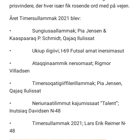
prisvindere, der hver især fik rosende ord med på vejen.
Året Timersullammak 2021 blev:
•
Sungiusaallammak; Pia Jensen &
Kaaspaaraq P. Schmidt, Qajaq Ilulissat
•
Ukiup iligiivi; I-69 Futsal arnat inersimasut
•
Ataqqinaammik nersornaat; Rigmor
Villadsen
•
Timersoqatigiiffilerillammak; Pia Jensen,
Qajaq Ilulissat
•
Neriunaatilimmut kajumissaat “Talent”;
Inutsiaq Davidsen N-48
•
Timersullammak 2021; Lars Erik Reimer N-
48