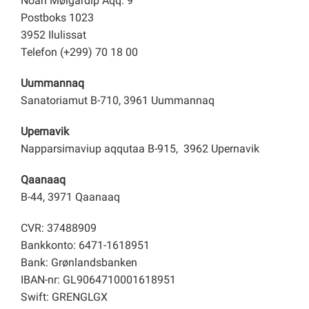
Noah Mølgårdip Aqq. 9
Postboks 1023
3952 Ilulissat
Telefon (+299) 70 18 00
Uummannaq
Sanatoriamut B-710, 3961 Uummannaq
Upernavik
Napparsimaviup aqqutaa B-915, 3962 Upernavik
Qaanaaq
B-44, 3971 Qaanaaq
CVR: 37488909
Bankkonto: 6471-1618951
Bank: Grønlandsbanken
IBAN-nr: GL9064710001618951
Swift: GRENGLGX