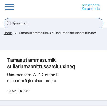
Innuttaasunut
Home
Tamanut ammasumik suliariumannittussarsiuusineq
Inuussutissarsiorneq
Politikki
Tamanut ammasumik
suliariumannittussarsiuusineq
Tassaarsuaq
Uummannami A12.2 etape II
sanaartorfigiuminarsarnera
sullissivik.gl
13. MARTS 2023
Pilersaarutinut isaavik