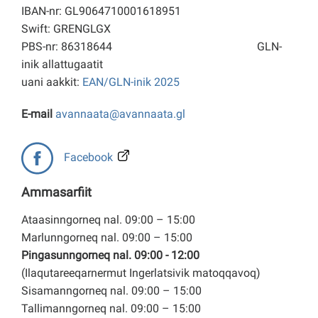
IBAN-nr: GL9064710001618951
Swift: GRENGLGX
PBS-nr: 86318644
GLN-
inik allattugaatit
uani aakkit:
EAN/GLN-inik 2025
E-mail
avannaata@avannaata.gl
Facebook
Ammasarfiit
Ataasinngorneq nal. 09:00 – 15:00
Marlunngorneq nal. 09:00 – 15:00
Pingasunngorneq nal. 09:00 - 12:00
(Ilaqutareeqarnermut Ingerlatsivik matoqqavoq)
Sisamanngorneq nal. 09:00 – 15:00
Tallimanngorneq nal. 09:00 – 15:00