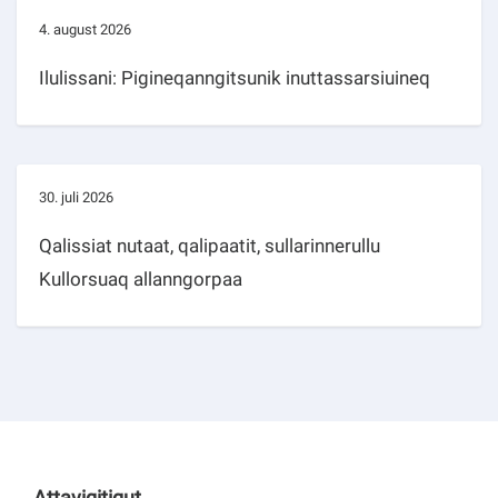
4. august 2026
Ilulissani: Pigineqanngitsunik inuttassarsiuineq
30. juli 2026
Qalissiat nutaat, qalipaatit, sullarinnerullu
Kullorsuaq allanngorpaa
Attavigitigut