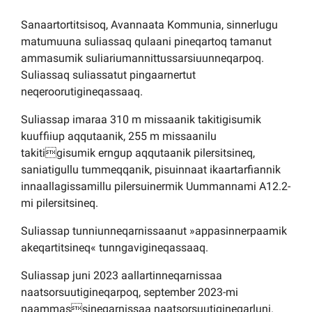
Kommuni pillugu paasissutissat
Sanaartortitsisoq, Avannaata Kommunia, sinnerlugu
matumuuna suliassaq qulaani pineqartoq tamanut
ammasumik suliariumannittussarsiuunneqarpoq.
Suliassaq suliassatut pingaarnertut
neqeroorutigineqassaaq.
Suliassap imaraa 310 m missaanik takitigisumik
kuuffiiup aqqutaanik, 255 m missaanilu
takitigisumik erngup aqqutaanik pilersitsineq,
saniatigullu tummeqqanik, pisuinnaat ikaartarfiannik
innaallagissamillu pilersuinermik Uummannami A12.2-
mi pilersitsineq.
Suliassap tunniunneqarnissaanut »appasinnerpaamik
akeqartitsineq« tunngavigineqassaaq.
Suliassap juni 2023 aallartinneqarnissaa
naatsorsuutigineqarpoq, september 2023-mi
naammassineqarnissaa naatsorsuutigineqarluni.