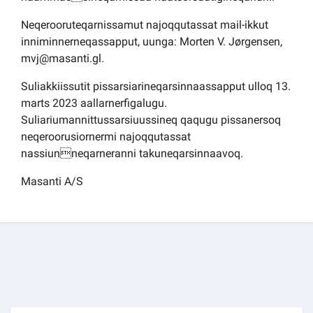
Neqerooruteqarnissamut najoqqutassat mail-ikkut
inniminnerneqassapput, uunga: Morten V. Jørgensen,
mvj@masanti.gl.
Suliakkiissutit pissarsiarineqarsinnaassapput ulloq 13.
marts 2023 aallarnerfigalugu.
Suliariumannittussarsiuussineq qaqugu pissanersoq
neqeroorusiornermi najoqqutassat
nassiunneqarneranni takuneqarsinnaavoq.
Masanti A/S