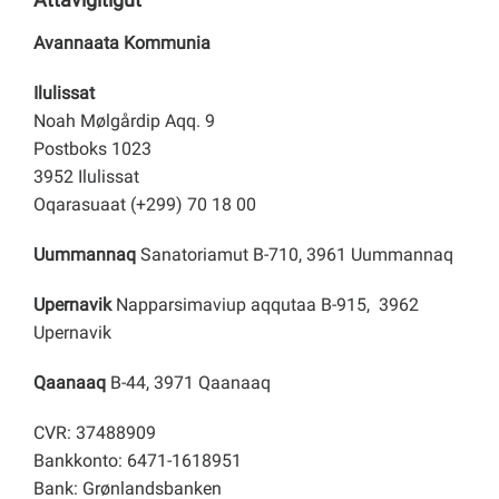
Avannaata Kommunia
Ilulissat
Noah Mølgårdip Aqq. 9
Postboks 1023
3952 Ilulissat
Oqarasuaat (+299) 70 18 00
Uummannaq
Sanatoriamut B-710, 3961 Uummannaq
Upernavik
Napparsimaviup aqqutaa B-915, 3962
Upernavik
Qaanaaq
B-44, 3971 Qaanaaq
CVR: 37488909
Bankkonto: 6471-1618951
Bank: Grønlandsbanken