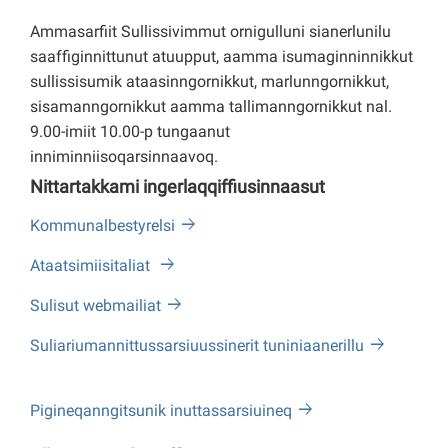
Ammasarfiit Sullissivimmut ornigulluni sianerlunilu
saaffiginnittunut atuupput, aamma isumaginninnikkut
sullissisumik ataasinngornikkut, marlunngornikkut,
sisamanngornikkut aamma tallimanngornikkut nal.
9.00-imiit 10.00-p tungaanut
inniminniisoqarsinnaavoq.
Nittartakkami ingerlaqqiffiusinnaasut
Kommunalbestyrelsi
Ataatsimiisitaliat
Sulisut webmailiat
Suliariumannittussarsiuussinerit tuniniaanerillu
Pigineqanngitsunik inuttassarsiuineq