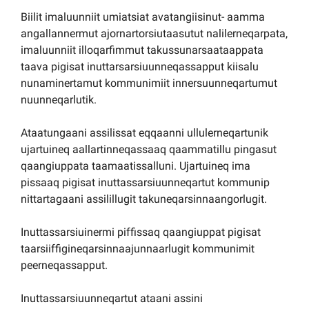
Biilit imaluunniit umiatsiat avatangiisinut- aamma
angallannermut ajornartorsiutaasutut nalilerneqarpata,
imaluunniit illoqarfimmut takussunarsaataappata
taava pigisat inuttarsarsiuunneqassapput kiisalu
nunaminertamut kommunimiit innersuunneqartumut
nuunneqarlutik.
Ataatungaani assilissat eqqaanni ullulerneqartunik
ujartuineq aallartinneqassaaq qaammatillu pingasut
qaangiuppata taamaatissalluni. Ujartuineq ima
pissaaq pigisat inuttassarsiuunneqartut kommunip
nittartagaani assilillugit takuneqarsinnaangorlugit.
Inuttassarsiuinermi piffissaq qaangiuppat pigisat
taarsiiffigineqarsinnaajunnaarlugit kommunimit
peerneqassapput.
Inuttassarsiuunneqartut ataani assini