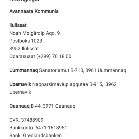
Avannaata Kommunia
Ilulissat
Noah Mølgårdip Aqq. 9
Postboks 1023
3952 Ilulissat
Oqarasuaat (+299) 70 18 00
Uummannaq
Sanatoriamut B-710, 3961 Uummannaq
Upernavik
Napparsimaviup aqqutaa B-915, 3962
Upernavik
Qaanaaq
B-44, 3971 Qaanaaq
CVR: 37488909
Bankkonto: 6471-1618951
Bank: Grønlandsbanken