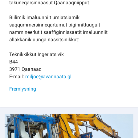
takuneqarsinnaasut Qaanaaqniipput.
Biilimik imaluunniit umiatsiamik
saqqummersinneqartumut piginnittuuguit
nammineerlutit saaffiginnissaatit imaluunniit
allakkanik uunga nassitsinikkut:
Teknikkikkut Ingerlatsivik
B44
3971 Qaanaaq
E-mail:
miljoe@avannaata.gl
Fremlysning