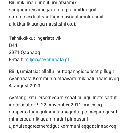
Biilimik imaluunniit umiatsiamik
Kommuni pillugu paasissutissat
saqqummersinneqartumut piginnittuuguit
nammineerlutit saaffiginnissaatit imaluunniit
allakkanik uunga nassitsinikkut:
Teknikkikkut Ingerlatsivik
B44
3971 Qaanaaq
E-mail:
miljoe@avannaata.gl
Biilit, umiatsiat allallu inuttaqanngissorisat pillugit
Avannaata Kommunia ataavartumik nalunaarsuivoq.
4. august 2023
Avatangiisit illersorneqarnissaat pillugu Inatsisartut
inatsisaat nr. 9 22. november 2011-imeersoq
naapertorlugu qulaani taaneqartut pigineqanngitsut
minnerpaamik qaammatini pingasuni
ujartuisoqareerneratigut kommuni eqqaasinnaavoq.