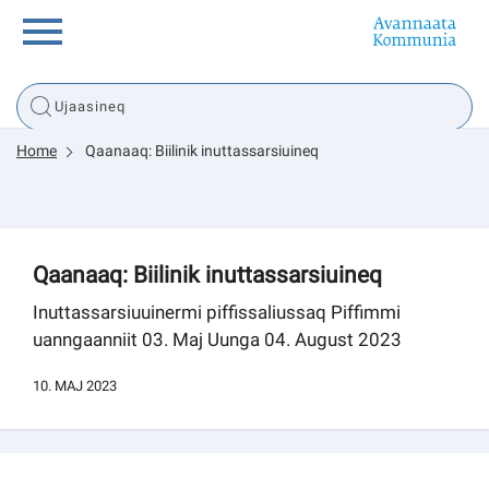
Innuttaasunut
Home
Qaanaaq: Biilinik inuttassarsiuineq
Inuussutissarsiorneq
Politikki
Qaanaaq: Biilinik inuttassarsiuineq
Tassaarsuaq
Inuttassarsiuuinermi piffissaliussaq Piffimmi
uanngaanniit 03. Maj Uunga 04. August 2023
10. MAJ 2023
sullissivik.gl
Pilersaarutinut isaavik