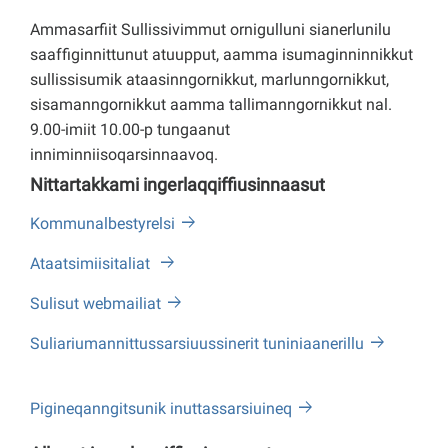
Ammasarfiit Sullissivimmut ornigulluni sianerlunilu
saaffiginnittunut atuupput, aamma isumaginninnikkut
sullissisumik ataasinngornikkut, marlunngornikkut,
sisamanngornikkut aamma tallimanngornikkut nal.
9.00-imiit 10.00-p tungaanut
inniminniisoqarsinnaavoq.
Nittartakkami ingerlaqqiffiusinnaasut
Kommunalbestyrelsi
Ataatsimiisitaliat
Sulisut webmailiat
Suliariumannittussarsiuussinerit tuniniaanerillu
Pigineqanngitsunik inuttassarsiuineq