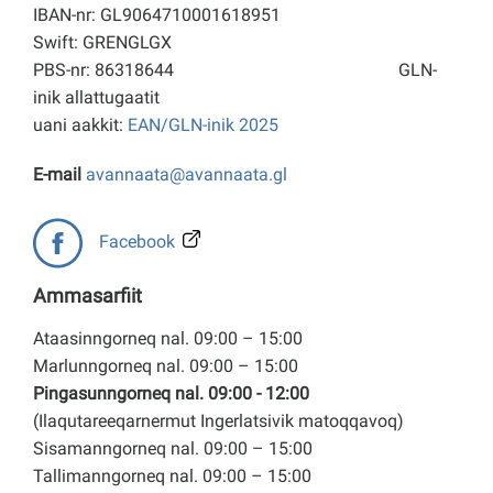
IBAN-nr: GL9064710001618951
Swift: GRENGLGX
PBS-nr: 86318644
GLN-
inik allattugaatit
uani aakkit:
EAN/GLN-inik 2025
E-mail
avannaata@avannaata.gl
Facebook
Ammasarfiit
Ataasinngorneq nal. 09:00 – 15:00
Marlunngorneq nal. 09:00 – 15:00
Pingasunngorneq nal. 09:00 - 12:00
(Ilaqutareeqarnermut Ingerlatsivik matoqqavoq)
Sisamanngorneq nal. 09:00 – 15:00
Tallimanngorneq nal. 09:00 – 15:00