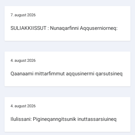
7. august 2026
SULIAKKIISSUT : Nunaqarfinni Aqquserniorneq:
4. august 2026
Qaanaami mittarfimmut aqqusinermi qarsutsineq
4. august 2026
Ilulissani: Pigineqanngitsunik inuttassarsiuineq