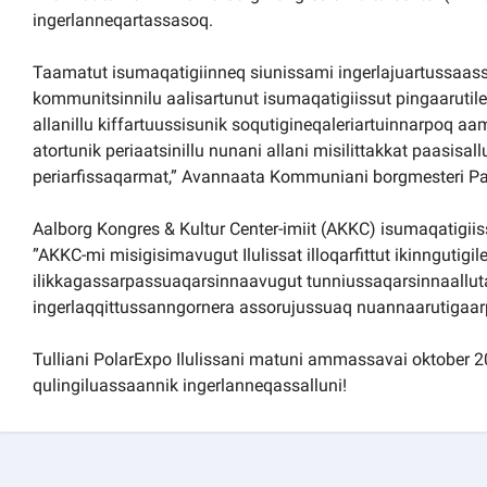
ingerlanneqartassasoq.
Taamatut isumaqatigiinneq siunissami ingerlajuartussaassaaq
kommunitsinnilu aalisartunut isumaqatigiissut pingaarutil
allanillu kiffartuussisunik soqutigineqaleriartuinnarpoq a
atortunik periaatsinillu nunani allani misilittakkat paasisal
periarfissaqarmat,” Avannaata Kommuniani borgmesteri Pal
Aalborg Kongres & Kultur Center-imiit (AKKC) isumaqatigii
”AKKC-mi misigisimavugut Ilulissat illoqarfittut ikinngutigil
ilikkagassarpassuaqarsinnaavugut tunniussaqarsinnaalluta
ingerlaqqittussanngornera assorujussuaq nuannaarutigaarp
Tulliani PolarExpo Ilulissani matuni ammassavai oktober 2
qulingiluassaannik ingerlanneqassalluni!