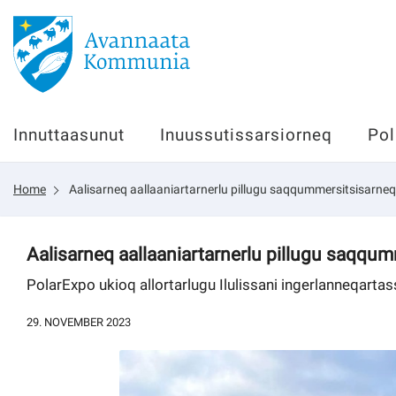
Innuttaasunut
Innuttaasunut
Inuussutissarsiorneq
Pol
Inuussutissarsiorneq
Home
Aalisarneq aallaaniartarnerlu pillugu saqqummersitsisarneq 
Politikki
Tassaarsuaq
Aalisarneq aallaaniartarnerlu pillugu saqqum
PolarExpo ukioq allortarlugu Ilulissani ingerlanneqarta
29. NOVEMBER 2023
sullissivik.gl
Pilersaarutinut isaavik