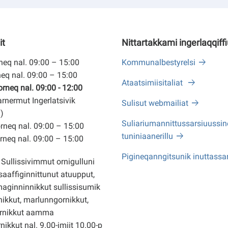
it
Nittartakkami ingerlaqqiff
eq nal. 09:00 – 15:00
Kommunalbestyrelsi
eq nal. 09:00 – 15:00
Ataatsimiisitaliat
neq nal. 09:00 - 12:00
arnermut Ingerlatsivik
Sulisut webmailiat
)
Suliariumannittussarsiuussine
neq nal. 09:00 – 15:00
tuniniaanerillu
neq nal. 09:00 – 15:00
Pigineqanngitsunik inuttassa
Sullissivimmut ornigulluni
saaffiginnittunut atuupput,
ginninnikkut sullissisumik
ikkut, marlunngornikkut,
rnikkut aamma
nikkut nal. 9.00-imiit 10.00-p