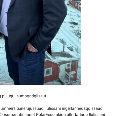
 pillugu isumaqatigiissut
qqummersitsinerujussuaq Ilulissani ingerlanneqaqqissaaq.
isumaqatigiipput PolarExpo ukioq allortarlugu Ilulissani