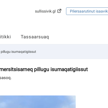
sullissivik.gl
Pilersaarutinut isaavik
itikki
Tassaarsuaq
pillugu isumaqatigiissut
mersitsisarneq pillugu isumaqatigiissut
ssasoq.