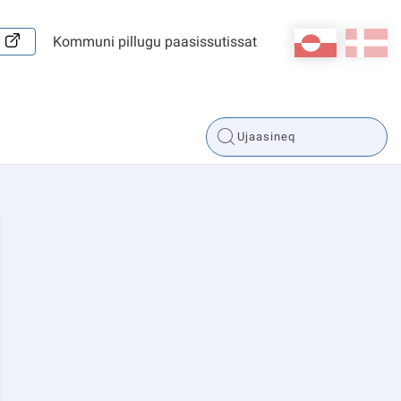
kl-GL
da
Kommuni pillugu paasissutissat