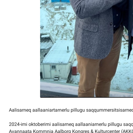
Aalisarneq aallaaniartarnerlu pillugu saqqummersitsisarneq
2024-imi oktoberimi aalisarneq aallaaniarnerlu pillugu sa
Avannaata Kommnia Aalborg Kongres & Kulturcenter (AKKC) 