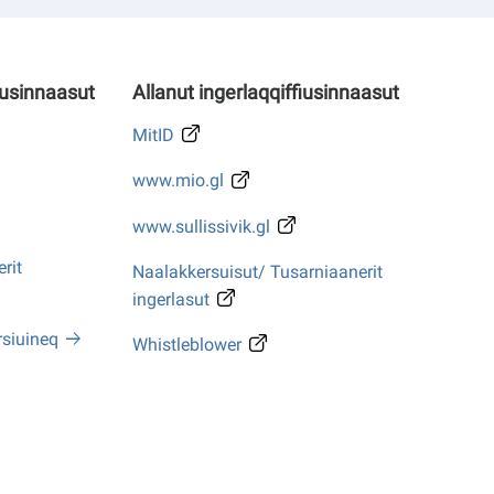
iusinnaasut
Allanut ingerlaqqiffiusinnaasut
MitID
www.mio.gl
www.sullissivik.gl
rit
Naalakkersuisut/ Tusarniaanerit
ingerlasut
rsiuineq
Whistleblower