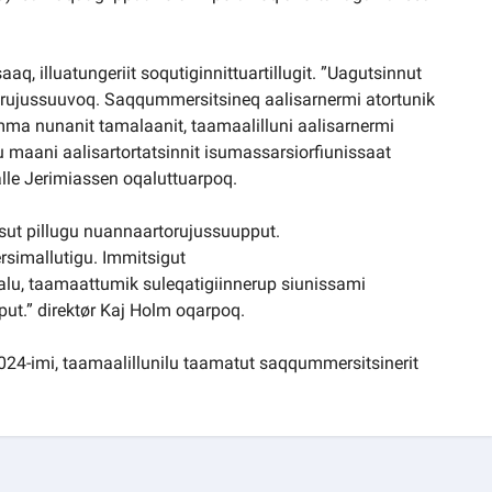
, illuatungeriit soqutiginnittuartillugit. ”Uagutsinnut
erujussuuvoq. Saqqummersitsineq aalisarnermi atortunik
amma nunanit tamalaanit, taamaalilluni aalisarnermi
lu maani aalisartortatsinnit isumassarsiorfiunissaat
le Jerimiassen oqaluttuarpoq.
ssut pillugu nuannaartorujussuupput.
ersimallutigu. Immitsigut
lu, taamaattumik suleqatigiinnerup siunissami
ut.” direktør Kaj Holm oqarpoq.
024-imi, taamaalillunilu taamatut saqqummersitsinerit