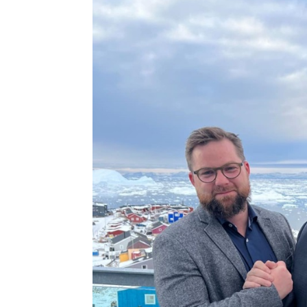
Kommuni pillugu paasissutissat