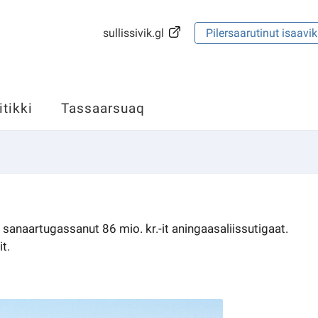
sullissivik.gl
Pilersaarutinut isaavik
itikki
Tassaarsuaq
naartugassanut 86 mio. kr.-it aningaasaliissutigaat.
t.