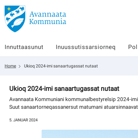
Innuttaasunut
Innuttaasunut
Inuussutissarsiorneq
Pol
Inuussutissarsiorneq
Home
Ukioq 2024-imi sanaartugassat nutaat
Politikki
Tassaarsuaq
Ukioq 2024-imi sanaartugassat nutaat
Avannaata Kommuniani kommunalbestyrelsip 2024-imi sa
Suut sanaartorneqassanersut matumani atuarsinnaavati
sullissivik.gl
5. JANUAR 2024
Pilersaarutinut isaavik