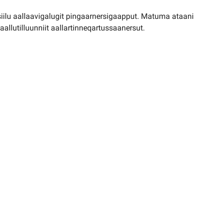
iilu aallaavigalugit pingaarnersigaapput. Matuma ataani
lutilluunniit aallartinneqartussaanersut.