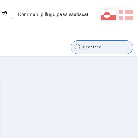
kl-GL
da
Kommuni pillugu paasissutissat