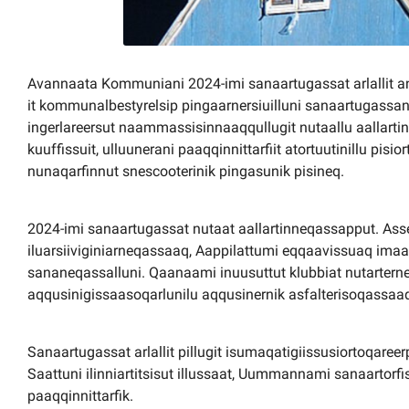
Avannaata Kommuniani 2024-imi sanaartugassat arlallit ani
it kommunalbestyrelsip pingaarnersiuilluni sanaartugassan
ingerlareersut naammassisinnaaqqullugit nutaallu aallartinneq
kuuffissuit, ulluunerani paaqqinnittarfiit atortuutinillu pi
nunaqarfinnut snescooterinik pingasunik pisineq.
2024-imi sanaartugassat nutaat aallartinneqassapput. As
iluarsiiviginiarneqassaaq, Aappilattumi eqqaavissuaq imaar
sananeqassalluni. Qaanaami inuusuttut klubbiat nutartern
aqqusinigissaasoqarlunilu aqqusinernik asfalterisoqassaa
Sanaartugassat arlallit pillugit isumaqatigiissusiortoqaree
Saattuni ilinniartitsisut illussaat, Uummannami sanaarto
paaqqinnittarfik.