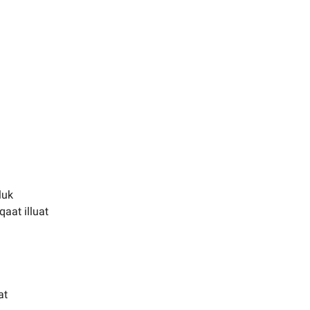
luk
qaat illuat
at