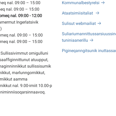
eq nal. 09:00 – 15:00
Kommunalbestyrelsi
eq nal. 09:00 – 15:00
Ataatsimiisitaliat
neq nal. 09:00 - 12:00
arnermut Ingerlatsivik
Sulisut webmailiat
)
Suliariumannittussarsiuussine
neq nal. 09:00 – 15:00
tuniniaanerillu
neq nal. 09:00 – 15:00
Pigineqanngitsunik inuttassa
Sullissivimmut ornigulluni
saaffiginnittunut atuupput,
ginninnikkut sullissisumik
ikkut, marlunngornikkut,
rnikkut aamma
nikkut nal. 9.00-imiit 10.00-p
nniminniisoqarsinnaavoq.