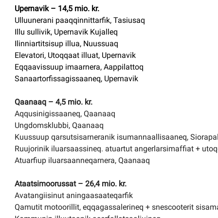
Upernavik – 14,5 mio. kr.
Ulluunerani paaqqinnittarfik, Tasiusaq
Illu sullivik, Upernavik Kujalleq
Ilinniartitsisup illua, Nuussuaq
Elevatori, Utoqqaat illuat, Upernavik
Eqqaavissuup imaarnera, Aappilattoq
Sanaartorfissagissaaneq, Upernavik
Qaanaaq – 4,5 mio. kr.
Aqqusinigissaaneq, Qaanaaq
Ungdomsklubbi, Qaanaaq
Kuussuup qarsutsisarneranik isumannaallisaaneq, Siorapa
Ruujorinik iluarsaassineq. atuartut angerlarsimaffiat + utoq
Atuarfiup iluarsaanneqarnera, Qaanaaq
Ataatsimoorussat – 26,4 mio. kr.
Avatangiisinut aningaasaateqarfik
Qamutit motoorillit, eqqagassalerineq + snescooterit sisam