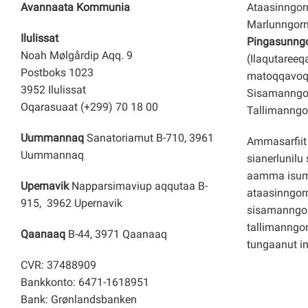
Avannaata Kommunia
Ataasinngorn
Marlunngorn
Ilulissat
Pingasunngor
Noah Mølgårdip Aqq. 9
(Ilaqutareeq
Postboks 1023
matoqqavoq
3952 Ilulissat
Sisamanngor
Oqarasuaat (+299) 70 18 00
Tallimanngor
Uummannaq
Sanatoriamut B-710, 3961
Ammasarfiit 
Uummannaq
sianerlunilu 
aamma isuma
Upernavik
Napparsimaviup aqqutaa B-
ataasinngorn
915, 3962 Upernavik
sisamanngo
tallimanngor
Qaanaaq
B-44, 3971 Qaanaaq
tungaanut i
CVR: 37488909
Bankkonto: 6471-1618951
Bank: Grønlandsbanken