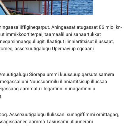
ngaasaliiffigineqarput. Aningaasat atugassat 86 mio. kr.-
ut immikkoortiterpai, taamaalilluni sanaartukkat
arsinnaaqqullugit. Ilaatigut ilinniartitsisut illussaat,
siortorneq, assersuutigalugu Upernaviup eqqaani
sersuutigalugu Siorapalummi kuussuup qarsutsisarnera
neqassalluni Nuussuarmilu ilinniartitsisup illussaa
eqassaaq aammalu illoqarfinni nunaqarfinnilu
q.
rpoq. Assersuutigalugu Ilulissani sunngiffimmi ornittagaq,
rfissagissaaneq aamma Tasiusami ulluunerani