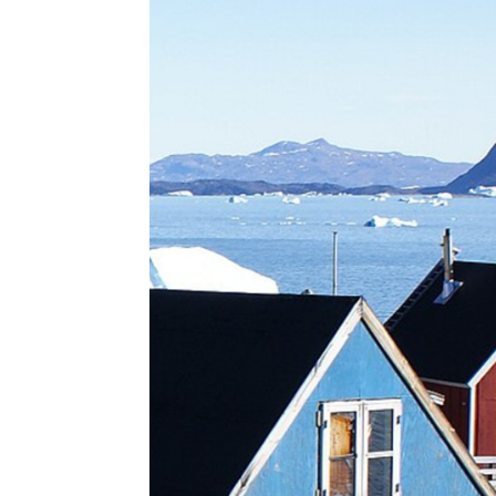
Kommuni pillugu paasissutissat