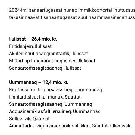
2024-imi sanaartugassat nunap immikkoortortai inuttussus
takusinnaavatit sanaartugassat suut naammassineqartussaal
Ilulissat – 26,4 mio. kr.
Fritidshjem, Ilulissat
Akuleriinnut paaqqinnittarfik, Ilulissat
Mittarfiup tungaanut aqqusineq, Ilulissat
Sanaartorfissagissaaneq, Ilulissat
Uummannaq – 12,4 mio. kr.
Kuuffissuarnik iluarsaassineq, Uummannaq
Ilinniartitsisut illui marluk, Saattut
Sanaartorfissagissaaneq, Uummannaq
Aqqusinernik asfaltilersuineq, Uummannaq
Sullissivik, Qaarsut
Arsaattarfiit ivigaasaaqqanik qallikkat, Saattut + Ikerasak