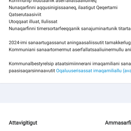
Kommunip illuutaanik aserfallatsaaliuineq
Nunaqarfinni aqqusinigissaaneq, ilaatigut Qeqertami
Qatserutaasiviit
Utoqqaat illuat, Ilulissat
Nunaqarfinni timersortarfeeqqanik sanajuminartunik titarta
2024-imi sanaartugassanut aningaasaliissutit tamakkerlug
Kommuniani sanaartornermut aserfallatsaaliuinermullu an
Kommunalbestyrelsip ataatsimiinnerani imaqarniliani sana
paasisaqarsinnaavutit
Oqaluuserisassat imaqarniliallu (av
Attavigitigut
Ammasarfi