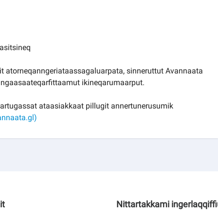
asitsineq
it atorneqanngeriataassagaluarpata, sinneruttut Avannaata
ingaasaateqarfittaamut ikineqarumaarput.
artugassat ataasiakkaat pillugit annertunerusumik
annaata.gl)
it
Nittartakkami ingerlaqqiff