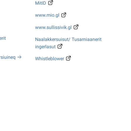
MitID
www.mio.gl
www.sullissivik.gl
rit
Naalakkersuisut/ Tusarniaanerit
ingerlasut
rsiuineq
Whistleblower