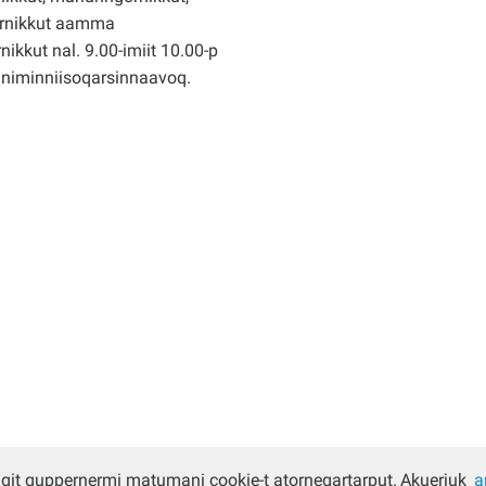
rnikkut aamma
nikkut nal. 9.00-imiit 10.00-p
nniminniisoqarsinnaavoq.
ugit quppernermi matumani cookie-t atorneqartarput.
Akueriuk
a