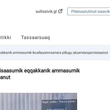
sullissivik.gl
Pilersaarutinut isaavik
itikki
Tassaarsuaq
kkanik ammasumik ikuallaasinnaanera pillugu akuersisoqarnissaanut
iisaasumik eqqakkanik ammasumik
aanut