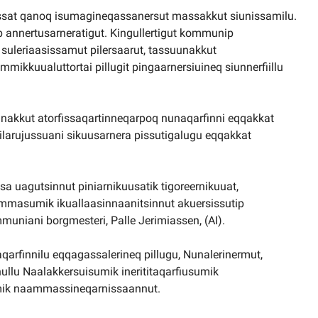
sat qanoq isumagineqassanersut massakkut siunissamilu.
 annertusarneratigut. Kingullertigut kommunip
suleriaasissamut pilersaarut, tassuunakkut
mmikkuualuttortai pillugit pingaarnersiuineq siunnerfiillu
nakkut atorfissaqartinneqarpoq nunaqarfinni eqqakkat
larujussuani sikuusarnera pissutigalugu eqqakkat
a uagutsinnut piniarnikuusatik tigoreernikuuat,
mmasumik ikuallaasinnaanitsinnut akuersissutip
niani borgmesteri, Palle Jerimiassen, (AI).
arfinnilu eqqagassalerineq pillugu, Nunalerinermut,
ullu Naalakkersuisumik inerititaqarfiusumik
umik naammassineqarnissaannut.