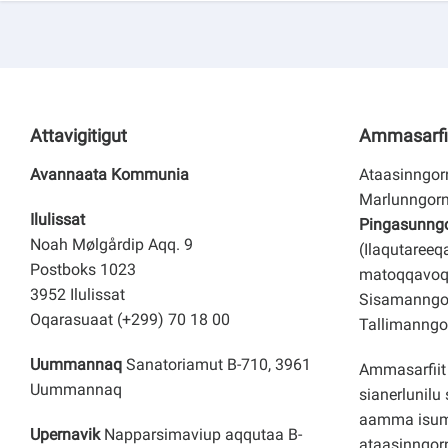
Attavigitigut
Ammasarfi
Avannaata Kommunia
Ataasinngorn
Marlunngorn
Ilulissat
Pingasunngor
Noah Mølgårdip Aqq. 9
(Ilaqutareeq
Postboks 1023
matoqqavoq
3952 Ilulissat
Sisamanngor
Oqarasuaat (+299) 70 18 00
Tallimanngor
Uummannaq
Sanatoriamut B-710, 3961
Ammasarfiit 
Uummannaq
sianerlunilu 
aamma isuma
Upernavik
Napparsimaviup aqqutaa B-
ataasinngorn