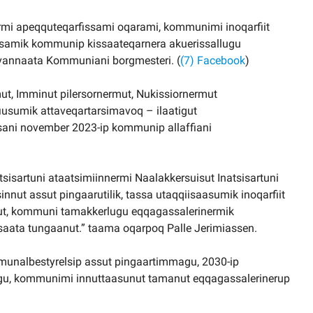
ermi apeqquteqarfissami oqarami, kommunimi inoqarfiit
issamik kommunip kissaateqarnera akuerissallugu
 Avannaata Kommuniani borgmesteri. (
(7) Facebook
)
t, Imminut pilersornermut, Nukissiornermut
fiusumik attaveqartarsimavoq – ilaatigut
issani november 2023-ip kommunip allaffiani
isartuni ataatsimiinnermi Naalakkersuisut Inatsisartuni
nnut assut pingaarutilik, tassa utaqqiisaasumik inoqarfiit
put, kommuni tamakkerlugu eqqagassalerinermik
saata tungaanut.” taama oqarpoq Palle Jerimiassen.
unalbestyrelsip assut pingaartimmagu, 2030-ip
lugu, kommunimi innuttaasunut tamanut eqqagassalerinerup