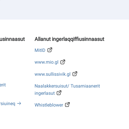
iusinnaasut
Allanut ingerlaqqiffiusinnaasut
MitID
www.mio.gl
www.sullissivik.gl
rit
Naalakkersuisut/ Tusarniaanerit
ingerlasut
rsiuineq
Whistleblower