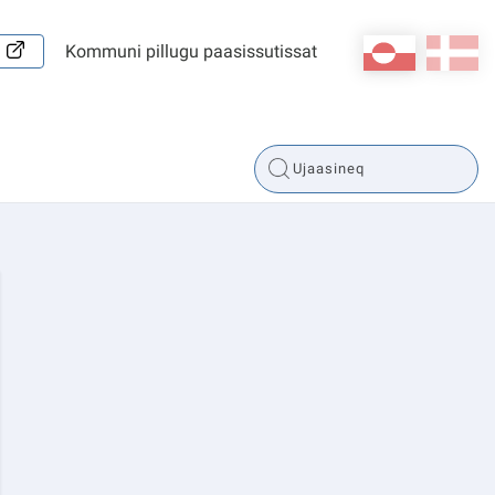
kl-GL
da
Kommuni pillugu paasissutissat