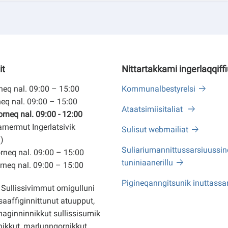
it
Nittartakkami ingerlaqqiff
eq nal. 09:00 – 15:00
Kommunalbestyrelsi
eq nal. 09:00 – 15:00
Ataatsimiisitaliat
neq nal. 09:00 - 12:00
arnermut Ingerlatsivik
Sulisut webmailiat
)
Suliariumannittussarsiuussine
neq nal. 09:00 – 15:00
tuniniaanerillu
neq nal. 09:00 – 15:00
Pigineqanngitsunik inuttassa
Sullissivimmut ornigulluni
saaffiginnittunut atuupput,
ginninnikkut sullissisumik
ikkut, marlunngornikkut,