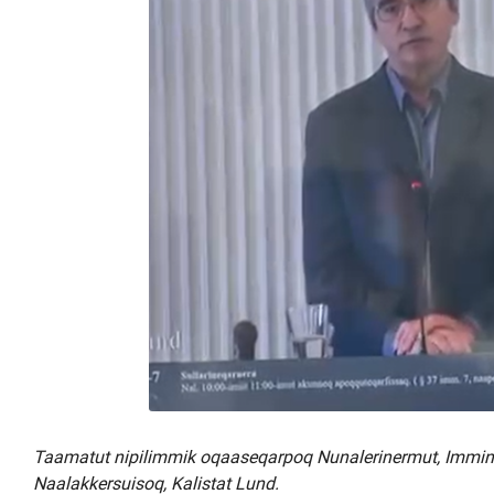
Kommuni pillugu paasissutissat
Taamatut nipilimmik oqaaseqarpoq Nunalerinermut, Imminut
Naalakkersuisoq, Kalistat Lund.