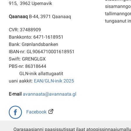
915, 3962 Upernavik
sisamanngo
tallimanngor
Qaanaaq
B-44, 3971 Qaanaaq
tungaanut i
CVR: 37488909
Bankkonto: 6471-1618951
Bank: Grønlandsbanken
IBAN-nr: GL9064710001618951
Swift: GRENGLGX
PBS-nr: 86318644
GLN-inik allattugaatit
uani aakkit:
EAN/GLN-inik 2025
E-mail
avannaata@avannaata.gl
Facebook
Qarasaasianni paasissutissat ilaat atoqqissinnaajumall