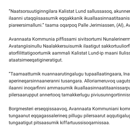
”Naatsorsuutiginngilara Kalistat Lund sallussasoq, akunn
ilaanni utaqqiisaasumik eqqakkanik ikuallaasinnaatitaan
piareersimalluni.” taama oqarpoq Palle Jerimiassen, (AI),
Avannaata Kommunia piffissami sivitsortumi Nunalerinermu
Avatangiisinullu Naalakkersuisumik ilaatigut sakkortuulior
atorfilittatigoortumik aammali Kalistat Lund-ip maani Ilul
ataatsimeeqatigineratigut.
”Taamaattumik nuannaarutingalugu tupaallaatingaara, Inats
aperineqarsinnaaneranni tusangara. Alloriarneruvoq uagutsi
ilaanni inoqarfinni ammasumik ikuallaasinnaatitaanissar
pilersaarupput annertooq tamakkerlugu piviusunngortinnis
Borgmesteri erseqqissaavoq, Avannaata Kommuniani komm
tungaanut eqqagassalerineq pillugu pilersaarut aqqutiga
tungaatigut pitsaasumik kiffartuussisoqarnissaa.