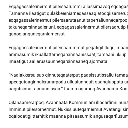
Eqqagassalerinermut pilersaarummi allassimavoq eqqagas
Tamanna ilaatigut qulakkeerniarneqassaaq atoqqiisarnerup
eqqagassalerinermut pilersaarutaanut tapertaliunneqarpoq 
takuneqarsinnaalerluni, eqqagassalerinermut pilersaarutip i
qanoq anguneqarniarnersut.
Eqqagassalerinermut pilersaarummut peqatigitillugu, maan
ammasumik ikuallattarneqarsinnaanissaat, tamaani ukiup i
imaatigut aallarussuunneqarsinnaaneq ajormata.
”Naalakkersuisup qinnuteqaaterput paasissutissallu tamaas
apeqqutaaginnalerunarporlu ullualunnguit qaangiuppata a
uagutsinnut apuunnissaa.” taama oqarpoq Avannaata Kommu
Qilanaarnerarpoq, Avannaata Kommuniani illoqarfinni nunaq
Imminut pilersornermut, Nukissiuuteqarnermut Avatangiisin
oqaloqatigiittarnitik maanna pitsaasumik angusaqarfius