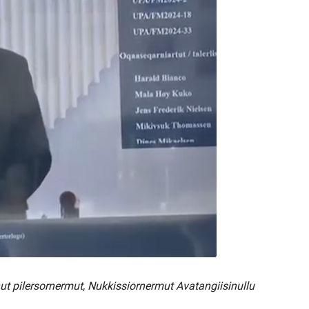
 pilersornermut, Nukkissiornermut Avatangiisinullu