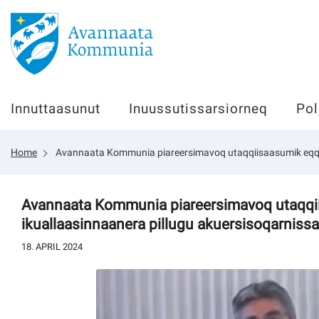
Innuttaasunut
Innuttaasunut
Inuussutissarsiorneq
Pol
Inuussutissarsiorneq
Home
Avannaata Kommunia piareersimavoq utaqqiisaasumik eqqa
Politikki
Tassaarsuaq
Avannaata Kommunia piareersimavoq utaqq
ikuallaasinnaanera pillugu akuersisoqarniss
18. APRIL 2024
sullissivik.gl
Pilersaarutinut isaavik