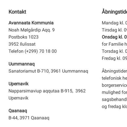
Kontakt
Åbningstid
Avannaata Kommunia
Mandag kl. 
Noah Mølgårdip Aqq. 9
Tirsdag kl. 
Postboks 1023
Onsdag kl. 0
3952 Ilulissat
for Familie h
Telefon (+299) 70 18 00
Torsdag kl. 
Fredag kl. 0
Uummannaq
Sanatoriamut B-710, 3961 Uummannaq
Åbningstider
telefonisk h
Upernavik
borgerservice
Napparsimaviup aqqutaa B-915, 3962
mulighed for 
Upernavik
sagsbehandl
og fredag kl
Qaanaaq
B-44, 3971 Qaanaaq