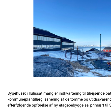
Om kommunen
Sygehuset i Ilulissat mangler indkvartering til tilrejsende p
kommuneplantillæg, sanering af de tomme og utidssvarende
efterfølgende opførelse af ny etagebebyggelse, primært ti