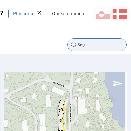
kl-GL
da
Planportal
Om kommunen