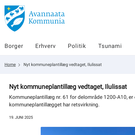
Borger
Borger
Erhverv
Politik
Tsunami
Erhverv
Home
Nyt kommuneplantillæg vedtaget, Ilulissat
Politik
Tsunami
Nyt kommuneplantillæg vedtaget, Ilulissat
Kommuneplantillæg nr. 61 for delområde 1200-A10, er of
kommuneplantillægget har retsvirkning.
sullissivik.gl
19. JUNI 2025
Planportal