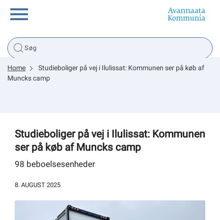
Borger
Home
Studieboliger på vej i Ilulissat: Kommunen ser på køb af
Erhverv
Muncks camp
Politik
Studieboliger på vej i Ilulissat: Kommunen
Tsunami
ser på køb af Muncks camp
98 beboelsesenheder
sullissivik.gl
8. AUGUST 2025
Planportal