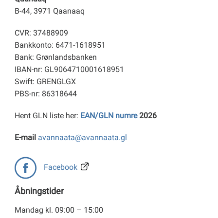
B-44, 3971 Qaanaaq
CVR: 37488909
Bankkonto: 6471-1618951
Bank: Grønlandsbanken
IBAN-nr: GL9064710001618951
Swift: GRENGLGX
PBS-nr: 86318644
Hent GLN liste her:
EAN/GLN numre
2026
E-mail
avannaata@avannaata.gl
Facebook
Åbningstider
Mandag kl. 09:00 – 15:00