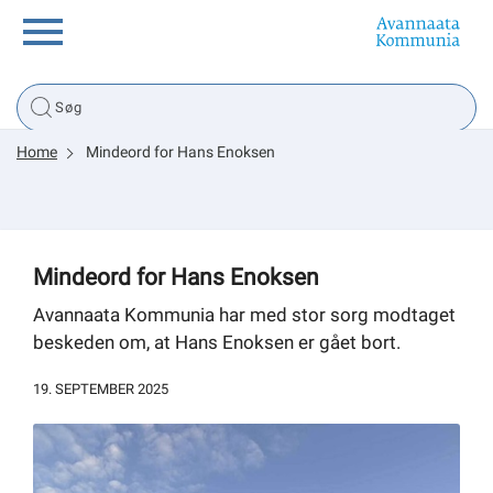
Borger
Home
Mindeord for Hans Enoksen
Erhverv
Politik
Mindeord for Hans Enoksen
Tsunami
Avannaata Kommunia har med stor sorg modtaget
beskeden om, at Hans Enoksen er gået bort.
19. SEPTEMBER 2025
sullissivik.gl
Planportal