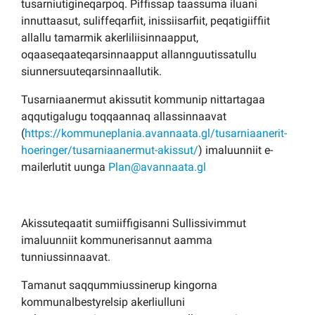
tusarniutigineqarpoq. Piffissap taassuma iluani
innuttaasut, suliffeqarfiit, inissiisarfiit, peqatigiiffiit
allallu tamarmik akerliliisinnaapput,
oqaaseqaateqarsinnaapput allannguutissatullu
siunnersuuteqarsinnaallutik.
Tusarniaanermut akissutit kommunip nittartagaa
aqqutigalugu toqqaannaq allassinnaavat
(
https://kommuneplania.avannaata.gl/tusarniaanerit-
hoeringer/tusarniaanermut-akissut/
) imaluunniit e-
mailerlutit uunga
Plan@avannaata.gl
Akissuteqaatit sumiiffigisanni Sullissivimmut
imaluunniit kommunerisannut aamma
tunniussinnaavat.
Tamanut saqqummiussinerup kingorna
kommunalbestyrelsip akerliulluni