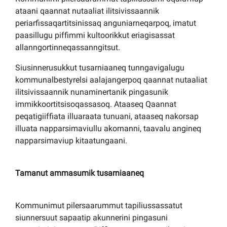
ataani qaannat nutaaliat ilitsivissaannik
periarfissaqartitsinissaq anguniarneqarpoq, imatut
paasillugu piffimmi kultoorikkut eriagisassat
allanngortinneqassanngitsut.
Siusinnerusukkut tusarniaaneq tunngavigalugu
kommunalbestyrelsi aalajangerpoq qaannat nutaaliat
ilitsivissaannik nunaminertanik pingasunik
immikkoortitsisoqassasoq. Ataaseq Qaannat
peqatigiiffiata illuaraata tunuani, ataaseq nakorsap
illuata napparsimaviullu akornanni, taavalu angineq
napparsimaviup kitaatungaani.
Tamanut ammasumik tusarniaaneq
Kommunimut pilersaarummut tapiliussassatut
siunnersuut sapaatip akunnerini pingasuni