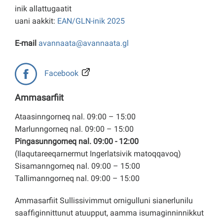
inik allattugaatit
uani aakkit:
EAN/GLN-inik 2025
E-mail
avannaata@avannaata.gl
Facebook
Ammasarfiit
Ataasinngorneq nal. 09:00 – 15:00
Marlunngorneq nal. 09:00 – 15:00
Pingasunngorneq nal. 09:00 - 12:00
(Ilaqutareeqarnermut Ingerlatsivik matoqqavoq)
Sisamanngorneq nal. 09:00 – 15:00
Tallimanngorneq nal. 09:00 – 15:00
Ammasarfiit Sullissivimmut ornigulluni sianerlunilu
saaffiginnittunut atuupput, aamma isumaginninnikkut