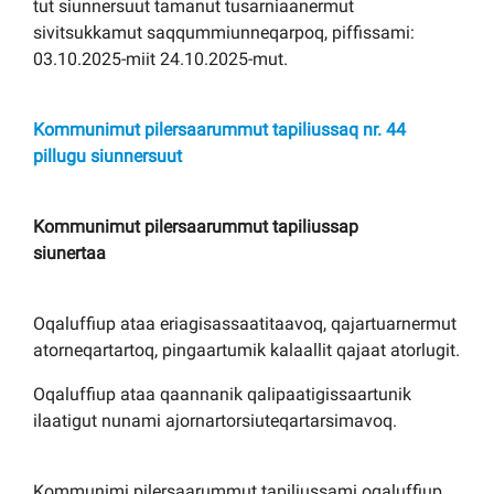
tut siunnersuut tamanut tusarniaanermut
sivitsukkamut saqqummiunneqarpoq, piffissami:
03.10.2025-miit 24.10.2025-mut.
Kommunimut pilersaarummut tapiliussaq nr. 44
pillugu siunnersuut
Kommunimut pilersaarummut tapiliussap
siunertaa
Oqaluffiup ataa eriagisassaatitaavoq, qajartuarnermut
atorneqartartoq, pingaartumik kalaallit qajaat atorlugit.
Oqaluffiup ataa qaannanik qalipaatigissaartunik
ilaatigut nunami ajornartorsiuteqartarsimavoq.
Kommunimi pilersaarummut tapiliussami oqaluffiup