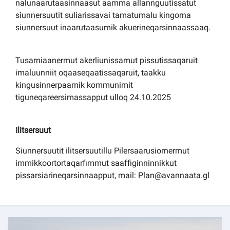
nalunaarutaasinnaasut aamma allannguutissatut
siunnersuutit suliarissavai tamatumalu kingorna
siunnersuut inaarutaasumik akuerineqarsinnaassaaq.
Tusarniaanermut akerliunissamut pissutissaqaruit
imaluunniit oqaaseqaatissaqaruit, taakku
kingusinnerpaamik kommunimit
tiguneqareersimassapput ulloq 24.10.2025
Ilitsersuut
Siunnersuutit ilitsersuutillu Pilersaarusiornermut
immikkoortortaqarfimmut saaffiginninnikkut
pissarsiarineqarsinnaapput, mail: Plan@avannaata.gl