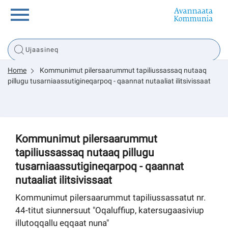
Innuttaasunut
Home
Kommunimut pilersaarummut tapiliussassaq nutaaq
Inuussutissarsiorneq
pillugu tusarniaassutigineqarpoq - qaannat nutaaliat ilitsivissaat
Politikki
Kommunimut pilersaarummut
Tassaarsuaq
tapiliussassaq nutaaq pillugu
tusarniaassutigineqarpoq - qaannat
nutaaliat ilitsivissaat
sullissivik.gl
Kommunimut pilersaarummut tapiliussassatut nr.
44-titut siunnersuut "Oqaluffiup, katersugaasiviup
Pilersaarutinut isaavik
illutoqqallu eqqaat nuna"