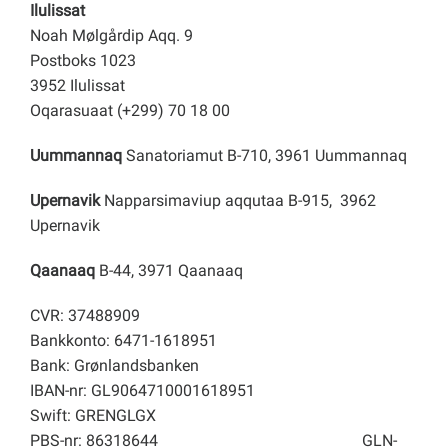
Ilulissat
Noah Mølgårdip Aqq. 9
Postboks 1023
3952 Ilulissat
Oqarasuaat (+299) 70 18 00
Uummannaq
Sanatoriamut B-710, 3961 Uummannaq
Upernavik
Napparsimaviup aqqutaa B-915, 3962
Upernavik
Qaanaaq
B-44, 3971 Qaanaaq
CVR: 37488909
Bankkonto: 6471-1618951
Bank: Grønlandsbanken
IBAN-nr: GL9064710001618951
Swift: GRENGLGX
PBS-nr: 86318644
GLN-