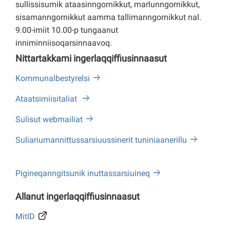
sullissisumik ataasinngornikkut, marlunngornikkut,
sisamanngornikkut aamma tallimanngornikkut nal.
9.00-imiit 10.00-p tungaanut
inniminniisoqarsinnaavoq.
Nittartakkami ingerlaqqiffiusinnaasut
Kommunalbestyrelsi
Ataatsimiisitaliat
Sulisut webmailiat
Suliariumannittussarsiuussinerit tuniniaanerillu
Pigineqanngitsunik inuttassarsiuineq
Allanut ingerlaqqiffiusinnaasut
MitID