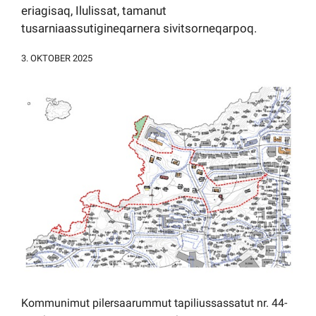
eriagisaq, Ilulissat, tamanut
Kommuni pillugu paasissutissat
tusarniaassutigineqarnera sivitsorneqarpoq.
3. OKTOBER 2025
Kommunimut pilersaarummut tapiliussassatut nr. 44-