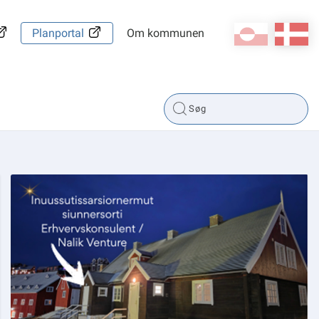
kl-GL
da
Planportal
Om kommunen