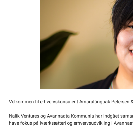
Om kommunen
Velkommen til erhvervskonsulent Arnarulúnguak Petersen &
Nalik Ventures og Avannaata Kommunia har indgået samarb
have fokus på iværksætteri og erhvervsudvikling i Avann