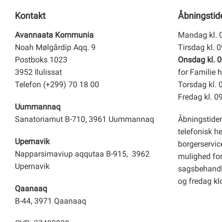
Kontakt
Åbningstid
Avannaata Kommunia
Mandag kl. 
Noah Mølgårdip Aqq. 9
Tirsdag kl. 
Postboks 1023
Onsdag kl. 0
3952 Ilulissat
for Familie h
Telefon (+299) 70 18 00
Torsdag kl. 
Fredag kl. 0
Uummannaq
Sanatoriamut B-710, 3961 Uummannaq
Åbningstider
telefonisk h
Upernavik
borgerservice
Napparsimaviup aqqutaa B-915, 3962
mulighed for 
Upernavik
sagsbehandl
og fredag kl
Qaanaaq
B-44, 3971 Qaanaaq