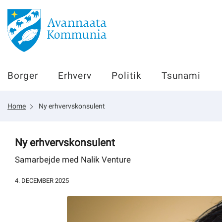
Borger
Borger
Erhverv
Politik
Tsunami
Erhverv
Home
Ny erhvervskonsulent
Politik
Tsunami
Ny erhvervskonsulent
Samarbejde med Nalik Venture
4. DECEMBER 2025
sullissivik.gl
Planportal