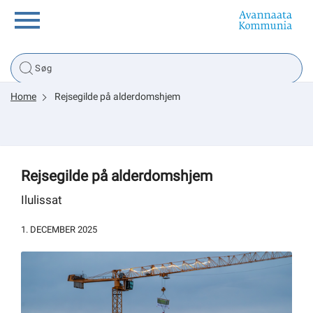
Borger
Home
Rejsegilde på alderdomshjem
Erhverv
Politik
Rejsegilde på alderdomshjem
Tsunami
Ilulissat
1. DECEMBER 2025
sullissivik.gl
Planportal